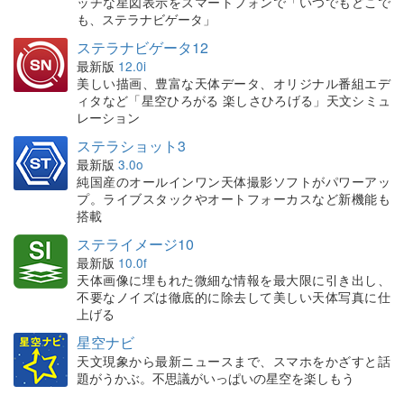
ッチな星図表示をスマートフォンで「いつでもどこで
も、ステラナビゲータ」
ステラナビゲータ12
最新版
12.0i
美しい描画、豊富な天体データ、オリジナル番組エデ
ィタなど「星空ひろがる 楽しさひろげる」天文シミュ
レーション
ステラショット3
最新版
3.0o
純国産のオールインワン天体撮影ソフトがパワーアッ
プ。ライブスタックやオートフォーカスなど新機能も
搭載
ステライメージ10
最新版
10.0f
天体画像に埋もれた微細な情報を最大限に引き出し、
不要なノイズは徹底的に除去して美しい天体写真に仕
上げる
星空ナビ
天文現象から最新ニュースまで、スマホをかざすと話
題がうかぶ。不思議がいっぱいの星空を楽しもう