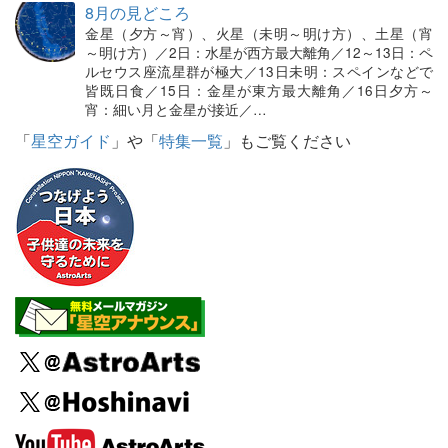
8月の見どころ
金星（夕方～宵）、火星（未明～明け方）、土星（宵
～明け方）／2日：水星が西方最大離角／12～13日：ペ
ルセウス座流星群が極大／13日未明：スペインなどで
皆既日食／15日：金星が東方最大離角／16日夕方～
宵：細い月と金星が接近／…
「
星空ガイド
」や「
特集一覧
」もご覧ください