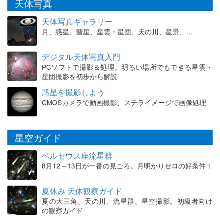
天体写真
天体写真ギャラリー
月、惑星、彗星、星雲・星団、天の川、星景、…
デジタル天体写真入門
PCソフトで撮影＆処理。明るい場所でもできる星雲・
星団撮影を初歩から解説
惑星を撮影しよう
CMOSカメラで動画撮影、ステライメージで画像処理
星空ガイド
ペルセウス座流星群
8月12～13日が一番の見ごろ。月明かりゼロの好条件！
夏休み 天体観察ガイド
夏の大三角、天の川、流星群、星空撮影。初級者向け
の観察ガイド