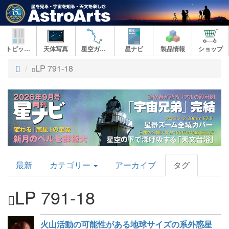
トピックス
天体写真
星空ガイド
星ナビ
製品情報
ショップ
ト
LP 791-18
ッ
プ
AstroArts
最新
カテゴリー
アーカイブ
タグ
Topics
LP 791-18
火山活動の可能性がある地球サイズの系外惑星