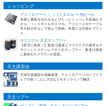
ショッピング
アストロアーツ くっつくタオル 〜 包むーん
表面と裏面を合わせるとぴたっとくっつく不思議なタ
オル。ペットボトルやスマホ、アイピースやケーブル
等を結び目なしで包んで収納。表面には月面をプリン
ト。
オリジナル 天文タンブラー
【星空に乾杯！】黄道12星座とマウナケアの星空をデ
ザインしたステンレスサーモタンブラー。黄道12星座
に新色モカブラウンが追加。
天文講習会
天体写真撮影や画像処理、アストロアーツのソフトウ
ェアの使いこなし方法などをオンラインで解説
天文ツアー
モンゴル「星空」ゲル・キャンプツアー