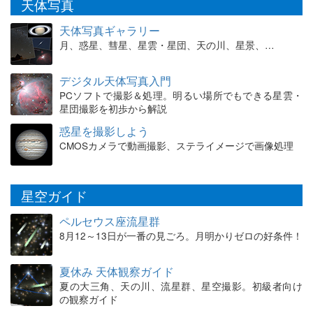
天体写真
天体写真ギャラリー
月、惑星、彗星、星雲・星団、天の川、星景、…
デジタル天体写真入門
PCソフトで撮影＆処理。明るい場所でもできる星雲・
星団撮影を初歩から解説
惑星を撮影しよう
CMOSカメラで動画撮影、ステライメージで画像処理
星空ガイド
ペルセウス座流星群
8月12～13日が一番の見ごろ。月明かりゼロの好条件！
夏休み 天体観察ガイド
夏の大三角、天の川、流星群、星空撮影。初級者向け
の観察ガイド