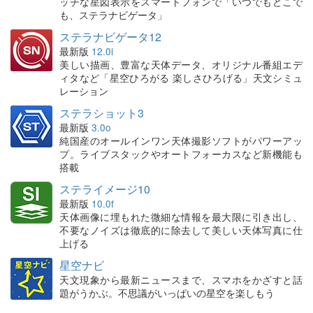
ッチな星図表示をスマートフォンで「いつでもどこで
も、ステラナビゲータ」
ステラナビゲータ12
最新版
12.0i
美しい描画、豊富な天体データ、オリジナル番組エデ
ィタなど「星空ひろがる 楽しさひろげる」天文シミュ
レーション
ステラショット3
最新版
3.0o
純国産のオールインワン天体撮影ソフトがパワーアッ
プ。ライブスタックやオートフォーカスなど新機能も
搭載
ステライメージ10
最新版
10.0f
天体画像に埋もれた微細な情報を最大限に引き出し、
不要なノイズは徹底的に除去して美しい天体写真に仕
上げる
星空ナビ
天文現象から最新ニュースまで、スマホをかざすと話
題がうかぶ。不思議がいっぱいの星空を楽しもう