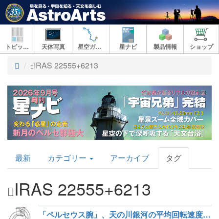
トピックス
天体写真
星空ガイド
星ナビ
製品情報
ショップ
ト
IRAS 22555+6213
ッ
プ
AstroArts
最新
カテゴリー
アーカイブ
タグ
Topics
IRAS 22555+6213
「ペルセウス腕」、天の川銀河の平均回転速度より遅かった