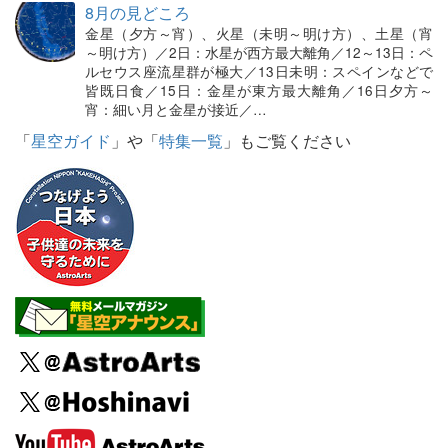
8月の見どころ
金星（夕方～宵）、火星（未明～明け方）、土星（宵
～明け方）／2日：水星が西方最大離角／12～13日：ペ
ルセウス座流星群が極大／13日未明：スペインなどで
皆既日食／15日：金星が東方最大離角／16日夕方～
宵：細い月と金星が接近／…
「
星空ガイド
」や「
特集一覧
」もご覧ください