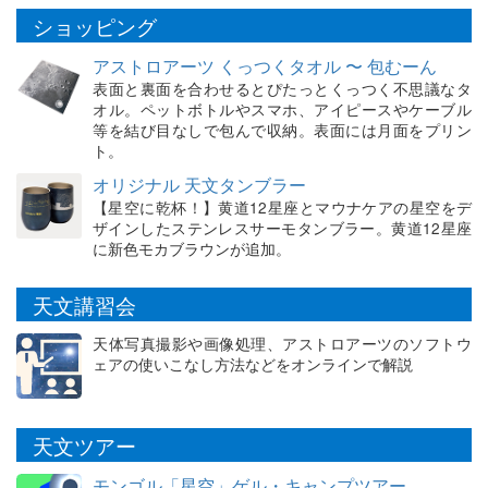
ショッピング
アストロアーツ くっつくタオル 〜 包むーん
表面と裏面を合わせるとぴたっとくっつく不思議なタ
オル。ペットボトルやスマホ、アイピースやケーブル
等を結び目なしで包んで収納。表面には月面をプリン
ト。
オリジナル 天文タンブラー
【星空に乾杯！】黄道12星座とマウナケアの星空をデ
ザインしたステンレスサーモタンブラー。黄道12星座
に新色モカブラウンが追加。
天文講習会
天体写真撮影や画像処理、アストロアーツのソフトウ
ェアの使いこなし方法などをオンラインで解説
天文ツアー
モンゴル「星空」ゲル・キャンプツアー