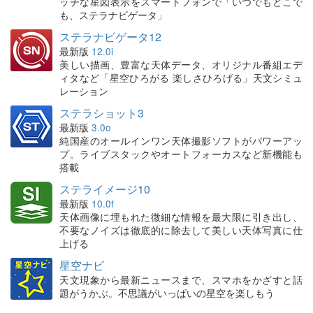
ッチな星図表示をスマートフォンで「いつでもどこで
も、ステラナビゲータ」
ステラナビゲータ12
最新版
12.0i
美しい描画、豊富な天体データ、オリジナル番組エデ
ィタなど「星空ひろがる 楽しさひろげる」天文シミュ
レーション
ステラショット3
最新版
3.0o
純国産のオールインワン天体撮影ソフトがパワーアッ
プ。ライブスタックやオートフォーカスなど新機能も
搭載
ステライメージ10
最新版
10.0f
天体画像に埋もれた微細な情報を最大限に引き出し、
不要なノイズは徹底的に除去して美しい天体写真に仕
上げる
星空ナビ
天文現象から最新ニュースまで、スマホをかざすと話
題がうかぶ。不思議がいっぱいの星空を楽しもう