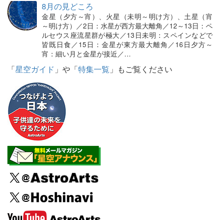
8月の見どころ
金星（夕方～宵）、火星（未明～明け方）、土星（宵
～明け方）／2日：水星が西方最大離角／12～13日：ペ
ルセウス座流星群が極大／13日未明：スペインなどで
皆既日食／15日：金星が東方最大離角／16日夕方～
宵：細い月と金星が接近／…
「
星空ガイド
」や「
特集一覧
」もご覧ください