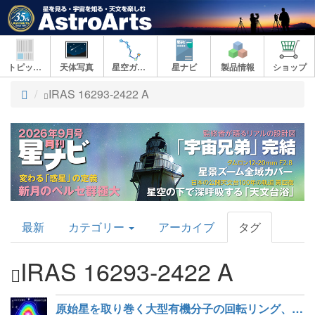
トピックス
天体写真
星空ガイド
星ナビ
製品情報
ショップ
ト
IRAS 16293-2422 A
ッ
プ
AstroArts
最新
カテゴリー
アーカイブ
タグ
Topics
IRAS 16293-2422 A
原始星を取り巻く大型有機分子の回転リング、化学組成に多様性