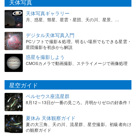
天体写真
天体写真ギャラリー
月、惑星、彗星、星雲・星団、天の川、星景、…
デジタル天体写真入門
PCソフトで撮影＆処理。明るい場所でもできる星雲・
星団撮影を初歩から解説
惑星を撮影しよう
CMOSカメラで動画撮影、ステライメージで画像処理
星空ガイド
ペルセウス座流星群
8月12～13日が一番の見ごろ。月明かりゼロの好条件！
夏休み 天体観察ガイド
夏の大三角、天の川、流星群、星空撮影。初級者向け
の観察ガイド