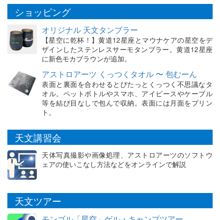
ショッピング
オリジナル 天文タンブラー
【星空に乾杯！】黄道12星座とマウナケアの星空をデ
ザインしたステンレスサーモタンブラー。黄道12星座
に新色モカブラウンが追加。
アストロアーツ くっつくタオル 〜 包むーん
表面と裏面を合わせるとぴたっとくっつく不思議なタ
オル。ペットボトルやスマホ、アイピースやケーブル
等を結び目なしで包んで収納。表面には月面をプリン
ト。
天文講習会
天体写真撮影や画像処理、アストロアーツのソフトウ
ェアの使いこなし方法などをオンラインで解説
天文ツアー
モンゴル「星空」ゲル・キャンプツアー