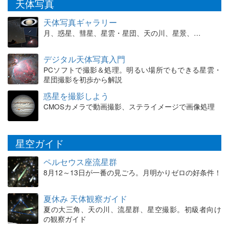
天体写真
天体写真ギャラリー
月、惑星、彗星、星雲・星団、天の川、星景、…
デジタル天体写真入門
PCソフトで撮影＆処理。明るい場所でもできる星雲・
星団撮影を初歩から解説
惑星を撮影しよう
CMOSカメラで動画撮影、ステライメージで画像処理
星空ガイド
ペルセウス座流星群
8月12～13日が一番の見ごろ。月明かりゼロの好条件！
夏休み 天体観察ガイド
夏の大三角、天の川、流星群、星空撮影。初級者向け
の観察ガイド