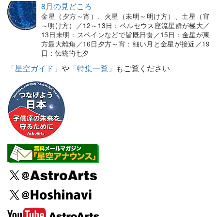
8月の見どころ
金星（夕方～宵）、火星（未明～明け方）、土星（宵
～明け方）／12～13日：ペルセウス座流星群が極大／
13日未明：スペインなどで皆既日食／15日：金星が東
方最大離角／16日夕方～宵：細い月と金星が接近／19
日：伝統的七夕
「
星空ガイド
」や「
特集一覧
」もご覧ください