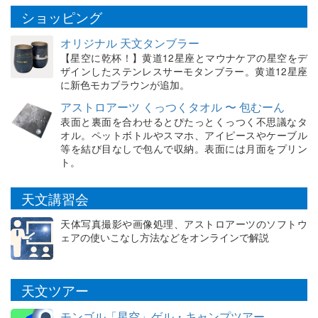
ショッピング
オリジナル 天文タンブラー
【星空に乾杯！】黄道12星座とマウナケアの星空をデ
ザインしたステンレスサーモタンブラー。黄道12星座
に新色モカブラウンが追加。
アストロアーツ くっつくタオル 〜 包むーん
表面と裏面を合わせるとぴたっとくっつく不思議なタ
オル。ペットボトルやスマホ、アイピースやケーブル
等を結び目なしで包んで収納。表面には月面をプリン
ト。
天文講習会
天体写真撮影や画像処理、アストロアーツのソフトウ
ェアの使いこなし方法などをオンラインで解説
天文ツアー
モンゴル「星空」ゲル・キャンプツアー