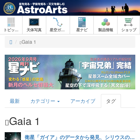
トピックス
天体写真
星空ガイド
星ナビ
製品情報
ショップ
ト
Gaia 1
ッ
プ
AstroArts
最新
カテゴリー
アーカイブ
タグ
Topics
Gaia 1
衛星「ガイア」のデータから発見、シリウスの隣の新星団