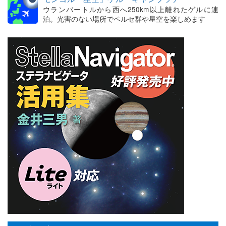
ウランバートルから西へ250km以上離れたゲルに連
泊。光害のない場所でペルセ群や星空を楽しめます