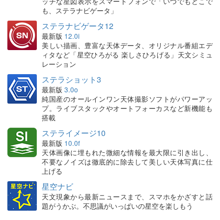
ッチな星図表示をスマートフォンで「いつでもどこで
も、ステラナビゲータ」
ステラナビゲータ12
最新版
12.0i
美しい描画、豊富な天体データ、オリジナル番組エデ
ィタなど「星空ひろがる 楽しさひろげる」天文シミュ
レーション
ステラショット3
最新版
3.0o
純国産のオールインワン天体撮影ソフトがパワーアッ
プ。ライブスタックやオートフォーカスなど新機能も
搭載
ステライメージ10
最新版
10.0f
天体画像に埋もれた微細な情報を最大限に引き出し、
不要なノイズは徹底的に除去して美しい天体写真に仕
上げる
星空ナビ
天文現象から最新ニュースまで、スマホをかざすと話
題がうかぶ。不思議がいっぱいの星空を楽しもう