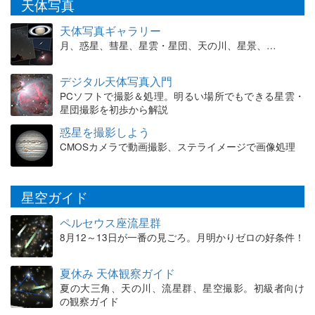
天体写真
天体写真ギャラリー
月、惑星、彗星、星雲・星団、天の川、星景、…
デジタル天体写真入門
PCソフトで撮影＆処理。明るい場所でもできる星雲・
星団撮影を初歩から解説
惑星を撮影しよう
CMOSカメラで動画撮影、ステライメージで画像処理
星空ガイド
ペルセウス座流星群
8月12～13日が一番の見ごろ。月明かりゼロの好条件！
夏休み 天体観察ガイド
夏の大三角、天の川、流星群、星空撮影。初級者向け
の観察ガイド