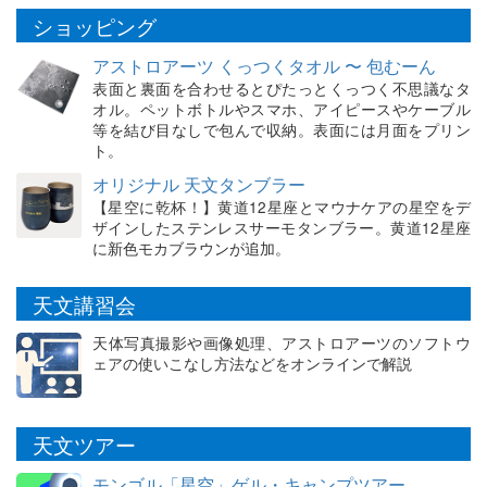
ショッピング
アストロアーツ くっつくタオル 〜 包むーん
表面と裏面を合わせるとぴたっとくっつく不思議なタ
オル。ペットボトルやスマホ、アイピースやケーブル
等を結び目なしで包んで収納。表面には月面をプリン
ト。
オリジナル 天文タンブラー
【星空に乾杯！】黄道12星座とマウナケアの星空をデ
ザインしたステンレスサーモタンブラー。黄道12星座
に新色モカブラウンが追加。
天文講習会
天体写真撮影や画像処理、アストロアーツのソフトウ
ェアの使いこなし方法などをオンラインで解説
天文ツアー
モンゴル「星空」ゲル・キャンプツアー