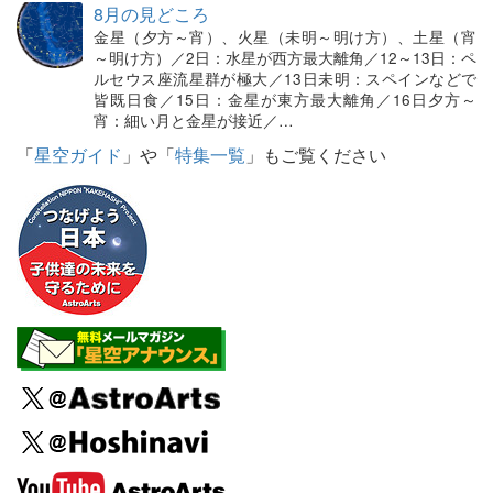
8月の見どころ
金星（夕方～宵）、火星（未明～明け方）、土星（宵
～明け方）／2日：水星が西方最大離角／12～13日：ペ
ルセウス座流星群が極大／13日未明：スペインなどで
皆既日食／15日：金星が東方最大離角／16日夕方～
宵：細い月と金星が接近／…
「
星空ガイド
」や「
特集一覧
」もご覧ください