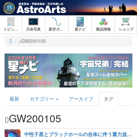
トピックス
天体写真
星空ガイド
星ナビ
製品情報
ショップ
ト
GW200105
ッ
プ
AstroArts
最新
カテゴリー
アーカイブ
タグ
Topics
GW200105
中性子星とブラックホールの合体に伴う重力波を初観測