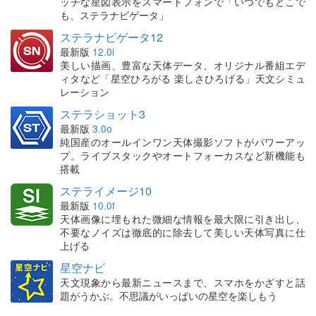
ッチな星図表示をスマートフォンで「いつでもどこで
も、ステラナビゲータ」
ステラナビゲータ12
最新版
12.0i
美しい描画、豊富な天体データ、オリジナル番組エデ
ィタなど「星空ひろがる 楽しさひろげる」天文シミュ
レーション
ステラショット3
最新版
3.0o
純国産のオールインワン天体撮影ソフトがパワーアッ
プ。ライブスタックやオートフォーカスなど新機能も
搭載
ステライメージ10
最新版
10.0f
天体画像に埋もれた微細な情報を最大限に引き出し、
不要なノイズは徹底的に除去して美しい天体写真に仕
上げる
星空ナビ
天文現象から最新ニュースまで、スマホをかざすと話
題がうかぶ。不思議がいっぱいの星空を楽しもう