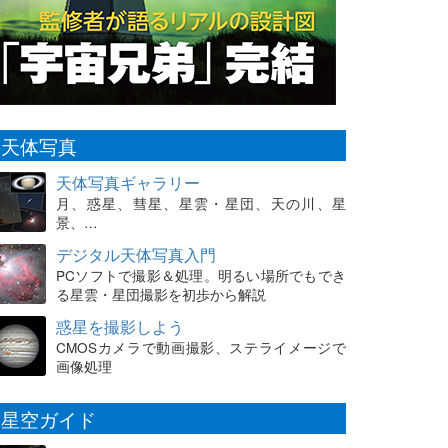
天体写真
天体写真ギャラリー
月、惑星、彗星、星雲・星団、天の川、星
景、…
デジタル天体写真入門
PCソフトで撮影＆処理。明るい場所でもでき
る星雲・星団撮影を初歩から解説
惑星を撮影しよう
CMOSカメラで動画撮影、ステライメージで
画像処理
星空ガイド