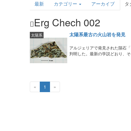
最新
カテゴリー
アーカイブ
タ
Topics
Erg Chech 002
太陽系最古の火山岩を発見
太陽系
アルジェリアで発見された隕石「Er
判明した。最新の学説どおり、そ
«
1
»