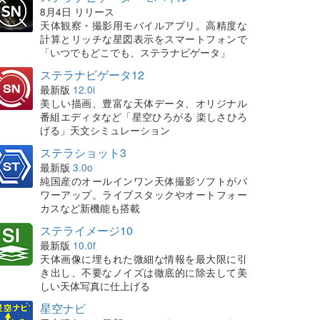
8月4日 リリース
天体観察・撮影用モバイルアプリ。高精度な
計算とリッチな星図表示をスマートフォンで
「いつでもどこでも、ステラナビゲータ」
ステラナビゲータ12
最新版
12.0i
美しい描画、豊富な天体データ、オリジナル
番組エディタなど「星空ひろがる 楽しさひろ
げる」天文シミュレーション
ステラショット3
最新版
3.0o
純国産のオールインワン天体撮影ソフトがパ
ワーアップ。ライブスタックやオートフォー
カスなど新機能も搭載
ステライメージ10
最新版
10.0f
天体画像に埋もれた微細な情報を最大限に引
き出し、不要なノイズは徹底的に除去して美
しい天体写真に仕上げる
星空ナビ