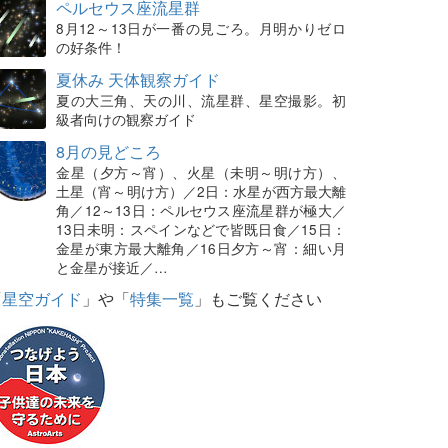
ペルセウス座流星群
8月12～13日が一番の見ごろ。月明かりゼロ
の好条件！
夏休み 天体観察ガイド
夏の大三角、天の川、流星群、星空撮影。初
級者向けの観察ガイド
8月の見どころ
金星（夕方～宵）、火星（未明～明け方）、
土星（宵～明け方）／2日：水星が西方最大離
角／12～13日：ペルセウス座流星群が極大／
13日未明：スペインなどで皆既日食／15日：
金星が東方最大離角／16日夕方～宵：細い月
と金星が接近／…
「
星空ガイド
」や「
特集一覧
」もご覧ください