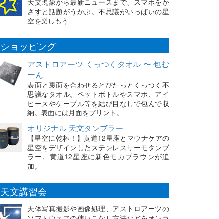
天文現象から最新ニュースまで、スマホをか
ざすと話題がうかぶ。不思議がいっぱいの星
空を楽しもう
ショッピング
アストロアーツ くっつくタオル 〜 包む
ーん
表面と裏面を合わせるとぴたっとくっつく不
思議なタオル。ペットボトルやスマホ、アイ
ピースやケーブル等を結び目なしで包んで収
納。表面には月面をプリント。
オリジナル 天文タンブラー
【星空に乾杯！】黄道12星座とマウナケアの
星空をデザインしたステンレスサーモタンブ
ラー。黄道12星座に新色モカブラウンが追
加。
天文講習会
天体写真撮影や画像処理、アストロアーツの
ソフトウェアの使いこなし方法などをオンラ