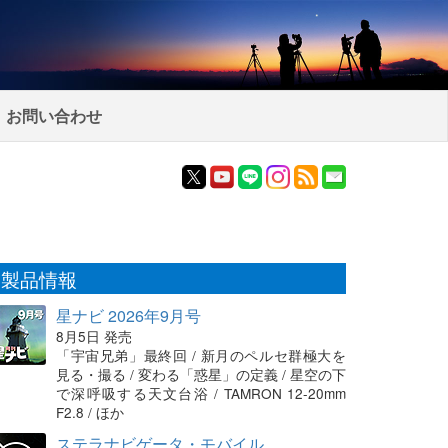
お問い合わせ
製品情報
星ナビ 2026年9月号
8月5日 発売
「宇宙兄弟」最終回 / 新月のペルセ群極大を
見る・撮る / 変わる「惑星」の定義 / 星空の下
で深呼吸する天文台浴 / TAMRON 12-20mm
F2.8 / ほか
ステラナビゲータ・モバイル