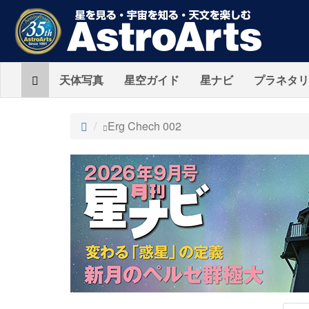
Home
天体写真
星空ガイド
星ナビ
プラネタリ
ト
Erg Chech 002
ッ
プ
AstroArts