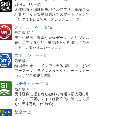
8月4日 リリース
天体観察・撮影用モバイルアプリ。高精度な
計算とリッチな星図表示をスマートフォンで
「いつでもどこでも、ステラナビゲータ」
ステラナビゲータ12
最新版
12.0i
美しい描画、豊富な天体データ、オリジナル
番組エディタなど「星空ひろがる 楽しさひろ
げる」天文シミュレーション
ステラショット3
最新版
3.0o
純国産のオールインワン天体撮影ソフトがパ
ワーアップ。ライブスタックやオートフォー
カスなど新機能も搭載
ステライメージ10
最新版
10.0f
天体画像に埋もれた微細な情報を最大限に引
き出し、不要なノイズは徹底的に除去して美
しい天体写真に仕上げる
星空ナビ