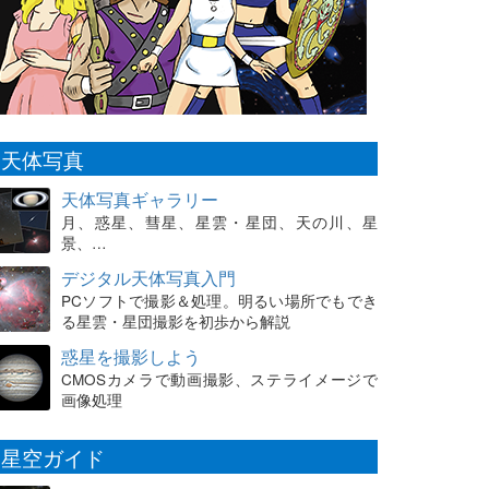
天体写真
天体写真ギャラリー
月、惑星、彗星、星雲・星団、天の川、星
景、…
デジタル天体写真入門
PCソフトで撮影＆処理。明るい場所でもでき
る星雲・星団撮影を初歩から解説
惑星を撮影しよう
CMOSカメラで動画撮影、ステライメージで
画像処理
星空ガイド