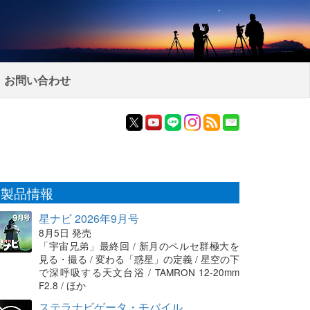
お問い合わせ
製品情報
星ナビ 2026年9月号
8月5日 発売
「宇宙兄弟」最終回 / 新月のペルセ群極大を
見る・撮る / 変わる「惑星」の定義 / 星空の下
で深呼吸する天文台浴 / TAMRON 12-20mm
F2.8 / ほか
ステラナビゲータ・モバイル