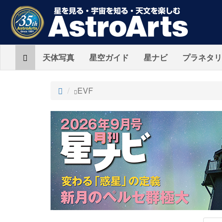
Home
天体写真
星空ガイド
星ナビ
プラネタリ
ト
EVF
ッ
プ
AstroArts