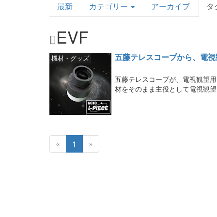
最新
カテゴリー
アーカイブ
タ
Topics
EVF
五藤テレスコープから、電視観望
機材・グッズ
五藤テレスコープが、電視観望用E
材をそのまま主役として電視観望
«
1
»