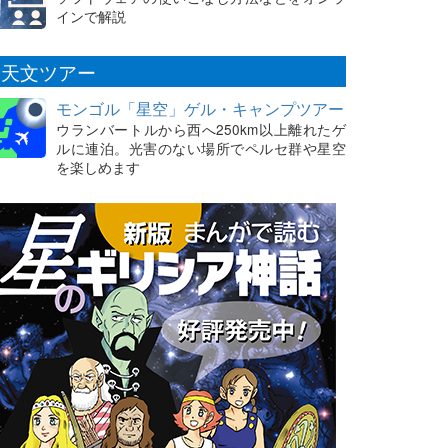
インで解説
天文ツアー
モンゴル「星空」ゲル・キャンプツアー
ウランバートルから西へ250km以上離れたゲ
ルに連泊。光害のない場所でペルセ群や星空
を楽しめます