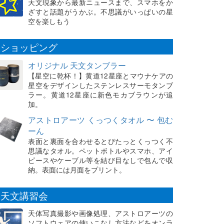
天文現象から最新ニュースまで、スマホをか
ざすと話題がうかぶ。不思議がいっぱいの星
空を楽しもう
ショッピング
オリジナル 天文タンブラー
【星空に乾杯！】黄道12星座とマウナケアの
星空をデザインしたステンレスサーモタンブ
ラー。黄道12星座に新色モカブラウンが追
加。
アストロアーツ くっつくタオル 〜 包む
ーん
表面と裏面を合わせるとぴたっとくっつく不
思議なタオル。ペットボトルやスマホ、アイ
ピースやケーブル等を結び目なしで包んで収
納。表面には月面をプリント。
天文講習会
天体写真撮影や画像処理、アストロアーツの
ソフトウェアの使いこなし方法などをオンラ