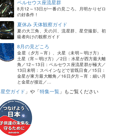
ペルセウス座流星群
8月12～13日が一番の見ごろ。月明かりゼロ
の好条件！
夏休み 天体観察ガイド
夏の大三角、天の川、流星群、星空撮影。初
級者向けの観察ガイド
8月の見どころ
金星（夕方～宵）、火星（未明～明け方）、
土星（宵～明け方）／2日：水星が西方最大離
角／12～13日：ペルセウス座流星群が極大／
13日未明：スペインなどで皆既日食／15日：
金星が東方最大離角／16日夕方～宵：細い月
と金星が接近／…
「
星空ガイド
」や「
特集一覧
」もご覧ください