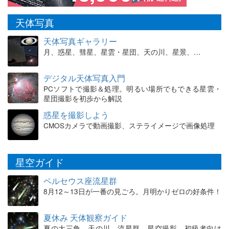
天体写真
天体写真ギャラリー
月、惑星、彗星、星雲・星団、天の川、星景、…
デジタル天体写真入門
PCソフトで撮影＆処理。明るい場所でもできる星雲・
星団撮影を初歩から解説
惑星を撮影しよう
CMOSカメラで動画撮影、ステライメージで画像処理
星空ガイド
ペルセウス座流星群
8月12～13日が一番の見ごろ。月明かりゼロの好条件！
夏休み 天体観察ガイド
夏の大三角、天の川、流星群、星空撮影。初級者向け