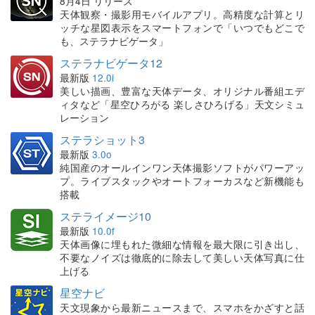
8月4日 リリース
天体観察・撮影用モバイルアプリ。高精度な計算とリ
ッチな星図表示をスマートフォンで「いつでもどこで
も、ステラナビゲータ」
ステラナビゲータ12
最新版
12.0i
美しい描画、豊富な天体データ、オリジナル番組エデ
ィタなど「星空ひろがる 楽しさひろげる」天文シミュ
レーション
ステラショット3
最新版
3.0o
純国産のオールインワン天体撮影ソフトがパワーアッ
プ。ライブスタックやオートフォーカスなど新機能も
搭載
ステライメージ10
最新版
10.0f
天体画像に埋もれた微細な情報を最大限に引き出し、
不要なノイズは徹底的に除去して美しい天体写真に仕
上げる
星空ナビ
天文現象から最新ニュースまで、スマホをかざすと話