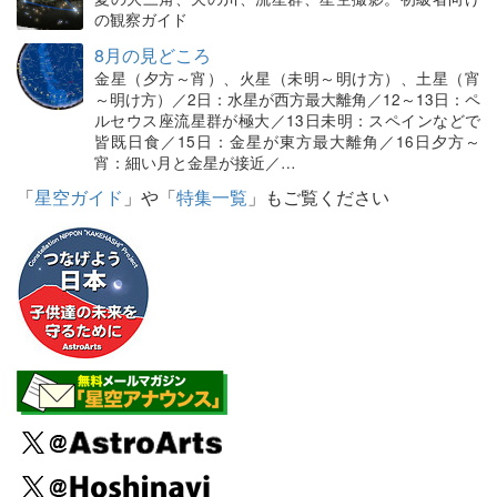
の観察ガイド
8月の見どころ
金星（夕方～宵）、火星（未明～明け方）、土星（宵
～明け方）／2日：水星が西方最大離角／12～13日：ペ
ルセウス座流星群が極大／13日未明：スペインなどで
皆既日食／15日：金星が東方最大離角／16日夕方～
宵：細い月と金星が接近／…
「
星空ガイド
」や「
特集一覧
」もご覧ください