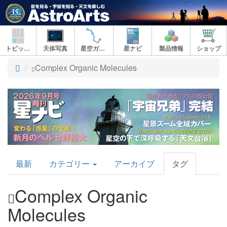
トピックス
天体写真
星空ガイド
星ナビ
製品情報
ショップ
ト
Complex Organic Molecules
ッ
プ
AstroArts
最新
カテゴリー
アーカイブ
タグ
Topics
Complex Organic
Molecules