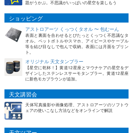
題がうかぶ。不思議がいっぱいの星空を楽しもう
ショッピング
アストロアーツ くっつくタオル 〜 包むーん
表面と裏面を合わせるとぴたっとくっつく不思議なタ
オル。ペットボトルやスマホ、アイピースやケーブル
等を結び目なしで包んで収納。表面には月面をプリン
ト。
オリジナル 天文タンブラー
【星空に乾杯！】黄道12星座とマウナケアの星空をデ
ザインしたステンレスサーモタンブラー。黄道12星座
に新色モカブラウンが追加。
天文講習会
天体写真撮影や画像処理、アストロアーツのソフトウ
ェアの使いこなし方法などをオンラインで解説
天文ツアー