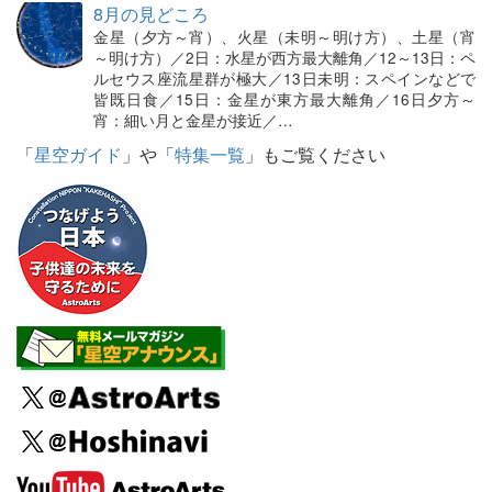
8月の見どころ
金星（夕方～宵）、火星（未明～明け方）、土星（宵
～明け方）／2日：水星が西方最大離角／12～13日：ペ
ルセウス座流星群が極大／13日未明：スペインなどで
皆既日食／15日：金星が東方最大離角／16日夕方～
宵：細い月と金星が接近／…
「
星空ガイド
」や「
特集一覧
」もご覧ください