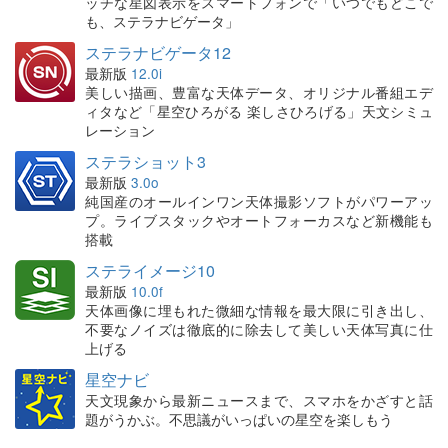
ッチな星図表示をスマートフォンで「いつでもどこで
も、ステラナビゲータ」
ステラナビゲータ12
最新版
12.0i
美しい描画、豊富な天体データ、オリジナル番組エデ
ィタなど「星空ひろがる 楽しさひろげる」天文シミュ
レーション
ステラショット3
最新版
3.0o
純国産のオールインワン天体撮影ソフトがパワーアッ
プ。ライブスタックやオートフォーカスなど新機能も
搭載
ステライメージ10
最新版
10.0f
天体画像に埋もれた微細な情報を最大限に引き出し、
不要なノイズは徹底的に除去して美しい天体写真に仕
上げる
星空ナビ
天文現象から最新ニュースまで、スマホをかざすと話
題がうかぶ。不思議がいっぱいの星空を楽しもう