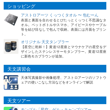
ショッピング
アストロアーツ くっつくタオル 〜 包むーん
表面と裏面を合わせるとぴたっとくっつく不思議なタ
オル。ペットボトルやスマホ、アイピースやケーブル
等を結び目なしで包んで収納。表面には月面をプリン
ト。
オリジナル 天文タンブラー
【星空に乾杯！】黄道12星座とマウナケアの星空をデ
ザインしたステンレスサーモタンブラー。黄道12星座
に新色モカブラウンが追加。
天文講習会
天体写真撮影や画像処理、アストロアーツのソフトウ
ェアの使いこなし方法などをオンラインで解説
天文ツアー
モンゴル「星空」ゲル・キャンプツアー