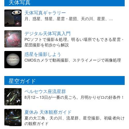
天体写真
天体写真ギャラリー
月、惑星、彗星、星雲・星団、天の川、星景、…
デジタル天体写真入門
PCソフトで撮影＆処理。明るい場所でもできる星雲・
星団撮影を初歩から解説
惑星を撮影しよう
CMOSカメラで動画撮影、ステライメージで画像処理
星空ガイド
ペルセウス座流星群
8月12～13日が一番の見ごろ。月明かりゼロの好条件！
夏休み 天体観察ガイド
夏の大三角、天の川、流星群、星空撮影。初級者向け
の観察ガイド