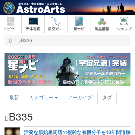
トピックス
天体写真
星空ガイド
星ナビ
製品情報
ショップ
ト
B335
ッ
プ
AstroArts
最新
カテゴリー
アーカイブ
タグ
Topics
B335
活発な原始星周辺の複雑な有機分子を10年間追跡