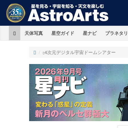
Home
天体写真
星空ガイド
星ナビ
プラネタリ
ト
4次元デジタル宇宙ドームシアター
ッ
プ
AstroArts