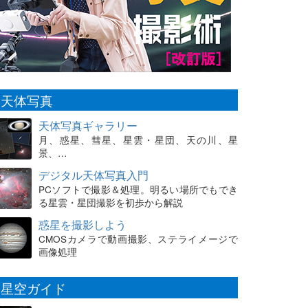
天体写真
天体写真ギャラリー
月、惑星、彗星、星雲・星団、天の川、星
景、…
デジタル天体写真入門
PCソフトで撮影＆処理。明るい場所でもでき
る星雲・星団撮影を初歩から解説
惑星を撮影しよう
CMOSカメラで動画撮影、ステライメージで
画像処理
星空ガイド