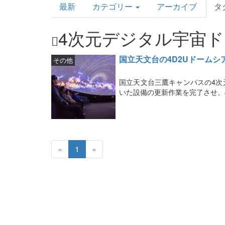
最新
カテゴリー
アーカイブ
タ
Topics
4次元デジタル宇宙
国立天文台の4D2Uドーム
その他
国立天文台三鷹キャンパスの4次元
いた設備の更新作業を完了させ、
«
1
»