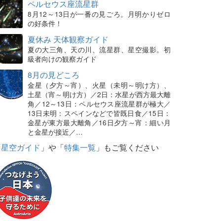
ペルセウス座流星群
8月12～13日が一番の見ごろ。月明かりゼロ
の好条件！
夏休み 天体観察ガイド
夏の大三角、天の川、流星群、星空撮影。初
級者向けの観察ガイド
8月の見どころ
金星（夕方～宵）、火星（未明～明け方）、
土星（宵～明け方）／2日：水星が西方最大離
角／12～13日：ペルセウス座流星群が極大／
13日未明：スペインなどで皆既日食／15日：
金星が東方最大離角／16日夕方～宵：細い月
と金星が接近／…
「
星空ガイド
」や「
特集一覧
」もご覧ください