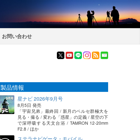
お問い合わせ
製品情報
星ナビ 2026年9月号
8月5日 発売
「宇宙兄弟」最終回 / 新月のペルセ群極大を
見る・撮る / 変わる「惑星」の定義 / 星空の下
で深呼吸する天文台浴 / TAMRON 12-20mm
F2.8 / ほか
ステラナビゲータ・モバイル