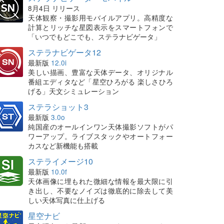
8月4日 リリース
天体観察・撮影用モバイルアプリ。高精度な
計算とリッチな星図表示をスマートフォンで
「いつでもどこでも、ステラナビゲータ」
ステラナビゲータ12
最新版
12.0i
美しい描画、豊富な天体データ、オリジナル
番組エディタなど「星空ひろがる 楽しさひろ
げる」天文シミュレーション
ステラショット3
最新版
3.0o
純国産のオールインワン天体撮影ソフトがパ
ワーアップ。ライブスタックやオートフォー
カスなど新機能も搭載
ステライメージ10
最新版
10.0f
天体画像に埋もれた微細な情報を最大限に引
き出し、不要なノイズは徹底的に除去して美
しい天体写真に仕上げる
星空ナビ