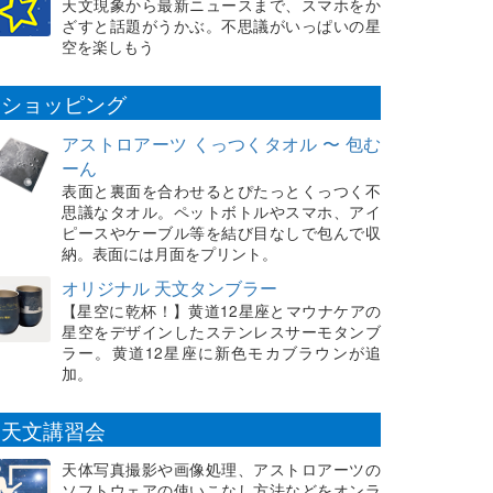
天文現象から最新ニュースまで、スマホをか
ざすと話題がうかぶ。不思議がいっぱいの星
空を楽しもう
ショッピング
アストロアーツ くっつくタオル 〜 包む
ーん
表面と裏面を合わせるとぴたっとくっつく不
思議なタオル。ペットボトルやスマホ、アイ
ピースやケーブル等を結び目なしで包んで収
納。表面には月面をプリント。
オリジナル 天文タンブラー
【星空に乾杯！】黄道12星座とマウナケアの
星空をデザインしたステンレスサーモタンブ
ラー。黄道12星座に新色モカブラウンが追
加。
天文講習会
天体写真撮影や画像処理、アストロアーツの
ソフトウェアの使いこなし方法などをオンラ