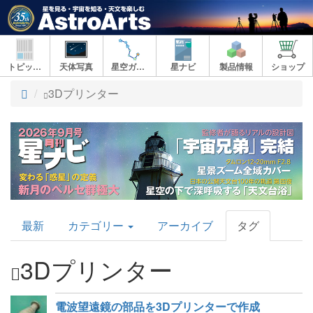
トピックス
天体写真
星空ガイド
星ナビ
製品情報
ショップ
ト
3Dプリンター
ッ
プ
AstroArts
最新
カテゴリー
アーカイブ
タグ
Topics
3Dプリンター
電波望遠鏡の部品を3Dプリンターで作成