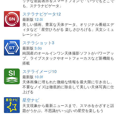
ッチな星図表示をスマートフォンで「いつでもどこで
も、ステラナビゲータ」
ステラナビゲータ12
最新版
12.0i
美しい描画、豊富な天体データ、オリジナル番組エデ
ィタなど「星空ひろがる 楽しさひろげる」天文シミュ
レーション
ステラショット3
最新版
3.0o
純国産のオールインワン天体撮影ソフトがパワーアッ
プ。ライブスタックやオートフォーカスなど新機能も
搭載
ステライメージ10
最新版
10.0f
天体画像に埋もれた微細な情報を最大限に引き出し、
不要なノイズは徹底的に除去して美しい天体写真に仕
上げる
星空ナビ
天文現象から最新ニュースまで、スマホをかざすと話
題がうかぶ。不思議がいっぱいの星空を楽しもう