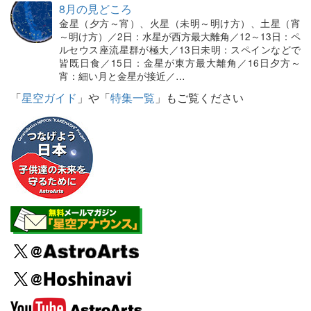
8月の見どころ
金星（夕方～宵）、火星（未明～明け方）、土星（宵
～明け方）／2日：水星が西方最大離角／12～13日：ペ
ルセウス座流星群が極大／13日未明：スペインなどで
皆既日食／15日：金星が東方最大離角／16日夕方～
宵：細い月と金星が接近／…
「
星空ガイド
」や「
特集一覧
」もご覧ください