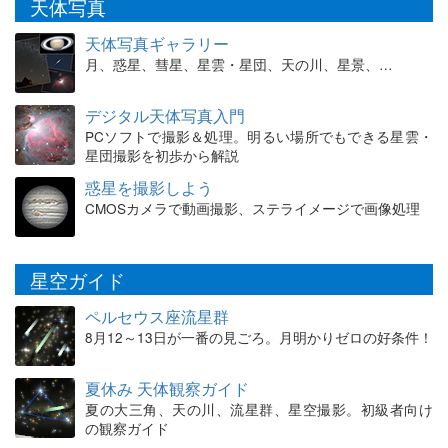
天体写真
天体写真ギャラリー
月、惑星、彗星、星雲・星団、天の川、星景、…
デジタル天体写真入門
PCソフトで撮影＆処理。明るい場所でもできる星雲・
星団撮影を初歩から解説
惑星を撮影しよう
CMOSカメラで動画撮影、ステライメージで画像処理
星空ガイド
ペルセウス座流星群
8月12～13日が一番の見ごろ。月明かりゼロの好条件！
夏休み 天体観察ガイド
夏の大三角、天の川、流星群、星空撮影。初級者向け
の観察ガイド