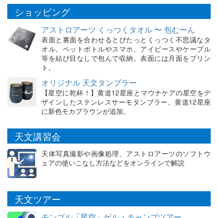
ショッピング
アストロアーツ くっつくタオル 〜 包むーん
表面と裏面を合わせるとぴたっとくっつく不思議なタ
オル。ペットボトルやスマホ、アイピースやケーブル
等を結び目なしで包んで収納。表面には月面をプリン
ト。
オリジナル 天文タンブラー
【星空に乾杯！】黄道12星座とマウナケアの星空をデ
ザインしたステンレスサーモタンブラー。黄道12星座
に新色モカブラウンが追加。
天文講習会
天体写真撮影や画像処理、アストロアーツのソフトウ
ェアの使いこなし方法などをオンラインで解説
天文ツアー
モンゴル「星空」ゲル・キャンプツアー