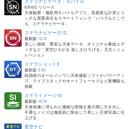
ステラナビゲータ・モバイル
8月4日 リリース
天体観察・撮影用モバイルアプリ。高精度な計算とリ
ッチな星図表示をスマートフォンで「いつでもどこで
も、ステラナビゲータ」
ステラナビゲータ12
最新版
12.0i
美しい描画、豊富な天体データ、オリジナル番組エデ
ィタなど「星空ひろがる 楽しさひろげる」天文シミュ
レーション
ステラショット3
最新版
3.0o
純国産のオールインワン天体撮影ソフトがパワーアッ
プ。ライブスタックやオートフォーカスなど新機能も
搭載
ステライメージ10
最新版
10.0f
天体画像に埋もれた微細な情報を最大限に引き出し、
不要なノイズは徹底的に除去して美しい天体写真に仕
上げる
星空ナビ