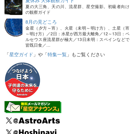
夏休み 天体観察ガイド
夏の大三角、天の川、流星群、星空撮影。初級者向け
の観察ガイド
8月の見どころ
金星（夕方～宵）、火星（未明～明け方）、土星（宵
～明け方）／2日：水星が西方最大離角／12～13日：ペ
ルセウス座流星群が極大／13日未明：スペインなどで
皆既日食／…
「
星空ガイド
」や「
特集一覧
」もご覧ください