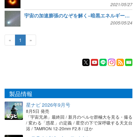
2021/05/27
宇宙の加速膨張のなぞを解く−暗黒エネルギーか、新たな理論か？
2005/05/24
«
1
»
製品情報
星ナビ 2026年9月号
8月5日 発売
「宇宙兄弟」最終回 / 新月のペルセ群極大を見る・撮る
/ 変わる「惑星」の定義 / 星空の下で深呼吸する天文台
浴 / TAMRON 12-20mm F2.8 / ほか