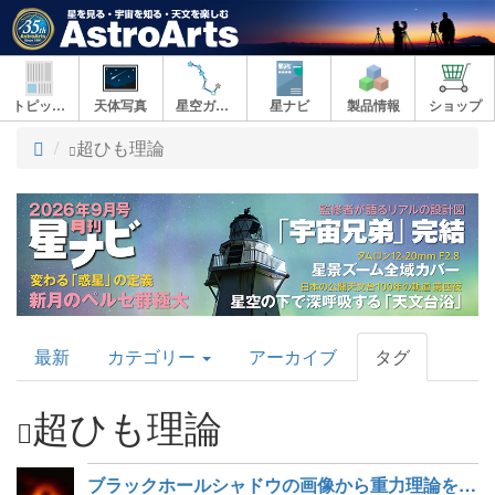
トピックス
天体写真
星空ガイド
星ナビ
製品情報
ショップ
ト
超ひも理論
ッ
プ
AstroArts
最新
カテゴリー
アーカイブ
タグ
Topics
超ひも理論
ブラックホールシャドウの画像から重力理論を初検証