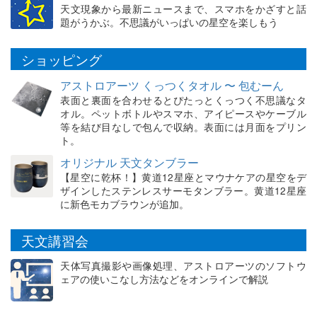
天文現象から最新ニュースまで、スマホをかざすと話
題がうかぶ。不思議がいっぱいの星空を楽しもう
ショッピング
アストロアーツ くっつくタオル 〜 包むーん
表面と裏面を合わせるとぴたっとくっつく不思議なタ
オル。ペットボトルやスマホ、アイピースやケーブル
等を結び目なしで包んで収納。表面には月面をプリン
ト。
オリジナル 天文タンブラー
【星空に乾杯！】黄道12星座とマウナケアの星空をデ
ザインしたステンレスサーモタンブラー。黄道12星座
に新色モカブラウンが追加。
天文講習会
天体写真撮影や画像処理、アストロアーツのソフトウ
ェアの使いこなし方法などをオンラインで解説