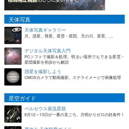
天体写真
天体写真ギャラリー
月、惑星、彗星、星雲・星団、天の川、星景、…
デジタル天体写真入門
PCソフトで撮影＆処理。明るい場所でもできる星雲・
星団撮影を初歩から解説
惑星を撮影しよう
CMOSカメラで動画撮影、ステライメージで画像処理
星空ガイド
ペルセウス座流星群
8月12～13日が一番の見ごろ。月明かりゼロの好条件！