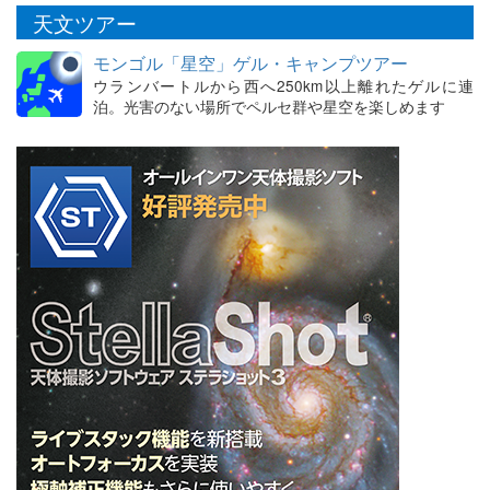
天文ツアー
モンゴル「星空」ゲル・キャンプツアー
ウランバートルから西へ250km以上離れたゲルに連
泊。光害のない場所でペルセ群や星空を楽しめます