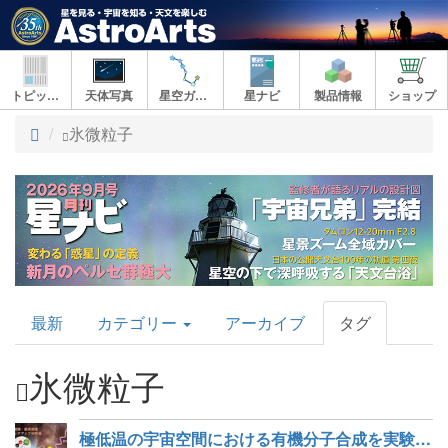
トピックス
天体写真
星空ガイド
星ナビ
製品情報
ショップ
ト
氷微粒子
ッ
プ
AstroArts
最新
カテゴリー
アーカイブ
タグ
Topics
氷微粒子
極低温の宇宙空間における有機分子合成を実験室で再現