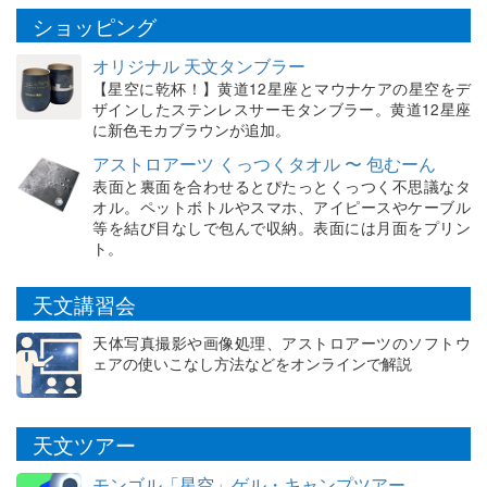
ショッピング
オリジナル 天文タンブラー
【星空に乾杯！】黄道12星座とマウナケアの星空をデ
ザインしたステンレスサーモタンブラー。黄道12星座
に新色モカブラウンが追加。
アストロアーツ くっつくタオル 〜 包むーん
表面と裏面を合わせるとぴたっとくっつく不思議なタ
オル。ペットボトルやスマホ、アイピースやケーブル
等を結び目なしで包んで収納。表面には月面をプリン
ト。
天文講習会
天体写真撮影や画像処理、アストロアーツのソフトウ
ェアの使いこなし方法などをオンラインで解説
天文ツアー
モンゴル「星空」ゲル・キャンプツアー