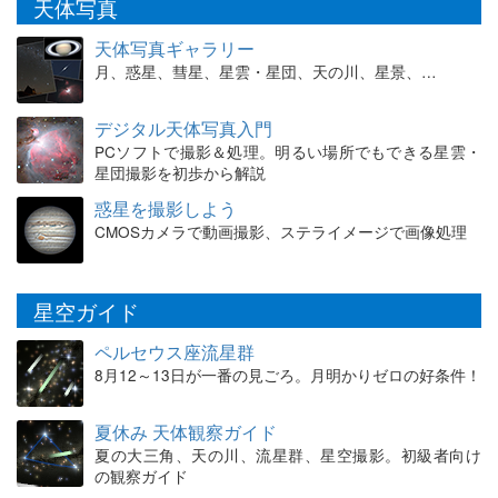
天体写真
天体写真ギャラリー
月、惑星、彗星、星雲・星団、天の川、星景、…
デジタル天体写真入門
PCソフトで撮影＆処理。明るい場所でもできる星雲・
星団撮影を初歩から解説
惑星を撮影しよう
CMOSカメラで動画撮影、ステライメージで画像処理
星空ガイド
ペルセウス座流星群
8月12～13日が一番の見ごろ。月明かりゼロの好条件！
夏休み 天体観察ガイド
夏の大三角、天の川、流星群、星空撮影。初級者向け
の観察ガイド