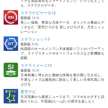
ッチな星図表示をスマートフォンで「いつでもどこで
も、ステラナビゲータ」
ステラナビゲータ12
最新版
12.0i
美しい描画、豊富な天体データ、オリジナル番組エデ
ィタなど「星空ひろがる 楽しさひろげる」天文シミュ
レーション
ステラショット3
最新版
3.0o
純国産のオールインワン天体撮影ソフトがパワーアッ
プ。ライブスタックやオートフォーカスなど新機能も
搭載
ステライメージ10
最新版
10.0f
天体画像に埋もれた微細な情報を最大限に引き出し、
不要なノイズは徹底的に除去して美しい天体写真に仕
上げる
星空ナビ
天文現象から最新ニュースまで、スマホをかざすと話
題がうかぶ。不思議がいっぱいの星空を楽しもう