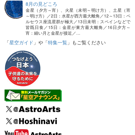
8月の見どころ
金星（夕方～宵）、火星（未明～明け方）、土星（宵
～明け方）／2日：水星が西方最大離角／12～13日：ペ
ルセウス座流星群が極大／13日未明：スペインなどで
皆既日食／15日：金星が東方最大離角／16日夕方～
宵：細い月と金星が接近／…
「
星空ガイド
」や「
特集一覧
」もご覧ください