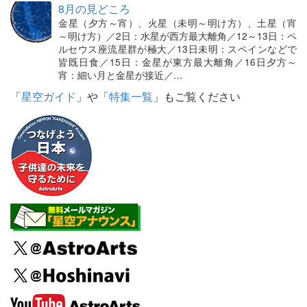
8月の見どころ
金星（夕方～宵）、火星（未明～明け方）、土星（宵
～明け方）／2日：水星が西方最大離角／12～13日：ペ
ルセウス座流星群が極大／13日未明：スペインなどで
皆既日食／15日：金星が東方最大離角／16日夕方～
宵：細い月と金星が接近／…
「
星空ガイド
」や「
特集一覧
」もご覧ください