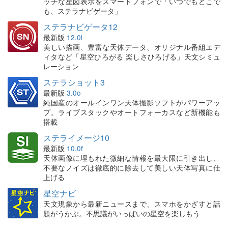
ッチな星図表示をスマートフォンで「いつでもどこで
も、ステラナビゲータ」
ステラナビゲータ12
最新版
12.0i
美しい描画、豊富な天体データ、オリジナル番組エデ
ィタなど「星空ひろがる 楽しさひろげる」天文シミュ
レーション
ステラショット3
最新版
3.0o
純国産のオールインワン天体撮影ソフトがパワーアッ
プ。ライブスタックやオートフォーカスなど新機能も
搭載
ステライメージ10
最新版
10.0f
天体画像に埋もれた微細な情報を最大限に引き出し、
不要なノイズは徹底的に除去して美しい天体写真に仕
上げる
星空ナビ
天文現象から最新ニュースまで、スマホをかざすと話
題がうかぶ。不思議がいっぱいの星空を楽しもう