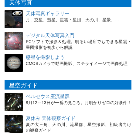
天体写真
天体写真ギャラリー
月、惑星、彗星、星雲・星団、天の川、星景、…
デジタル天体写真入門
PCソフトで撮影＆処理。明るい場所でもできる星雲・
星団撮影を初歩から解説
惑星を撮影しよう
CMOSカメラで動画撮影、ステライメージで画像処理
星空ガイド
ペルセウス座流星群
8月12～13日が一番の見ごろ。月明かりゼロの好条件！
夏休み 天体観察ガイド
夏の大三角、天の川、流星群、星空撮影。初級者向け
の観察ガイド