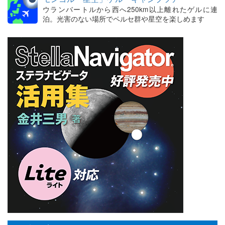
ウランバートルから西へ250km以上離れたゲルに連
泊。光害のない場所でペルセ群や星空を楽しめます