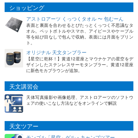
ショッピング
アストロアーツ くっつくタオル 〜 包むーん
表面と裏面を合わせるとぴたっとくっつく不思議なタ
オル。ペットボトルやスマホ、アイピースやケーブル
等を結び目なしで包んで収納。表面には月面をプリン
ト。
オリジナル 天文タンブラー
【星空に乾杯！】黄道12星座とマウナケアの星空をデ
ザインしたステンレスサーモタンブラー。黄道12星座
に新色モカブラウンが追加。
天文講習会
天体写真撮影や画像処理、アストロアーツのソフトウ
ェアの使いこなし方法などをオンラインで解説
天文ツアー
モンゴル「星空」ゲル・キャンプツアー