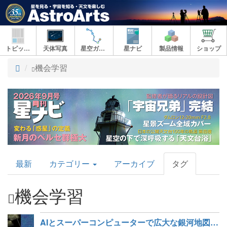
トピックス
天体写真
星空ガイド
星ナビ
製品情報
ショップ
ト
機会学習
ッ
プ
AstroArts
最新
カテゴリー
アーカイブ
タグ
Topics
機会学習
AIとスーパーコンピューターで広大な銀河地図を解読