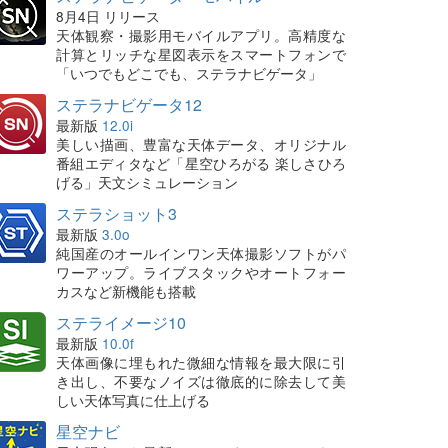
8月4日 リリース
天体観察・撮影用モバイルアプリ。高精度な
計算とリッチな星図表示をスマートフォンで
「いつでもどこでも、ステラナビゲータ」
ステラナビゲータ12
最新版
12.0i
美しい描画、豊富な天体データ、オリジナル
番組エディタなど「星空ひろがる 楽しさひろ
げる」天文シミュレーション
ステラショット3
最新版
3.0o
純国産のオールインワン天体撮影ソフトがパ
ワーアップ。ライブスタックやオートフォー
カスなど新機能も搭載
ステライメージ10
最新版
10.0f
天体画像に埋もれた微細な情報を最大限に引
き出し、不要なノイズは徹底的に除去して美
しい天体写真に仕上げる
星空ナビ