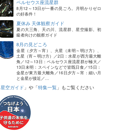
ペルセウス座流星群
8月12～13日が一番の見ごろ。月明かりゼロ
の好条件！
夏休み 天体観察ガイド
夏の大三角、天の川、流星群、星空撮影。初
級者向けの観察ガイド
8月の見どころ
金星（夕方～宵）、火星（未明～明け方）、
土星（宵～明け方）／2日：水星が西方最大離
角／12～13日：ペルセウス座流星群が極大／
13日未明：スペインなどで皆既日食／15日：
金星が東方最大離角／16日夕方～宵：細い月
と金星が接近／…
「
星空ガイド
」や「
特集一覧
」もご覧ください