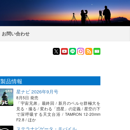
お問い合わせ
製品情報
星ナビ 2026年9月号
8月5日 発売
「宇宙兄弟」最終回 / 新月のペルセ群極大を
見る・撮る / 変わる「惑星」の定義 / 星空の下
で深呼吸する天文台浴 / TAMRON 12-20mm
F2.8 / ほか
ステラナビゲータ・モバイル