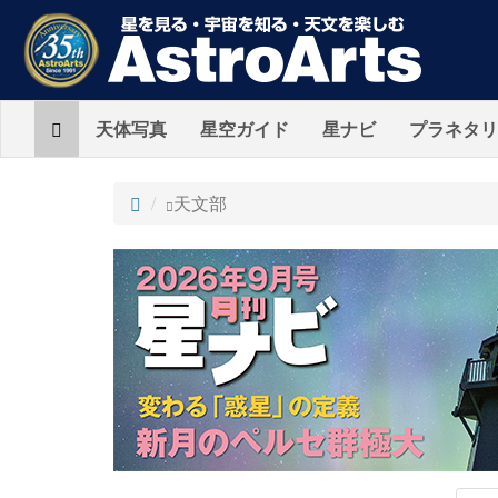
Home
天体写真
星空ガイド
星ナビ
プラネタリ
ト
天文部
ッ
プ
AstroArts