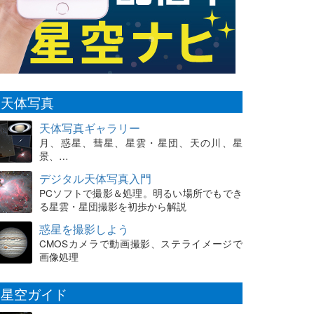
天体写真
天体写真ギャラリー
月、惑星、彗星、星雲・星団、天の川、星
景、…
デジタル天体写真入門
PCソフトで撮影＆処理。明るい場所でもでき
る星雲・星団撮影を初歩から解説
惑星を撮影しよう
CMOSカメラで動画撮影、ステライメージで
画像処理
星空ガイド