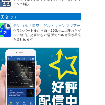
インで解説
天文ツアー
モンゴル「星空」ゲル・キャンプツアー
ウランバートルから西へ250km以上離れたゲ
ルに連泊。光害のない場所でペルセ群や星空
を楽しめます