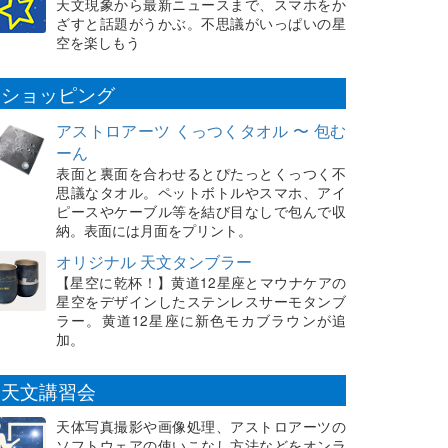
天文現象から最新ニュースまで、スマホをか
ざすと話題がうかぶ。不思議がいっぱいの星
空を楽しもう
ショッピング
アストロアーツ くっつくタオル 〜 包む
ーん
表面と裏面を合わせるとぴたっとくっつく不
思議なタオル。ペットボトルやスマホ、アイ
ピースやケーブル等を結び目なしで包んで収
納。表面には月面をプリント。
オリジナル 天文タンブラー
【星空に乾杯！】黄道12星座とマウナケアの
星空をデザインしたステンレスサーモタンブ
ラー。黄道12星座に新色モカブラウンが追
加。
天文講習会
天体写真撮影や画像処理、アストロアーツの
ソフトウェアの使いこなし方法などをオンラ