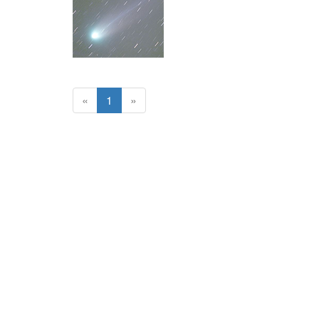
«
1
»