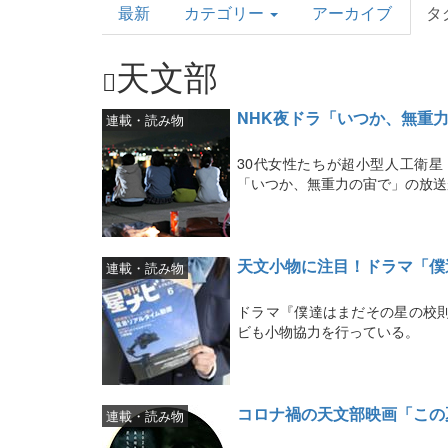
最新
カテゴリー
アーカイブ
タ
Topics
天文部
NHK夜ドラ「いつか、無重
連載・読み物
30代女性たちが超小型人工衛
「いつか、無重力の宙で」の放送
天文小物に注目！ドラマ「僕
連載・読み物
ドラマ『僕達はまだその星の校則
ビも小物協力を行っている。
コロナ禍の天文部映画「この
連載・読み物