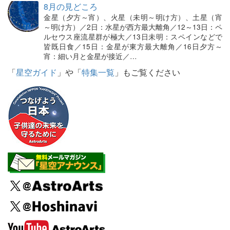
8月の見どころ
金星（夕方～宵）、火星（未明～明け方）、土星（宵
～明け方）／2日：水星が西方最大離角／12～13日：ペ
ルセウス座流星群が極大／13日未明：スペインなどで
皆既日食／15日：金星が東方最大離角／16日夕方～
宵：細い月と金星が接近／…
「
星空ガイド
」や「
特集一覧
」もご覧ください