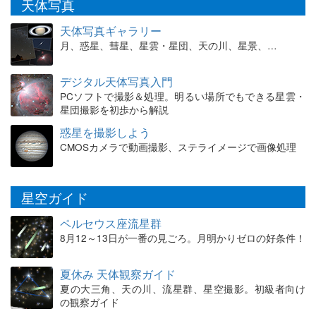
天体写真
天体写真ギャラリー
月、惑星、彗星、星雲・星団、天の川、星景、…
デジタル天体写真入門
PCソフトで撮影＆処理。明るい場所でもできる星雲・
星団撮影を初歩から解説
惑星を撮影しよう
CMOSカメラで動画撮影、ステライメージで画像処理
星空ガイド
ペルセウス座流星群
8月12～13日が一番の見ごろ。月明かりゼロの好条件！
夏休み 天体観察ガイド
夏の大三角、天の川、流星群、星空撮影。初級者向け
の観察ガイド