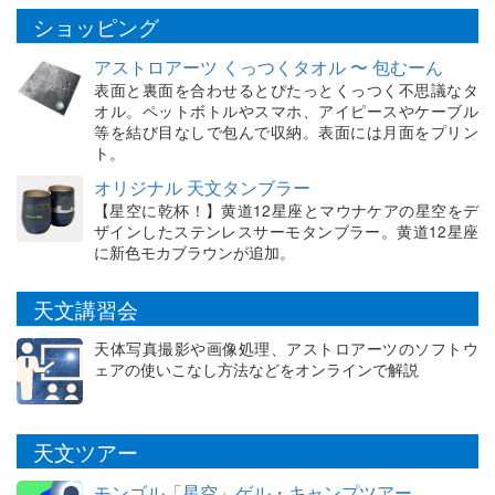
ショッピング
アストロアーツ くっつくタオル 〜 包むーん
表面と裏面を合わせるとぴたっとくっつく不思議なタ
オル。ペットボトルやスマホ、アイピースやケーブル
等を結び目なしで包んで収納。表面には月面をプリン
ト。
オリジナル 天文タンブラー
【星空に乾杯！】黄道12星座とマウナケアの星空をデ
ザインしたステンレスサーモタンブラー。黄道12星座
に新色モカブラウンが追加。
天文講習会
天体写真撮影や画像処理、アストロアーツのソフトウ
ェアの使いこなし方法などをオンラインで解説
天文ツアー
モンゴル「星空」ゲル・キャンプツアー