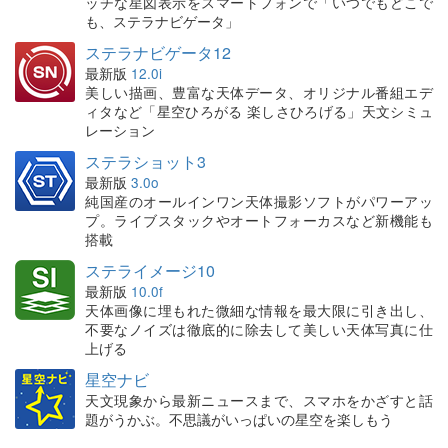
ッチな星図表示をスマートフォンで「いつでもどこで
も、ステラナビゲータ」
ステラナビゲータ12
最新版
12.0i
美しい描画、豊富な天体データ、オリジナル番組エデ
ィタなど「星空ひろがる 楽しさひろげる」天文シミュ
レーション
ステラショット3
最新版
3.0o
純国産のオールインワン天体撮影ソフトがパワーアッ
プ。ライブスタックやオートフォーカスなど新機能も
搭載
ステライメージ10
最新版
10.0f
天体画像に埋もれた微細な情報を最大限に引き出し、
不要なノイズは徹底的に除去して美しい天体写真に仕
上げる
星空ナビ
天文現象から最新ニュースまで、スマホをかざすと話
題がうかぶ。不思議がいっぱいの星空を楽しもう