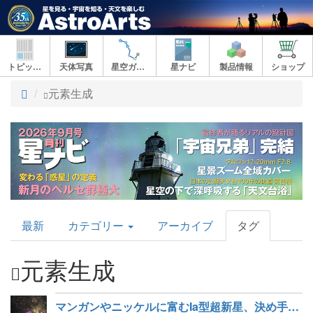
トピックス
天体写真
星空ガイド
星ナビ
製品情報
ショップ
ト
元素生成
ッ
プ
AstroArts
最新
カテゴリー
アーカイブ
タグ
Topics
元素生成
マンガンやニッケルに富むIa型超新星、決め手は質量と金属量