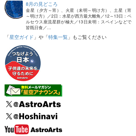
8月の見どころ
金星（夕方～宵）、火星（未明～明け方）、土星（宵
～明け方）／2日：水星が西方最大離角／12～13日：ペ
ルセウス座流星群が極大／13日未明：スペインなどで
皆既日食／…
「
星空ガイド
」や「
特集一覧
」もご覧ください