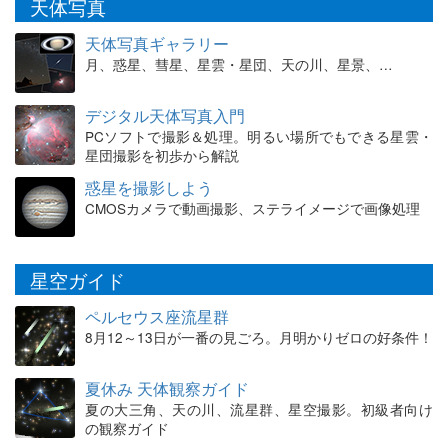
天体写真
天体写真ギャラリー
月、惑星、彗星、星雲・星団、天の川、星景、…
デジタル天体写真入門
PCソフトで撮影＆処理。明るい場所でもできる星雲・
星団撮影を初歩から解説
惑星を撮影しよう
CMOSカメラで動画撮影、ステライメージで画像処理
星空ガイド
ペルセウス座流星群
8月12～13日が一番の見ごろ。月明かりゼロの好条件！
夏休み 天体観察ガイド
夏の大三角、天の川、流星群、星空撮影。初級者向け
の観察ガイド