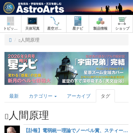
トピックス
天体写真
星空ガイド
星ナビ
製品情報
ショップ
ト
人間原理
ッ
プ
AstroArts
最新
カテゴリー
アーカイブ
タグ
Topics
人間原理
【訃報】電弱統一理論でノーベル賞、スティーブン・ワインバーグさん