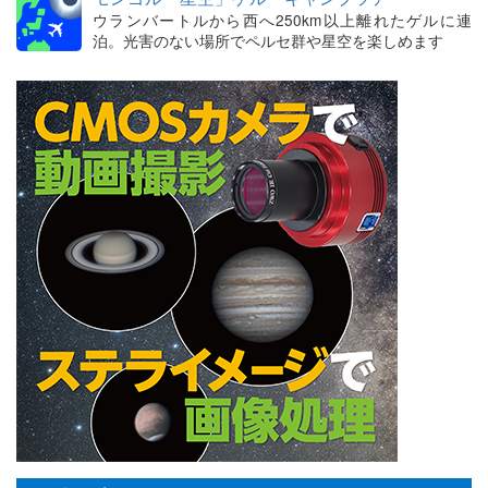
ウランバートルから西へ250km以上離れたゲルに連
泊。光害のない場所でペルセ群や星空を楽しめます