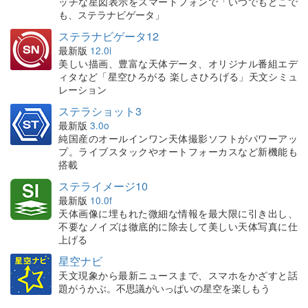
ッチな星図表示をスマートフォンで「いつでもどこで
も、ステラナビゲータ」
ステラナビゲータ12
最新版
12.0i
美しい描画、豊富な天体データ、オリジナル番組エデ
ィタなど「星空ひろがる 楽しさひろげる」天文シミュ
レーション
ステラショット3
最新版
3.0o
純国産のオールインワン天体撮影ソフトがパワーアッ
プ。ライブスタックやオートフォーカスなど新機能も
搭載
ステライメージ10
最新版
10.0f
天体画像に埋もれた微細な情報を最大限に引き出し、
不要なノイズは徹底的に除去して美しい天体写真に仕
上げる
星空ナビ
天文現象から最新ニュースまで、スマホをかざすと話
題がうかぶ。不思議がいっぱいの星空を楽しもう