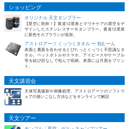
ショッピング
オリジナル 天文タンブラー
【星空に乾杯！】黄道12星座とマウナケアの星空をデ
ザインしたステンレスサーモタンブラー。黄道12星座
に新色モカブラウンが追加。
アストロアーツ くっつくタオル 〜 包むーん
表面と裏面を合わせるとぴたっとくっつく不思議なタ
オル。ペットボトルやスマホ、アイピースやケーブル
等を結び目なしで包んで収納。表面には月面をプリン
ト。
天文講習会
天体写真撮影や画像処理、アストロアーツのソフトウ
ェアの使いこなし方法などをオンラインで解説
天文ツアー
モンゴル「星空」ゲル・キャンプツアー