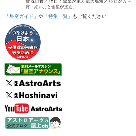
皆既日食／15日：金星が東方最大離角／16日夕方～
宵：細い月と金星が接近／…
「
星空ガイド
」や「
特集一覧
」もご覧ください