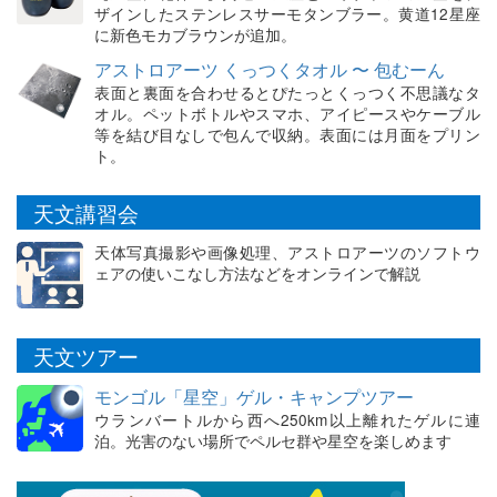
ザインしたステンレスサーモタンブラー。黄道12星座
に新色モカブラウンが追加。
アストロアーツ くっつくタオル 〜 包むーん
表面と裏面を合わせるとぴたっとくっつく不思議なタ
オル。ペットボトルやスマホ、アイピースやケーブル
等を結び目なしで包んで収納。表面には月面をプリン
ト。
天文講習会
天体写真撮影や画像処理、アストロアーツのソフトウ
ェアの使いこなし方法などをオンラインで解説
天文ツアー
モンゴル「星空」ゲル・キャンプツアー
ウランバートルから西へ250km以上離れたゲルに連
泊。光害のない場所でペルセ群や星空を楽しめます