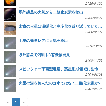
2025/01/22
系外惑星の大気から二酸化炭素を検出
2022/09/01
太古の火星は温暖化と寒冷化を繰り返していたかもしれない
2020/05/27
土星の衛星レアに大気を検出
2010/12/02
系外惑星で2例目の有機物発見
2009/11/06
スピッツァー宇宙望遠鏡、惑星形成領域に生命をつくる物質を発見
2004/06/08
火星の溝を刻んだのは水ではなく二酸化炭素か?
2001/04/04
«
1
»