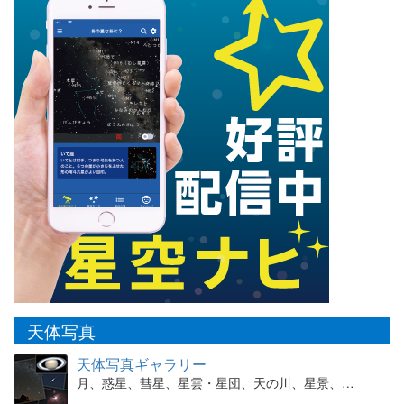
天体写真
天体写真ギャラリー
月、惑星、彗星、星雲・星団、天の川、星景、…