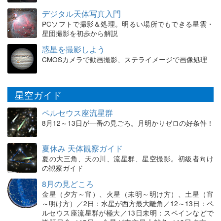
デジタル天体写真入門
PCソフトで撮影＆処理。明るい場所でもできる星雲・
星団撮影を初歩から解説
惑星を撮影しよう
CMOSカメラで動画撮影、ステライメージで画像処理
星空ガイド
ペルセウス座流星群
8月12～13日が一番の見ごろ。月明かりゼロの好条件！
夏休み 天体観察ガイド
夏の大三角、天の川、流星群、星空撮影。初級者向け
の観察ガイド
8月の見どころ
金星（夕方～宵）、火星（未明～明け方）、土星（宵
～明け方）／2日：水星が西方最大離角／12～13日：ペ
ルセウス座流星群が極大／13日未明：スペインなどで