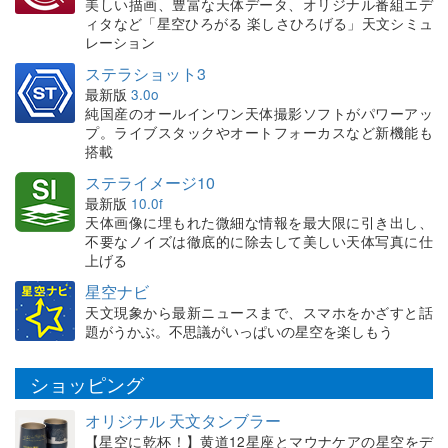
美しい描画、豊富な天体データ、オリジナル番組エデ
ィタなど「星空ひろがる 楽しさひろげる」天文シミュ
レーション
ステラショット3
最新版
3.0o
純国産のオールインワン天体撮影ソフトがパワーアッ
プ。ライブスタックやオートフォーカスなど新機能も
搭載
ステライメージ10
最新版
10.0f
天体画像に埋もれた微細な情報を最大限に引き出し、
不要なノイズは徹底的に除去して美しい天体写真に仕
上げる
星空ナビ
天文現象から最新ニュースまで、スマホをかざすと話
題がうかぶ。不思議がいっぱいの星空を楽しもう
ショッピング
オリジナル 天文タンブラー
【星空に乾杯！】黄道12星座とマウナケアの星空をデ