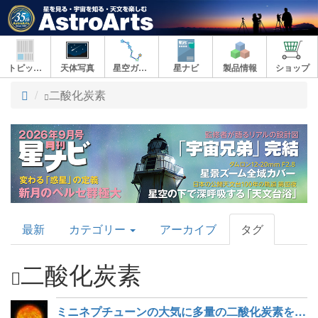
トピックス
天体写真
星空ガイド
星ナビ
製品情報
ショップ
ト
二酸化炭素
ッ
プ
AstroArts
最新
カテゴリー
アーカイブ
タグ
Topics
二酸化炭素
ミニネプチューンの大気に多量の二酸化炭素を検出