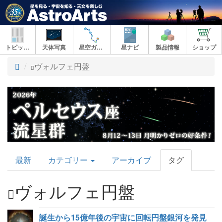
トピックス
天体写真
星空ガイド
星ナビ
製品情報
ショップ
ト
ヴォルフェ円盤
ッ
プ
AstroArts
最新
カテゴリー
アーカイブ
タグ
Topics
ヴォルフェ円盤
誕生から15億年後の宇宙に回転円盤銀河を発見