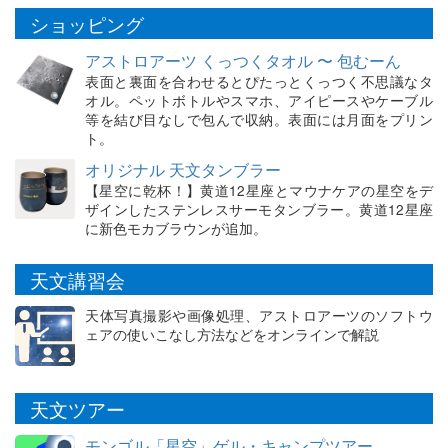
ショッピング
アストロアーツ くっつくタオル 〜 包むーん
表面と裏面を合わせるとぴたっとくっつく不思議なタ
オル。ペットボトルやスマホ、アイピースやケーブル
等を結び目なしで包んで収納。表面には月面をプリン
ト。
オリジナル 天文タンブラー
【星空に乾杯！】黄道12星座とマウナケアの星空をデ
ザインしたステンレスサーモタンブラー。黄道12星座
に新色モカブラウンが追加。
天文講習会
天体写真撮影や画像処理、アストロアーツのソフトウ
ェアの使いこなし方法などをオンラインで解説
天文ツアー
モンゴル「星空」ゲル・キャンプツアー