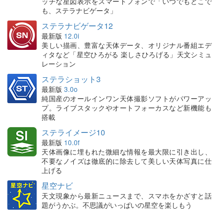
ッチな星図表示をスマートフォンで「いつでもどこで
も、ステラナビゲータ」
ステラナビゲータ12
最新版
12.0i
美しい描画、豊富な天体データ、オリジナル番組エデ
ィタなど「星空ひろがる 楽しさひろげる」天文シミュ
レーション
ステラショット3
最新版
3.0o
純国産のオールインワン天体撮影ソフトがパワーアッ
プ。ライブスタックやオートフォーカスなど新機能も
搭載
ステライメージ10
最新版
10.0f
天体画像に埋もれた微細な情報を最大限に引き出し、
不要なノイズは徹底的に除去して美しい天体写真に仕
上げる
星空ナビ
天文現象から最新ニュースまで、スマホをかざすと話
題がうかぶ。不思議がいっぱいの星空を楽しもう