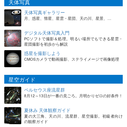
天体写真
天体写真ギャラリー
月、惑星、彗星、星雲・星団、天の川、星景、…
デジタル天体写真入門
PCソフトで撮影＆処理。明るい場所でもできる星雲・
星団撮影を初歩から解説
惑星を撮影しよう
CMOSカメラで動画撮影、ステライメージで画像処理
星空ガイド
ペルセウス座流星群
8月12～13日が一番の見ごろ。月明かりゼロの好条件！
夏休み 天体観察ガイド
夏の大三角、天の川、流星群、星空撮影。初級者向け
の観察ガイド