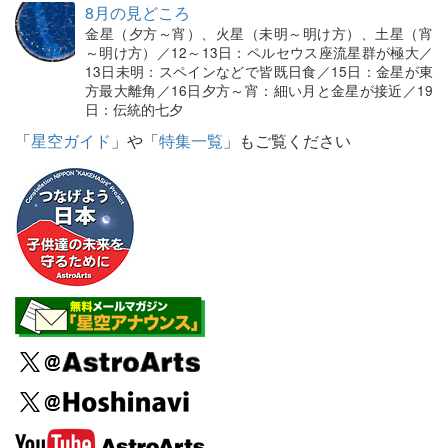
8月の見どころ
金星（夕方～宵）、火星（未明～明け方）、土星（宵
～明け方）／12～13日：ペルセウス座流星群が極大／
13日未明：スペインなどで皆既日食／15日：金星が東
方最大離角／16日夕方～宵：細い月と金星が接近／19
日：伝統的七夕
「
星空ガイド
」や「
特集一覧
」もご覧ください