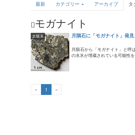
最新
カテゴリー
アーカイブ
タ
Topics
モガナイト
月隕石に「モガナイト」発見
太陽系
月隕石から「モガナイト」と呼
の水氷が埋蔵されている可能性を
«
1
»