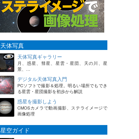
天体写真
天体写真ギャラリー
月、惑星、彗星、星雲・星団、天の川、星
景、…
デジタル天体写真入門
PCソフトで撮影＆処理。明るい場所でもでき
る星雲・星団撮影を初歩から解説
惑星を撮影しよう
CMOSカメラで動画撮影、ステライメージで
画像処理
星空ガイド