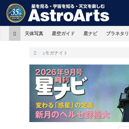
Home
天体写真
星空ガイド
星ナビ
プラネタリ
ト
モガナイト
ッ
プ
AstroArts