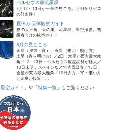
ペルセウス座流星群
8月12～13日が一番の見ごろ。月明かりゼロ
の好条件！
夏休み 天体観察ガイド
夏の大三角、天の川、流星群、星空撮影。初
級者向けの観察ガイド
8月の見どころ
金星（夕方～宵）、火星（未明～明け方）、
土星（宵～明け方）／2日：水星が西方最大離
角／12～13日：ペルセウス座流星群が極大／
13日未明：スペインなどで皆既日食／15日：
金星が東方最大離角／16日夕方～宵：細い月
と金星が接近／…
「
星空ガイド
」や「
特集一覧
」もご覧ください