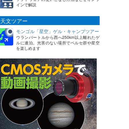
インで解説
天文ツアー
モンゴル「星空」ゲル・キャンプツアー
ウランバートルから西へ250km以上離れたゲ
ルに連泊。光害のない場所でペルセ群や星空
を楽しめます