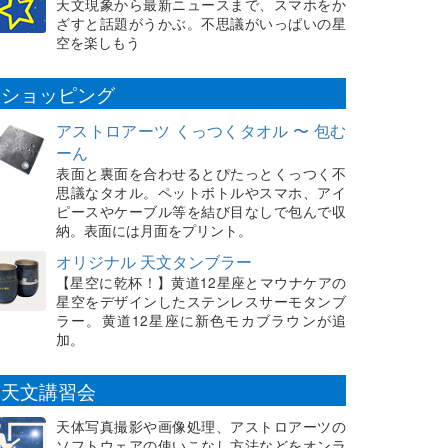
天文現象から最新ニュースまで、スマホをか
ざすと話題がうかぶ。不思議がいっぱいの星
空を楽しもう
ショッピング
アストロアーツ くっつくタオル 〜 包む
ーん
表面と裏面を合わせるとぴたっとくっつく不
思議なタオル。ペットボトルやスマホ、アイ
ピースやケーブル等を結び目なしで包んで収
納。表面には月面をプリント。
オリジナル 天文タンブラー
【星空に乾杯！】黄道12星座とマウナケアの
星空をデザインしたステンレスサーモタンブ
ラー。黄道12星座に新色モカブラウンが追
加。
天文講習会
天体写真撮影や画像処理、アストロアーツの
ソフトウェアの使いこなし方法などをオンラ