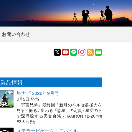
お問い合わせ
製品情報
星ナビ 2026年9月号
8月5日 発売
「宇宙兄弟」最終回 / 新月のペルセ群極大を
見る・撮る / 変わる「惑星」の定義 / 星空の下
で深呼吸する天文台浴 / TAMRON 12-20mm
F2.8 / ほか
ステラナビゲータ・モバイル