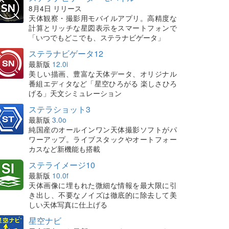
8月4日 リリース
天体観察・撮影用モバイルアプリ。高精度な
計算とリッチな星図表示をスマートフォンで
「いつでもどこでも、ステラナビゲータ」
ステラナビゲータ12
最新版
12.0i
美しい描画、豊富な天体データ、オリジナル
番組エディタなど「星空ひろがる 楽しさひろ
げる」天文シミュレーション
ステラショット3
最新版
3.0o
純国産のオールインワン天体撮影ソフトがパ
ワーアップ。ライブスタックやオートフォー
カスなど新機能も搭載
ステライメージ10
最新版
10.0f
天体画像に埋もれた微細な情報を最大限に引
き出し、不要なノイズは徹底的に除去して美
しい天体写真に仕上げる
星空ナビ