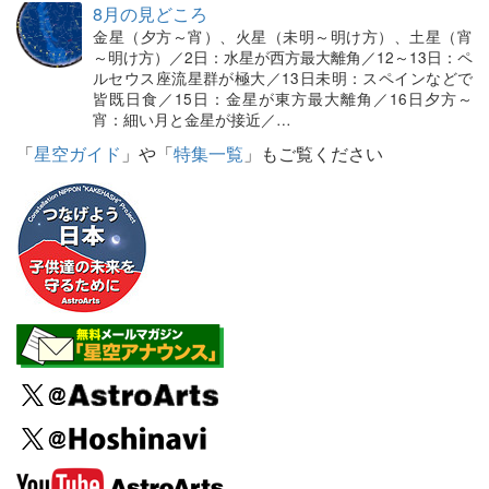
8月の見どころ
金星（夕方～宵）、火星（未明～明け方）、土星（宵
～明け方）／2日：水星が西方最大離角／12～13日：ペ
ルセウス座流星群が極大／13日未明：スペインなどで
皆既日食／15日：金星が東方最大離角／16日夕方～
宵：細い月と金星が接近／…
「
星空ガイド
」や「
特集一覧
」もご覧ください