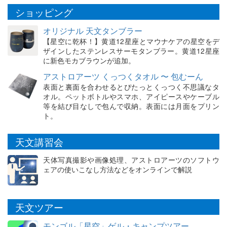
ショッピング
オリジナル 天文タンブラー
【星空に乾杯！】黄道12星座とマウナケアの星空をデ
ザインしたステンレスサーモタンブラー。黄道12星座
に新色モカブラウンが追加。
アストロアーツ くっつくタオル 〜 包むーん
表面と裏面を合わせるとぴたっとくっつく不思議なタ
オル。ペットボトルやスマホ、アイピースやケーブル
等を結び目なしで包んで収納。表面には月面をプリン
ト。
天文講習会
天体写真撮影や画像処理、アストロアーツのソフトウ
ェアの使いこなし方法などをオンラインで解説
天文ツアー
モンゴル「星空」ゲル・キャンプツアー