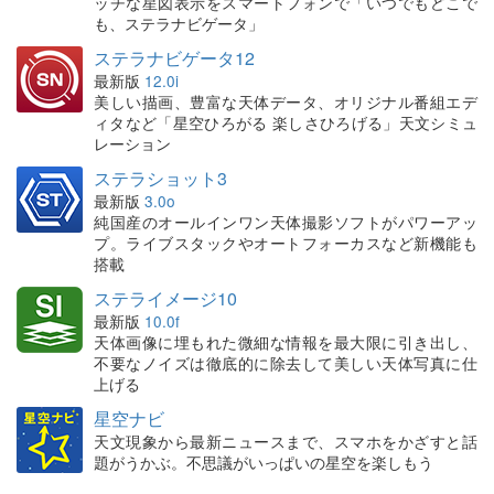
ッチな星図表示をスマートフォンで「いつでもどこで
も、ステラナビゲータ」
ステラナビゲータ12
最新版
12.0i
美しい描画、豊富な天体データ、オリジナル番組エデ
ィタなど「星空ひろがる 楽しさひろげる」天文シミュ
レーション
ステラショット3
最新版
3.0o
純国産のオールインワン天体撮影ソフトがパワーアッ
プ。ライブスタックやオートフォーカスなど新機能も
搭載
ステライメージ10
最新版
10.0f
天体画像に埋もれた微細な情報を最大限に引き出し、
不要なノイズは徹底的に除去して美しい天体写真に仕
上げる
星空ナビ
天文現象から最新ニュースまで、スマホをかざすと話
題がうかぶ。不思議がいっぱいの星空を楽しもう