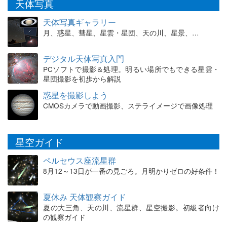
天体写真
天体写真ギャラリー
月、惑星、彗星、星雲・星団、天の川、星景、…
デジタル天体写真入門
PCソフトで撮影＆処理。明るい場所でもできる星雲・
星団撮影を初歩から解説
惑星を撮影しよう
CMOSカメラで動画撮影、ステライメージで画像処理
星空ガイド
ペルセウス座流星群
8月12～13日が一番の見ごろ。月明かりゼロの好条件！
夏休み 天体観察ガイド
夏の大三角、天の川、流星群、星空撮影。初級者向け
の観察ガイド