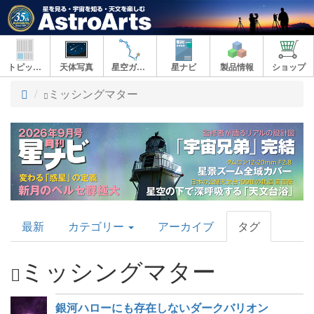
トピックス
天体写真
星空ガイド
星ナビ
製品情報
ショップ
ト
ミッシングマター
ッ
プ
AstroArts
最新
カテゴリー
アーカイブ
タグ
Topics
ミッシングマター
銀河ハローにも存在しないダークバリオン