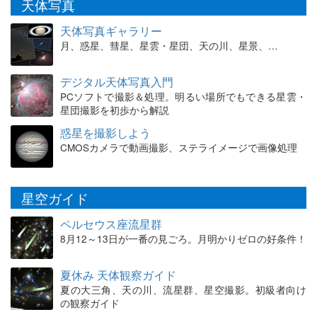
天体写真
天体写真ギャラリー
月、惑星、彗星、星雲・星団、天の川、星景、…
デジタル天体写真入門
PCソフトで撮影＆処理。明るい場所でもできる星雲・
星団撮影を初歩から解説
惑星を撮影しよう
CMOSカメラで動画撮影、ステライメージで画像処理
星空ガイド
ペルセウス座流星群
8月12～13日が一番の見ごろ。月明かりゼロの好条件！
夏休み 天体観察ガイド
夏の大三角、天の川、流星群、星空撮影。初級者向け
の観察ガイド