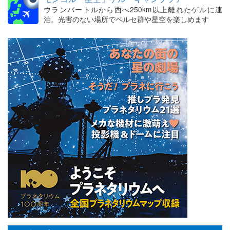
ウランバートルから西へ250km以上離れたゲルに連
泊。光害のない場所でペルセ群や星空を楽しめます