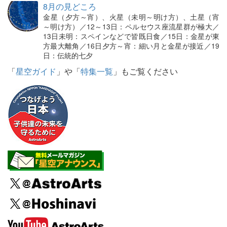
8月の見どころ
金星（夕方～宵）、火星（未明～明け方）、土星（宵
～明け方）／12～13日：ペルセウス座流星群が極大／
13日未明：スペインなどで皆既日食／15日：金星が東
方最大離角／16日夕方～宵：細い月と金星が接近／19
日：伝統的七夕
「
星空ガイド
」や「
特集一覧
」もご覧ください