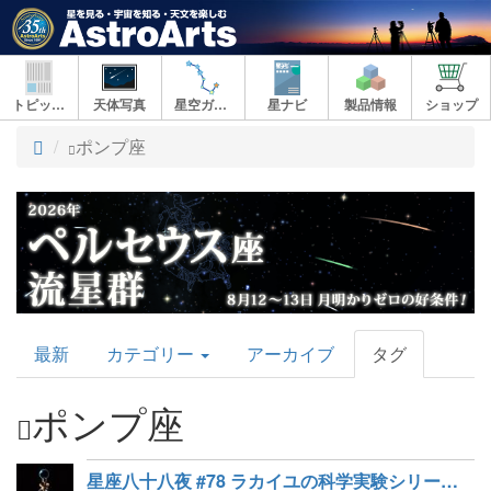
トピックス
天体写真
星空ガイド
星ナビ
製品情報
ショップ
ト
ポンプ座
ッ
プ
AstroArts
最新
カテゴリー
アーカイブ
タグ
Topics
ポンプ座
星座八十八夜 #78 ラカイユの科学実験シリーズ「ポンプ座」