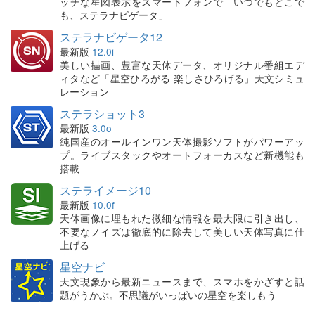
ッチな星図表示をスマートフォンで「いつでもどこで
も、ステラナビゲータ」
ステラナビゲータ12
最新版
12.0i
美しい描画、豊富な天体データ、オリジナル番組エデ
ィタなど「星空ひろがる 楽しさひろげる」天文シミュ
レーション
ステラショット3
最新版
3.0o
純国産のオールインワン天体撮影ソフトがパワーアッ
プ。ライブスタックやオートフォーカスなど新機能も
搭載
ステライメージ10
最新版
10.0f
天体画像に埋もれた微細な情報を最大限に引き出し、
不要なノイズは徹底的に除去して美しい天体写真に仕
上げる
星空ナビ
天文現象から最新ニュースまで、スマホをかざすと話
題がうかぶ。不思議がいっぱいの星空を楽しもう