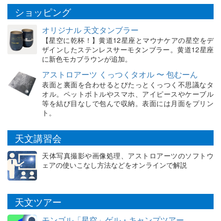
ショッピング
オリジナル 天文タンブラー
【星空に乾杯！】黄道12星座とマウナケアの星空をデ
ザインしたステンレスサーモタンブラー。黄道12星座
に新色モカブラウンが追加。
アストロアーツ くっつくタオル 〜 包むーん
表面と裏面を合わせるとぴたっとくっつく不思議なタ
オル。ペットボトルやスマホ、アイピースやケーブル
等を結び目なしで包んで収納。表面には月面をプリン
ト。
天文講習会
天体写真撮影や画像処理、アストロアーツのソフトウ
ェアの使いこなし方法などをオンラインで解説
天文ツアー
モンゴル「星空」ゲル・キャンプツアー