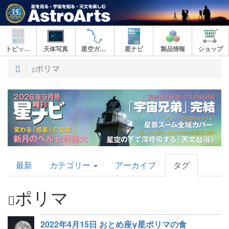
トピックス
天体写真
星空ガイド
星ナビ
製品情報
ショップ
ト
ポリマ
ッ
プ
AstroArts
最新
カテゴリー
アーカイブ
タグ
Topics
ポリマ
2022年4月15日 おとめ座γ星ポリマの食