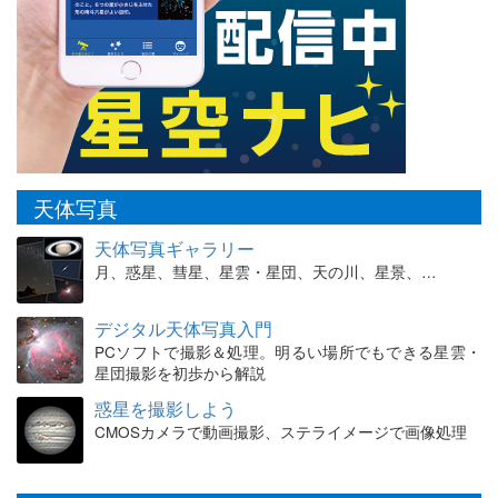
天体写真
天体写真ギャラリー
月、惑星、彗星、星雲・星団、天の川、星景、…
デジタル天体写真入門
PCソフトで撮影＆処理。明るい場所でもできる星雲・
星団撮影を初歩から解説
惑星を撮影しよう
CMOSカメラで動画撮影、ステライメージで画像処理