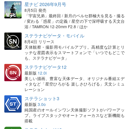
星ナビ 2026年9月号
8月5日 発売
「宇宙兄弟」最終回 / 新月のペルセ群極大を見る・撮る
/ 変わる「惑星」の定義 / 星空の下で深呼吸する天文台
浴 / TAMRON 12-20mm F2.8 / ほか
ステラナビゲータ・モバイル
8月4日 リリース
天体観察・撮影用モバイルアプリ。高精度な計算とリ
ッチな星図表示をスマートフォンで「いつでもどこで
も、ステラナビゲータ」
ステラナビゲータ12
最新版
12.0i
美しい描画、豊富な天体データ、オリジナル番組エデ
ィタなど「星空ひろがる 楽しさひろげる」天文シミュ
レーション
ステラショット3
最新版
3.0o
純国産のオールインワン天体撮影ソフトがパワーアッ
プ。ライブスタックやオートフォーカスなど新機能も
搭載