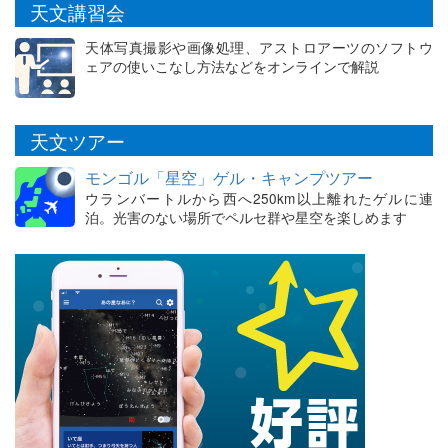
天文講習会
天体写真撮影や画像処理、アストロアーツのソフトウ
ェアの使いこなし方法などをオンラインで解説
天文ツアー
モンゴル「星空」ゲル・キャンプツアー
ウランバートルから西へ250km以上離れたゲルに連
泊。光害のない場所でペルセ群や星空を楽しめます