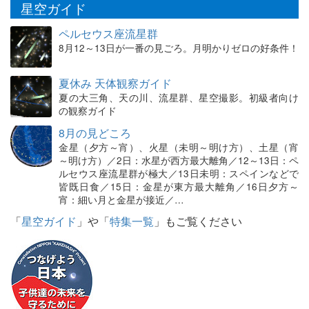
星空ガイド
ペルセウス座流星群
8月12～13日が一番の見ごろ。月明かりゼロの好条件！
夏休み 天体観察ガイド
夏の大三角、天の川、流星群、星空撮影。初級者向け
の観察ガイド
8月の見どころ
金星（夕方～宵）、火星（未明～明け方）、土星（宵
～明け方）／2日：水星が西方最大離角／12～13日：ペ
ルセウス座流星群が極大／13日未明：スペインなどで
皆既日食／15日：金星が東方最大離角／16日夕方～
宵：細い月と金星が接近／…
「
星空ガイド
」や「
特集一覧
」もご覧ください