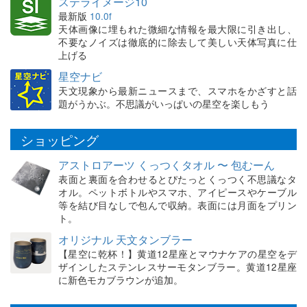
ステライメージ10
最新版
10.0f
天体画像に埋もれた微細な情報を最大限に引き出し、
不要なノイズは徹底的に除去して美しい天体写真に仕
上げる
星空ナビ
天文現象から最新ニュースまで、スマホをかざすと話
題がうかぶ。不思議がいっぱいの星空を楽しもう
ショッピング
アストロアーツ くっつくタオル 〜 包むーん
表面と裏面を合わせるとぴたっとくっつく不思議なタ
オル。ペットボトルやスマホ、アイピースやケーブル
等を結び目なしで包んで収納。表面には月面をプリン
ト。
オリジナル 天文タンブラー
【星空に乾杯！】黄道12星座とマウナケアの星空をデ
ザインしたステンレスサーモタンブラー。黄道12星座
に新色モカブラウンが追加。