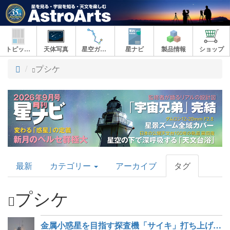
トピックス
天体写真
星空ガイド
星ナビ
製品情報
ショップ
ト
プシケ
ッ
プ
AstroArts
最新
カテゴリー
アーカイブ
タグ
Topics
プシケ
金属小惑星を目指す探査機「サイキ」打ち上げ成功