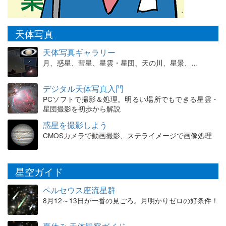
天体写真
天体写真ギャラリー
月、惑星、彗星、星雲・星団、天の川、星景、…
デジタル天体写真入門
PCソフトで撮影＆処理。明るい場所でもできる星雲・
星団撮影を初歩から解説
惑星を撮影しよう
CMOSカメラで動画撮影、ステライメージで画像処理
星空ガイド
ペルセウス座流星群
8月12～13日が一番の見ごろ。月明かりゼロの好条件！