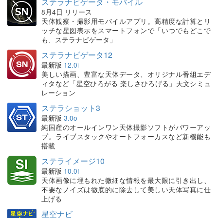
ステラナビゲータ・モバイル
8月4日 リリース
天体観察・撮影用モバイルアプリ。高精度な計算とリ
ッチな星図表示をスマートフォンで「いつでもどこで
も、ステラナビゲータ」
ステラナビゲータ12
最新版
12.0i
美しい描画、豊富な天体データ、オリジナル番組エデ
ィタなど「星空ひろがる 楽しさひろげる」天文シミュ
レーション
ステラショット3
最新版
3.0o
純国産のオールインワン天体撮影ソフトがパワーアッ
プ。ライブスタックやオートフォーカスなど新機能も
搭載
ステライメージ10
最新版
10.0f
天体画像に埋もれた微細な情報を最大限に引き出し、
不要なノイズは徹底的に除去して美しい天体写真に仕
上げる
星空ナビ