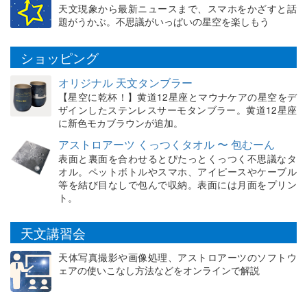
天文現象から最新ニュースまで、スマホをかざすと話
題がうかぶ。不思議がいっぱいの星空を楽しもう
ショッピング
オリジナル 天文タンブラー
【星空に乾杯！】黄道12星座とマウナケアの星空をデ
ザインしたステンレスサーモタンブラー。黄道12星座
に新色モカブラウンが追加。
アストロアーツ くっつくタオル 〜 包むーん
表面と裏面を合わせるとぴたっとくっつく不思議なタ
オル。ペットボトルやスマホ、アイピースやケーブル
等を結び目なしで包んで収納。表面には月面をプリン
ト。
天文講習会
天体写真撮影や画像処理、アストロアーツのソフトウ
ェアの使いこなし方法などをオンラインで解説