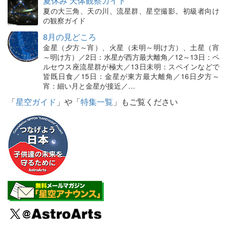
夏休み 天体観察ガイド
夏の大三角、天の川、流星群、星空撮影。初級者向け
の観察ガイド
8月の見どころ
金星（夕方～宵）、火星（未明～明け方）、土星（宵
～明け方）／2日：水星が西方最大離角／12～13日：ペ
ルセウス座流星群が極大／13日未明：スペインなどで
皆既日食／15日：金星が東方最大離角／16日夕方～
宵：細い月と金星が接近／…
「
星空ガイド
」や「
特集一覧
」もご覧ください