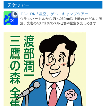
天文ツアー
モンゴル「星空」ゲル・キャンプツアー
ウランバートルから西へ250km以上離れたゲルに連
泊。光害のない場所でペルセ群や星空を楽しめます