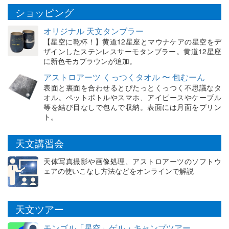
ショッピング
オリジナル 天文タンブラー
【星空に乾杯！】黄道12星座とマウナケアの星空をデ
ザインしたステンレスサーモタンブラー。黄道12星座
に新色モカブラウンが追加。
アストロアーツ くっつくタオル 〜 包むーん
表面と裏面を合わせるとぴたっとくっつく不思議なタ
オル。ペットボトルやスマホ、アイピースやケーブル
等を結び目なしで包んで収納。表面には月面をプリン
ト。
天文講習会
天体写真撮影や画像処理、アストロアーツのソフトウ
ェアの使いこなし方法などをオンラインで解説
天文ツアー
モンゴル「星空」ゲル・キャンプツアー