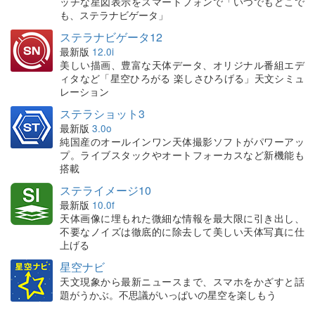
ッチな星図表示をスマートフォンで「いつでもどこで
も、ステラナビゲータ」
ステラナビゲータ12
最新版
12.0i
美しい描画、豊富な天体データ、オリジナル番組エデ
ィタなど「星空ひろがる 楽しさひろげる」天文シミュ
レーション
ステラショット3
最新版
3.0o
純国産のオールインワン天体撮影ソフトがパワーアッ
プ。ライブスタックやオートフォーカスなど新機能も
搭載
ステライメージ10
最新版
10.0f
天体画像に埋もれた微細な情報を最大限に引き出し、
不要なノイズは徹底的に除去して美しい天体写真に仕
上げる
星空ナビ
天文現象から最新ニュースまで、スマホをかざすと話
題がうかぶ。不思議がいっぱいの星空を楽しもう