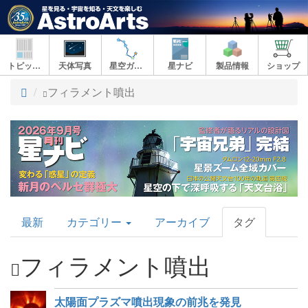
トピックス
天体写真
星空ガイド
星ナビ
製品情報
ショップ
ト
フィラメント噴出
ッ
プ
AstroArts
最新
カテゴリー
アーカイブ
タグ
Topics
フィラメント噴出
太陽面プラズマ噴出現象の前兆を発見