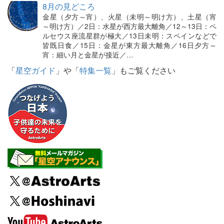
8月の見どころ
金星（夕方～宵）、火星（未明～明け方）、土星（宵
～明け方）／2日：水星が西方最大離角／12～13日：ペ
ルセウス座流星群が極大／13日未明：スペインなどで
皆既日食／15日：金星が東方最大離角／16日夕方～
宵：細い月と金星が接近／…
「
星空ガイド
」や「
特集一覧
」もご覧ください