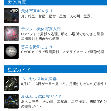
天体写真
天体写真ギャラリー
月、惑星、彗星、星雲・星団、天の川、星景、…
デジタル天体写真入門
PCソフトで撮影＆処理。明るい場所でもできる星雲・
星団撮影を初歩から解説
惑星を撮影しよう
CMOSカメラで動画撮影、ステライメージで画像処理
星空ガイド
ペルセウス座流星群
8月12～13日が一番の見ごろ。月明かりゼロの好条件！
夏休み 天体観察ガイド
夏の大三角、天の川、流星群、星空撮影。初級者向け
の観察ガイド