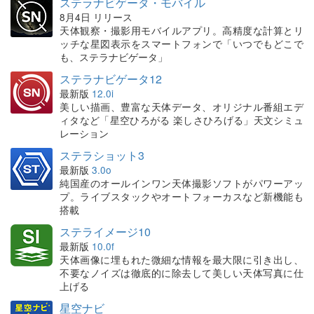
ステラナビゲータ・モバイル
8月4日 リリース
天体観察・撮影用モバイルアプリ。高精度な計算とリ
ッチな星図表示をスマートフォンで「いつでもどこで
も、ステラナビゲータ」
ステラナビゲータ12
最新版
12.0i
美しい描画、豊富な天体データ、オリジナル番組エデ
ィタなど「星空ひろがる 楽しさひろげる」天文シミュ
レーション
ステラショット3
最新版
3.0o
純国産のオールインワン天体撮影ソフトがパワーアッ
プ。ライブスタックやオートフォーカスなど新機能も
搭載
ステライメージ10
最新版
10.0f
天体画像に埋もれた微細な情報を最大限に引き出し、
不要なノイズは徹底的に除去して美しい天体写真に仕
上げる
星空ナビ