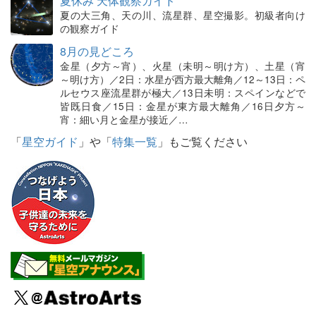
夏休み 天体観察ガイド
夏の大三角、天の川、流星群、星空撮影。初級者向け
の観察ガイド
8月の見どころ
金星（夕方～宵）、火星（未明～明け方）、土星（宵
～明け方）／2日：水星が西方最大離角／12～13日：ペ
ルセウス座流星群が極大／13日未明：スペインなどで
皆既日食／15日：金星が東方最大離角／16日夕方～
宵：細い月と金星が接近／…
「
星空ガイド
」や「
特集一覧
」もご覧ください