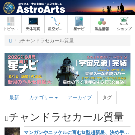
トピックス
天体写真
星空ガイド
星ナビ
製品情報
ショップ
ト
チャンドラセカール質量
ッ
プ
AstroArts
最新
カテゴリー
アーカイブ
タグ
Topics
チャンドラセカール質量
マンガンやニッケルに富むIa型超新星、決め手は質量と金属量