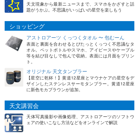
天文現象から最新ニュースまで、スマホをかざすと話
題がうかぶ。不思議がいっぱいの星空を楽しもう
ショッピング
アストロアーツ くっつくタオル 〜 包むーん
表面と裏面を合わせるとぴたっとくっつく不思議なタ
オル。ペットボトルやスマホ、アイピースやケーブル
等を結び目なしで包んで収納。表面には月面をプリン
ト。
オリジナル 天文タンブラー
【星空に乾杯！】黄道12星座とマウナケアの星空をデ
ザインしたステンレスサーモタンブラー。黄道12星座
に新色モカブラウンが追加。
天文講習会
天体写真撮影や画像処理、アストロアーツのソフトウ
ェアの使いこなし方法などをオンラインで解説