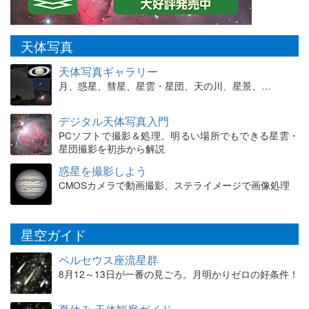
天体写真
天体写真ギャラリー
月、惑星、彗星、星雲・星団、天の川、星景、…
デジタル天体写真入門
PCソフトで撮影＆処理。明るい場所でもできる星雲・
星団撮影を初歩から解説
惑星を撮影しよう
CMOSカメラで動画撮影、ステライメージで画像処理
星空ガイド
ペルセウス座流星群
8月12～13日が一番の見ごろ。月明かりゼロの好条件！