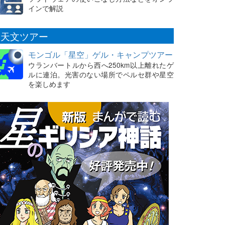
インで解説
天文ツアー
モンゴル「星空」ゲル・キャンプツアー
ウランバートルから西へ250km以上離れたゲ
ルに連泊。光害のない場所でペルセ群や星空
を楽しめます