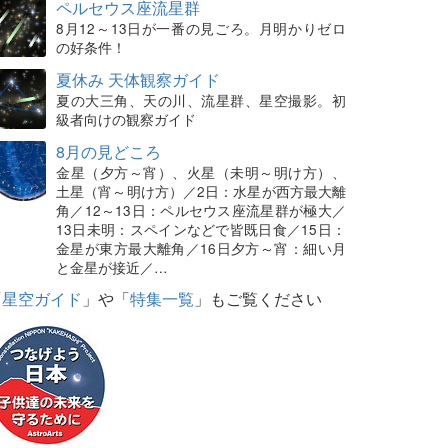
ペルセウス座流星群
8月12～13日が一番の見ごろ。月明かりゼロ
の好条件！
夏休み 天体観察ガイド
夏の大三角、天の川、流星群、星空撮影。初
級者向けの観察ガイド
8月の見どころ
金星（夕方～宵）、火星（未明～明け方）、
土星（宵～明け方）／2日：水星が西方最大離
角／12～13日：ペルセウス座流星群が極大／
13日未明：スペインなどで皆既日食／15日：
金星が東方最大離角／16日夕方～宵：細い月
と金星が接近／…
「
星空ガイド
」や「
特集一覧
」もご覧ください