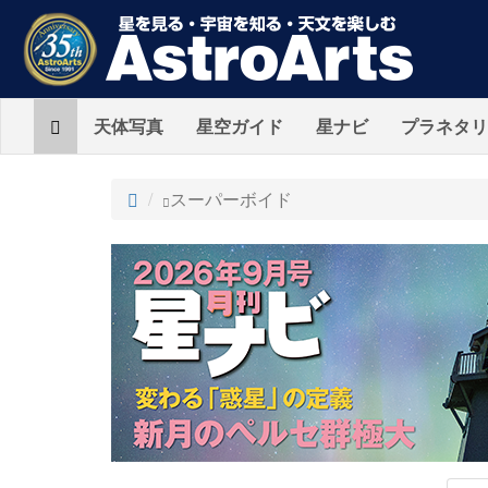
Home
天体写真
星空ガイド
星ナビ
プラネタリ
ト
スーパーボイド
ッ
プ
AstroArts