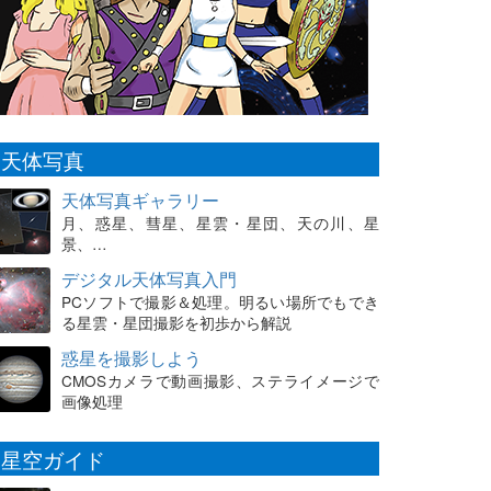
天体写真
天体写真ギャラリー
月、惑星、彗星、星雲・星団、天の川、星
景、…
デジタル天体写真入門
PCソフトで撮影＆処理。明るい場所でもでき
る星雲・星団撮影を初歩から解説
惑星を撮影しよう
CMOSカメラで動画撮影、ステライメージで
画像処理
星空ガイド