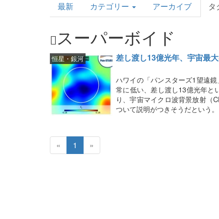
最新
カテゴリー
アーカイブ
タ
Topics
スーパーボイド
差し渡し13億光年、宇宙最
恒星・銀河
ハワイの「パンスターズ1望遠鏡
常に低い、差し渡し13億光年と
り、宇宙マイクロ波背景放射（C
ついて説明がつきそうだという。
«
1
»