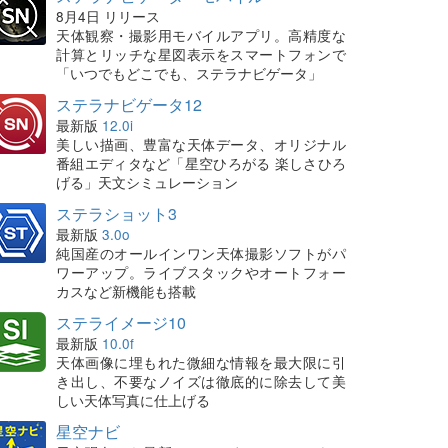
8月4日 リリース
天体観察・撮影用モバイルアプリ。高精度な
計算とリッチな星図表示をスマートフォンで
「いつでもどこでも、ステラナビゲータ」
ステラナビゲータ12
最新版
12.0i
美しい描画、豊富な天体データ、オリジナル
番組エディタなど「星空ひろがる 楽しさひろ
げる」天文シミュレーション
ステラショット3
最新版
3.0o
純国産のオールインワン天体撮影ソフトがパ
ワーアップ。ライブスタックやオートフォー
カスなど新機能も搭載
ステライメージ10
最新版
10.0f
天体画像に埋もれた微細な情報を最大限に引
き出し、不要なノイズは徹底的に除去して美
しい天体写真に仕上げる
星空ナビ