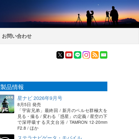
お問い合わせ
製品情報
星ナビ 2026年9月号
8月5日 発売
「宇宙兄弟」最終回 / 新月のペルセ群極大を
見る・撮る / 変わる「惑星」の定義 / 星空の下
で深呼吸する天文台浴 / TAMRON 12-20mm
F2.8 / ほか
ステラナビゲータ・モバイル