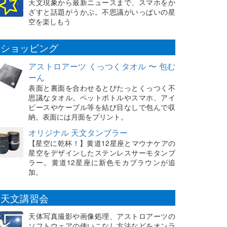
天文現象から最新ニュースまで、スマホをか
ざすと話題がうかぶ。不思議がいっぱいの星
空を楽しもう
ショッピング
アストロアーツ くっつくタオル 〜 包む
ーん
表面と裏面を合わせるとぴたっとくっつく不
思議なタオル。ペットボトルやスマホ、アイ
ピースやケーブル等を結び目なしで包んで収
納。表面には月面をプリント。
オリジナル 天文タンブラー
【星空に乾杯！】黄道12星座とマウナケアの
星空をデザインしたステンレスサーモタンブ
ラー。黄道12星座に新色モカブラウンが追
加。
天文講習会
天体写真撮影や画像処理、アストロアーツの
ソフトウェアの使いこなし方法などをオンラ