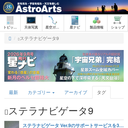
トピックス
天体写真
星空ガイド
星ナビ
製品情報
ショップ
ト
ステラナビゲータ9
ッ
プ
AstroArts
最新
カテゴリー
アーカイブ
タグ
Topics
ステラナビゲータ9
ステラナビゲータ Ver.9のサポートサービスを3月27日に終了