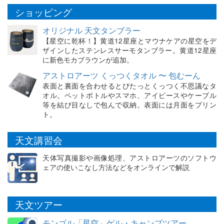
ショッピング
オリジナル 天文タンブラー
【星空に乾杯！】黄道12星座とマウナケアの星空をデ
ザインしたステンレスサーモタンブラー。黄道12星座
に新色モカブラウンが追加。
アストロアーツ くっつくタオル 〜 包むーん
表面と裏面を合わせるとぴたっとくっつく不思議なタ
オル。ペットボトルやスマホ、アイピースやケーブル
等を結び目なしで包んで収納。表面には月面をプリン
ト。
天文講習会
天体写真撮影や画像処理、アストロアーツのソフトウ
ェアの使いこなし方法などをオンラインで解説
天文ツアー
モンゴル「星空」ゲル・キャンプツアー