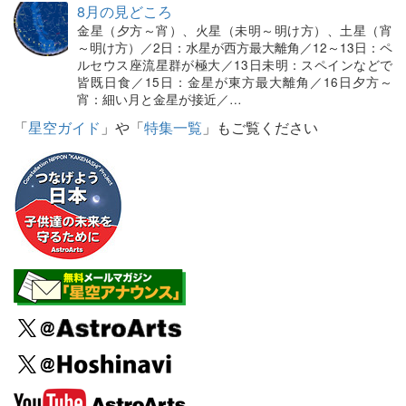
8月の見どころ
金星（夕方～宵）、火星（未明～明け方）、土星（宵
～明け方）／2日：水星が西方最大離角／12～13日：ペ
ルセウス座流星群が極大／13日未明：スペインなどで
皆既日食／15日：金星が東方最大離角／16日夕方～
宵：細い月と金星が接近／…
「
星空ガイド
」や「
特集一覧
」もご覧ください