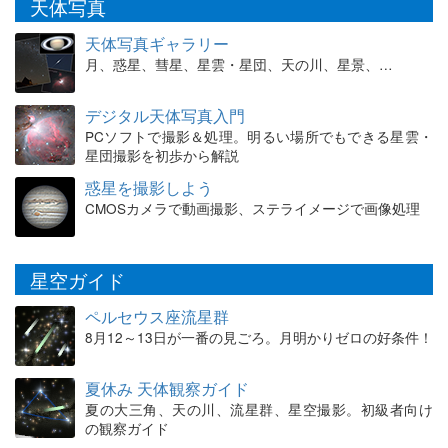
天体写真
天体写真ギャラリー
月、惑星、彗星、星雲・星団、天の川、星景、…
デジタル天体写真入門
PCソフトで撮影＆処理。明るい場所でもできる星雲・
星団撮影を初歩から解説
惑星を撮影しよう
CMOSカメラで動画撮影、ステライメージで画像処理
星空ガイド
ペルセウス座流星群
8月12～13日が一番の見ごろ。月明かりゼロの好条件！
夏休み 天体観察ガイド
夏の大三角、天の川、流星群、星空撮影。初級者向け
の観察ガイド