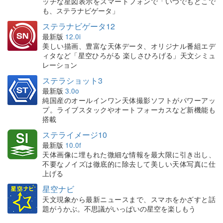
ッチな星図表示をスマートフォンで「いつでもどこで
も、ステラナビゲータ」
ステラナビゲータ12
最新版
12.0i
美しい描画、豊富な天体データ、オリジナル番組エデ
ィタなど「星空ひろがる 楽しさひろげる」天文シミュ
レーション
ステラショット3
最新版
3.0o
純国産のオールインワン天体撮影ソフトがパワーアッ
プ。ライブスタックやオートフォーカスなど新機能も
搭載
ステライメージ10
最新版
10.0f
天体画像に埋もれた微細な情報を最大限に引き出し、
不要なノイズは徹底的に除去して美しい天体写真に仕
上げる
星空ナビ
天文現象から最新ニュースまで、スマホをかざすと話
題がうかぶ。不思議がいっぱいの星空を楽しもう