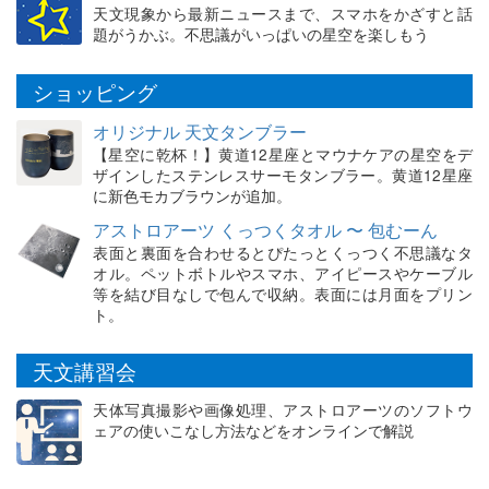
天文現象から最新ニュースまで、スマホをかざすと話
題がうかぶ。不思議がいっぱいの星空を楽しもう
ショッピング
オリジナル 天文タンブラー
【星空に乾杯！】黄道12星座とマウナケアの星空をデ
ザインしたステンレスサーモタンブラー。黄道12星座
に新色モカブラウンが追加。
アストロアーツ くっつくタオル 〜 包むーん
表面と裏面を合わせるとぴたっとくっつく不思議なタ
オル。ペットボトルやスマホ、アイピースやケーブル
等を結び目なしで包んで収納。表面には月面をプリン
ト。
天文講習会
天体写真撮影や画像処理、アストロアーツのソフトウ
ェアの使いこなし方法などをオンラインで解説