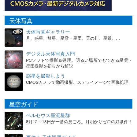
天体写真
天体写真ギャラリー
月、惑星、彗星、星雲・星団、天の川、星景、…
デジタル天体写真入門
PCソフトで撮影＆処理。明るい場所でもできる星雲・
星団撮影を初歩から解説
惑星を撮影しよう
CMOSカメラで動画撮影、ステライメージで画像処理
星空ガイド
ペルセウス座流星群
8月12～13日が一番の見ごろ。月明かりゼロの好条件！