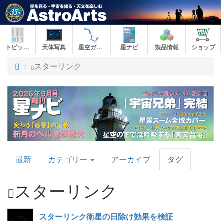
トピックス
天体写真
星空ガイド
星ナビ
製品情報
ショップ
ト
スターリンク
ッ
プ
AstroArts
最新
カテゴリー
アーカイブ
タグ
Topics
スターリンク
スターリンク衛星の日除け効果を検証