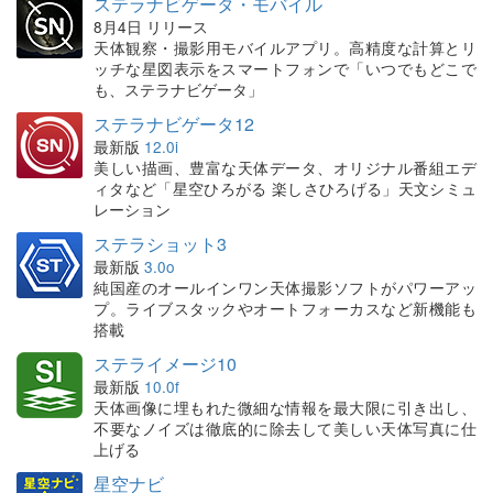
ステラナビゲータ・モバイル
8月4日 リリース
天体観察・撮影用モバイルアプリ。高精度な計算とリ
ッチな星図表示をスマートフォンで「いつでもどこで
も、ステラナビゲータ」
ステラナビゲータ12
最新版
12.0i
美しい描画、豊富な天体データ、オリジナル番組エデ
ィタなど「星空ひろがる 楽しさひろげる」天文シミュ
レーション
ステラショット3
最新版
3.0o
純国産のオールインワン天体撮影ソフトがパワーアッ
プ。ライブスタックやオートフォーカスなど新機能も
搭載
ステライメージ10
最新版
10.0f
天体画像に埋もれた微細な情報を最大限に引き出し、
不要なノイズは徹底的に除去して美しい天体写真に仕
上げる
星空ナビ