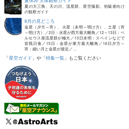
夏休み 天体観察ガイド
夏の大三角、天の川、流星群、星空撮影。初級者向け
の観察ガイド
8月の見どころ
金星（夕方～宵）、火星（未明～明け方）、土星（宵
～明け方）／2日：水星が西方最大離角／12～13日：ペ
ルセウス座流星群が極大／13日未明：スペインなどで
皆既日食／15日：金星が東方最大離角／16日夕方～
宵：細い月と金星が接近／…
「
星空ガイド
」や「
特集一覧
」もご覧ください