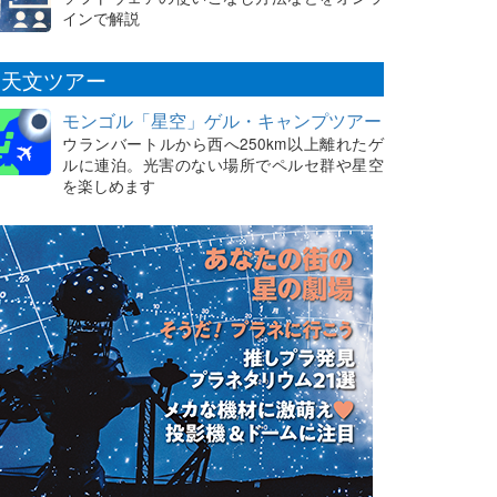
インで解説
天文ツアー
モンゴル「星空」ゲル・キャンプツアー
ウランバートルから西へ250km以上離れたゲ
ルに連泊。光害のない場所でペルセ群や星空
を楽しめます