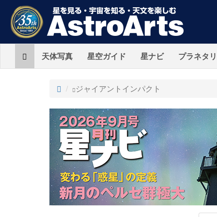
Home
天体写真
星空ガイド
星ナビ
プラネタリ
ト
ジャイアントインパクト
ッ
プ
AstroArts