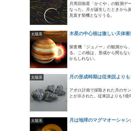
月周回衛星「かぐや」の観測デ
なった。月が誕生したときから
見直す契機となりうる。
木星の中心核は激しい天体衝
太陽系
探査機「ジュノー」の観測から
る。この核は、形成から間もない
かもしれない。
月の形成時期は従来説よりも
太陽系
アポロ計画で採取された月のサン
とが示された。従来説よりも1億
月は地球のマグマオーシャン
太陽系