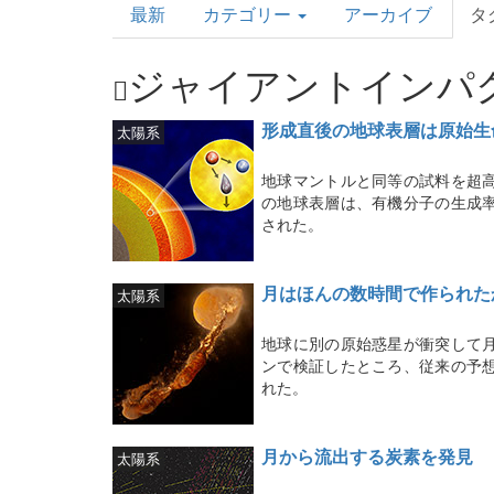
最新
カテゴリー
アーカイブ
タ
Topics
ジャイアントインパ
形成直後の地球表層は原始生
太陽系
地球マントルと同等の試料を超
の地球表層は、有機分子の生成
された。
月はほんの数時間で作られた
太陽系
地球に別の原始惑星が衝突して
ンで検証したところ、従来の予
れた。
月から流出する炭素を発見
太陽系