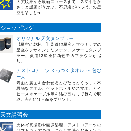
天文現象から最新ニュースまで、スマホをか
ざすと話題がうかぶ。不思議がいっぱいの星
空を楽しもう
ショッピング
オリジナル 天文タンブラー
【星空に乾杯！】黄道12星座とマウナケアの
星空をデザインしたステンレスサーモタンブ
ラー。黄道12星座に新色モカブラウンが追
加。
アストロアーツ くっつくタオル 〜 包む
ーん
表面と裏面を合わせるとぴたっとくっつく不
思議なタオル。ペットボトルやスマホ、アイ
ピースやケーブル等を結び目なしで包んで収
納。表面には月面をプリント。
天文講習会
天体写真撮影や画像処理、アストロアーツの
ソフトウェアの使いこなし方法などをオンラ