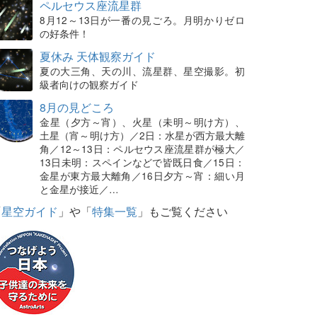
ペルセウス座流星群
8月12～13日が一番の見ごろ。月明かりゼロ
の好条件！
夏休み 天体観察ガイド
夏の大三角、天の川、流星群、星空撮影。初
級者向けの観察ガイド
8月の見どころ
金星（夕方～宵）、火星（未明～明け方）、
土星（宵～明け方）／2日：水星が西方最大離
角／12～13日：ペルセウス座流星群が極大／
13日未明：スペインなどで皆既日食／15日：
金星が東方最大離角／16日夕方～宵：細い月
と金星が接近／…
「
星空ガイド
」や「
特集一覧
」もご覧ください