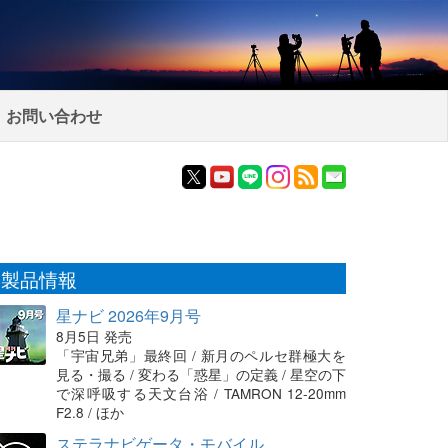
お問い合わせ
製品情報
星ナビ 2026年9月号
8月5日 発売
「宇宙兄弟」最終回 / 新月のペルセ群極大を
見る・撮る / 変わる「惑星」の定義 / 星空の下
で深呼吸する天文台浴 / TAMRON 12-20mm
F2.8 / ほか
ステラナビゲータ・モバイル