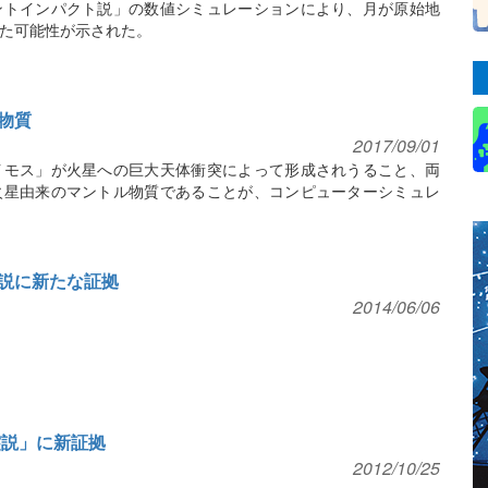
ントインパクト説」の数値シミュレーションにより、月が原始地
た可能性が示された。
物質
2017/09/01
イモス」が火星への巨大天体衝突によって形成されうること、両
火星由来のマントル物質であることが、コンピューターシミュレ
説に新たな証拠
2014/06/06
突説」に新証拠
2012/10/25