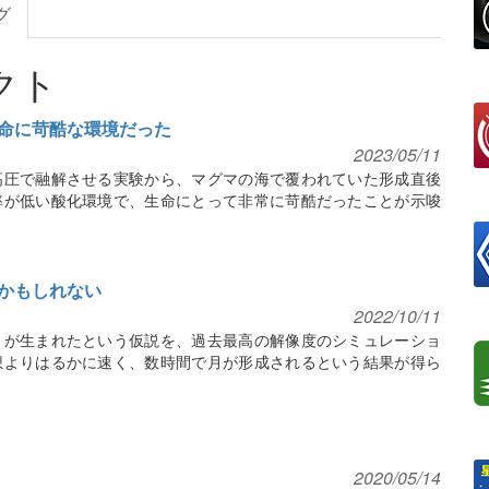
グ
クト
命に苛酷な環境だった
2023/05/11
高圧で融解させる実験から、マグマの海で覆われていた形成直後
率が低い酸化環境で、生命にとって非常に苛酷だったことが示唆
かもしれない
2022/10/11
月が生まれたという仮説を、過去最高の解像度のシミュレーショ
想よりはるかに速く、数時間で月が形成されるという結果が得ら
2020/05/14