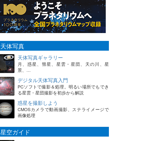
天体写真
天体写真ギャラリー
月、惑星、彗星、星雲・星団、天の川、星
景、…
デジタル天体写真入門
PCソフトで撮影＆処理。明るい場所でもでき
る星雲・星団撮影を初歩から解説
惑星を撮影しよう
CMOSカメラで動画撮影、ステライメージで
画像処理
星空ガイド