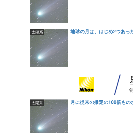
地球の月は、はじめ2つあっ
太陽系
月に従来の推定の100倍も
太陽系