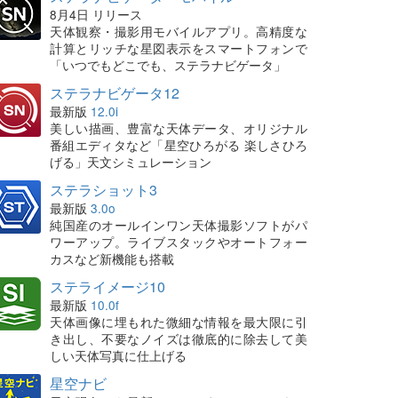
8月4日 リリース
天体観察・撮影用モバイルアプリ。高精度な
計算とリッチな星図表示をスマートフォンで
「いつでもどこでも、ステラナビゲータ」
ステラナビゲータ12
最新版
12.0i
美しい描画、豊富な天体データ、オリジナル
番組エディタなど「星空ひろがる 楽しさひろ
げる」天文シミュレーション
ステラショット3
最新版
3.0o
純国産のオールインワン天体撮影ソフトがパ
ワーアップ。ライブスタックやオートフォー
カスなど新機能も搭載
ステライメージ10
最新版
10.0f
天体画像に埋もれた微細な情報を最大限に引
き出し、不要なノイズは徹底的に除去して美
しい天体写真に仕上げる
星空ナビ