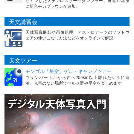
ザインしたステンレスサーモタンブラー。黄道12星座
に新色モカブラウンが追加。
天文講習会
天体写真撮影や画像処理、アストロアーツのソフトウ
ェアの使いこなし方法などをオンラインで解説
天文ツアー
モンゴル「星空」ゲル・キャンプツアー
ウランバートルから西へ250km以上離れたゲルに連
泊。光害のない場所でペルセ群や星空を楽しめます