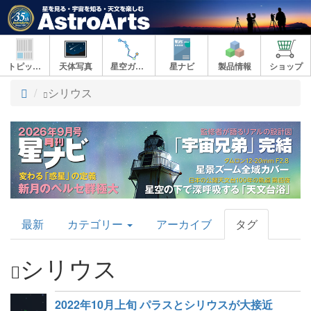
トピックス
天体写真
星空ガイド
星ナビ
製品情報
ショップ
ト
シリウス
ッ
プ
AstroArts
最新
カテゴリー
アーカイブ
タグ
Topics
シリウス
2022年10月上旬 パラスとシリウスが大接近