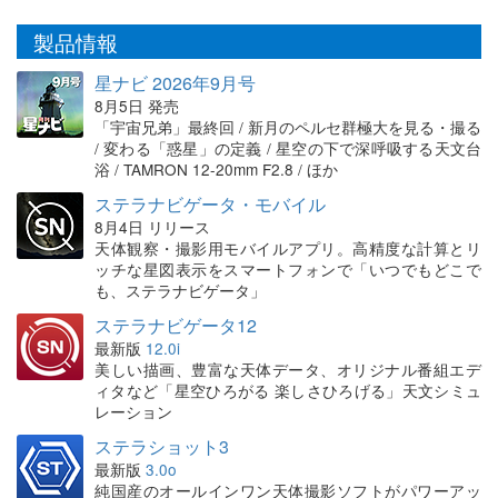
製品情報
星ナビ 2026年9月号
8月5日 発売
「宇宙兄弟」最終回 / 新月のペルセ群極大を見る・撮る
/ 変わる「惑星」の定義 / 星空の下で深呼吸する天文台
浴 / TAMRON 12-20mm F2.8 / ほか
ステラナビゲータ・モバイル
8月4日 リリース
天体観察・撮影用モバイルアプリ。高精度な計算とリ
ッチな星図表示をスマートフォンで「いつでもどこで
も、ステラナビゲータ」
ステラナビゲータ12
最新版
12.0i
美しい描画、豊富な天体データ、オリジナル番組エデ
ィタなど「星空ひろがる 楽しさひろげる」天文シミュ
レーション
ステラショット3
最新版
3.0o
純国産のオールインワン天体撮影ソフトがパワーアッ