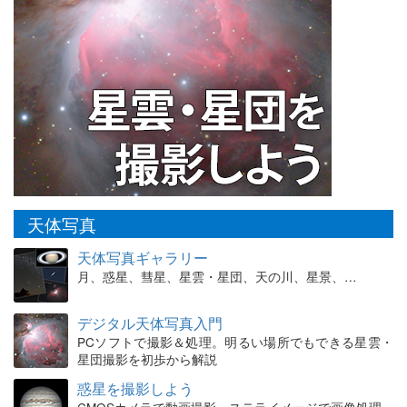
天体写真
天体写真ギャラリー
月、惑星、彗星、星雲・星団、天の川、星景、…
デジタル天体写真入門
PCソフトで撮影＆処理。明るい場所でもできる星雲・
星団撮影を初歩から解説
惑星を撮影しよう