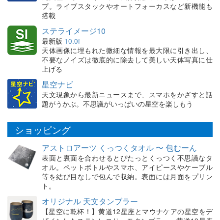
プ。ライブスタックやオートフォーカスなど新機能も
搭載
ステライメージ10
最新版
10.0f
天体画像に埋もれた微細な情報を最大限に引き出し、
不要なノイズは徹底的に除去して美しい天体写真に仕
上げる
星空ナビ
天文現象から最新ニュースまで、スマホをかざすと話
題がうかぶ。不思議がいっぱいの星空を楽しもう
ショッピング
アストロアーツ くっつくタオル 〜 包むーん
表面と裏面を合わせるとぴたっとくっつく不思議なタ
オル。ペットボトルやスマホ、アイピースやケーブル
等を結び目なしで包んで収納。表面には月面をプリン
ト。
オリジナル 天文タンブラー
【星空に乾杯！】黄道12星座とマウナケアの星空をデ