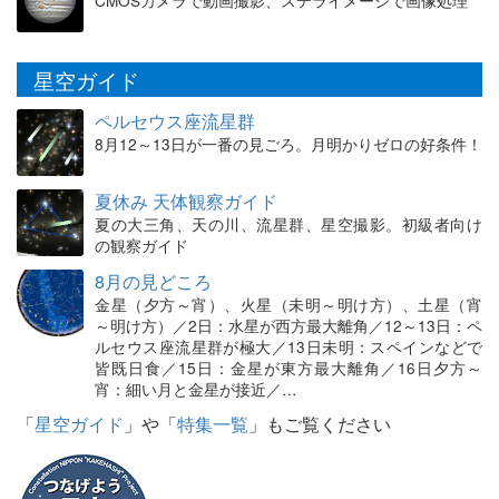
CMOSカメラで動画撮影、ステライメージで画像処理
星空ガイド
ペルセウス座流星群
8月12～13日が一番の見ごろ。月明かりゼロの好条件！
夏休み 天体観察ガイド
夏の大三角、天の川、流星群、星空撮影。初級者向け
の観察ガイド
8月の見どころ
金星（夕方～宵）、火星（未明～明け方）、土星（宵
～明け方）／2日：水星が西方最大離角／12～13日：ペ
ルセウス座流星群が極大／13日未明：スペインなどで
皆既日食／15日：金星が東方最大離角／16日夕方～
宵：細い月と金星が接近／…
「
星空ガイド
」や「
特集一覧
」もご覧ください