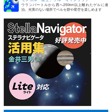
ウランバートルから西へ250km以上離れたゲルに連
泊。光害のない場所でペルセ群や星空を楽しめます