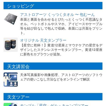
ショッピング
アストロアーツ くっつくタオル 〜 包むーん
表面と裏面を合わせるとぴたっとくっつく不思議なタ
オル。ペットボトルやスマホ、アイピースやケーブル
等を結び目なしで包んで収納。表面には月面をプリン
ト。
オリジナル 天文タンブラー
【星空に乾杯！】黄道12星座とマウナケアの星空をデ
ザインしたステンレスサーモタンブラー。黄道12星座
に新色モカブラウンが追加。
天文講習会
天体写真撮影や画像処理、アストロアーツのソフトウ
ェアの使いこなし方法などをオンラインで解説
天文ツアー
モンゴル「星空」ゲル・キャンプツアー