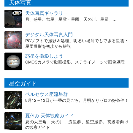
天体写真
天体写真ギャラリー
月、惑星、彗星、星雲・星団、天の川、星景、…
デジタル天体写真入門
PCソフトで撮影＆処理。明るい場所でもできる星雲・
星団撮影を初歩から解説
惑星を撮影しよう
CMOSカメラで動画撮影、ステライメージで画像処理
星空ガイド
ペルセウス座流星群
8月12～13日が一番の見ごろ。月明かりゼロの好条件！
夏休み 天体観察ガイド
夏の大三角、天の川、流星群、星空撮影。初級者向け
の観察ガイド