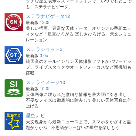
ッチな星図表示をスマートフォンで「いつでもどこで
も、ステラナビゲータ」
ステラナビゲータ12
最新版
12.0i
美しい描画、豊富な天体データ、オリジナル番組エデ
ィタなど「星空ひろがる 楽しさひろげる」天文シミュ
レーション
ステラショット3
最新版
3.0o
純国産のオールインワン天体撮影ソフトがパワーアッ
プ。ライブスタックやオートフォーカスなど新機能も
搭載
ステライメージ10
最新版
10.0f
天体画像に埋もれた微細な情報を最大限に引き出し、
不要なノイズは徹底的に除去して美しい天体写真に仕
上げる
星空ナビ
天文現象から最新ニュースまで、スマホをかざすと話
題がうかぶ。不思議がいっぱいの星空を楽しもう