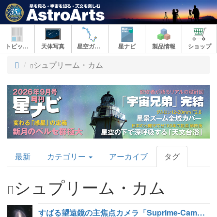
トピックス
天体写真
星空ガイド
星ナビ
製品情報
ショップ
ト
シュプリーム・カム
ッ
プ
AstroArts
最新
カテゴリー
アーカイブ
タグ
Topics
シュプリーム・カム
すばる望遠鏡の主焦点カメラ「Suprime-Cam」がファイナルライト