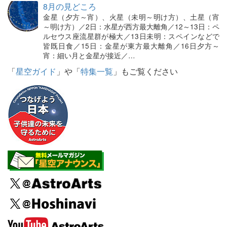
8月の見どころ
金星（夕方～宵）、火星（未明～明け方）、土星（宵
～明け方）／2日：水星が西方最大離角／12～13日：ペ
ルセウス座流星群が極大／13日未明：スペインなどで
皆既日食／15日：金星が東方最大離角／16日夕方～
宵：細い月と金星が接近／…
「
星空ガイド
」や「
特集一覧
」もご覧ください