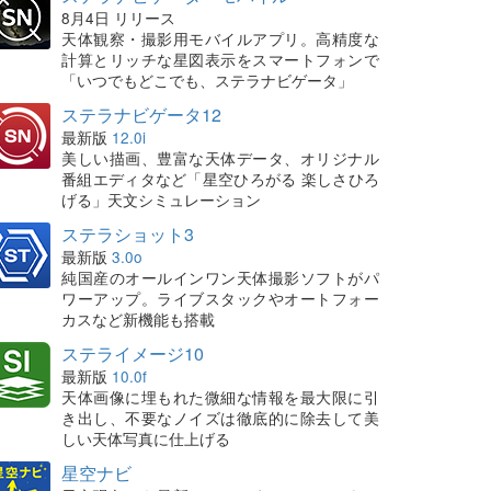
8月4日 リリース
天体観察・撮影用モバイルアプリ。高精度な
計算とリッチな星図表示をスマートフォンで
「いつでもどこでも、ステラナビゲータ」
ステラナビゲータ12
最新版
12.0i
美しい描画、豊富な天体データ、オリジナル
番組エディタなど「星空ひろがる 楽しさひろ
げる」天文シミュレーション
ステラショット3
最新版
3.0o
純国産のオールインワン天体撮影ソフトがパ
ワーアップ。ライブスタックやオートフォー
カスなど新機能も搭載
ステライメージ10
最新版
10.0f
天体画像に埋もれた微細な情報を最大限に引
き出し、不要なノイズは徹底的に除去して美
しい天体写真に仕上げる
星空ナビ