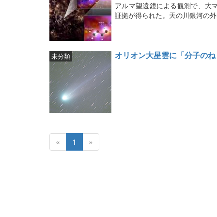
アルマ望遠鏡による観測で、大
証拠が得られた。天の川銀河の外
オリオン大星雲に「分子のね
未分類
«
1
»