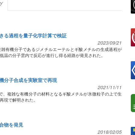
グ
きる過程を量子化学計算で検証
2023/09/21
複雑有機分子であるジメチルエーテルとギ酸メチルの生成過程が
低温の分子雲内で反応が進行し得る経路が発見された。
機分子合成を実験室で再現
2021/11/11
雲で、複雑な有機分子の材料となるギ酸メチルが氷微粒子の上で生
再現で解明された。
合物を発見
2018/02/05