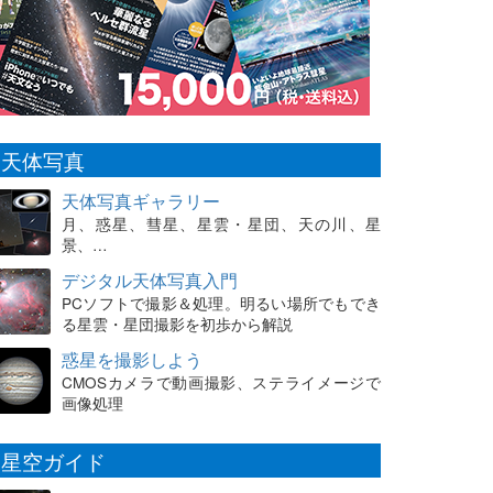
天体写真
天体写真ギャラリー
月、惑星、彗星、星雲・星団、天の川、星
景、…
デジタル天体写真入門
PCソフトで撮影＆処理。明るい場所でもでき
る星雲・星団撮影を初歩から解説
惑星を撮影しよう
CMOSカメラで動画撮影、ステライメージで
画像処理
星空ガイド