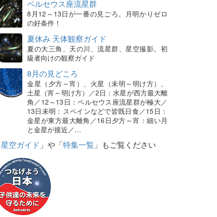
ペルセウス座流星群
8月12～13日が一番の見ごろ。月明かりゼロ
の好条件！
夏休み 天体観察ガイド
夏の大三角、天の川、流星群、星空撮影。初
級者向けの観察ガイド
8月の見どころ
金星（夕方～宵）、火星（未明～明け方）、
土星（宵～明け方）／2日：水星が西方最大離
角／12～13日：ペルセウス座流星群が極大／
13日未明：スペインなどで皆既日食／15日：
金星が東方最大離角／16日夕方～宵：細い月
と金星が接近／…
「
星空ガイド
」や「
特集一覧
」もご覧ください