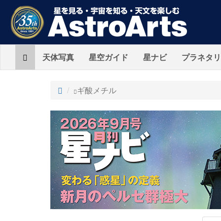
Home
天体写真
星空ガイド
星ナビ
プラネタリ
ト
ギ酸メチル
ッ
プ
AstroArts