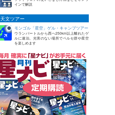
インで解説
天文ツアー
モンゴル「星空」ゲル・キャンプツアー
ウランバートルから西へ250km以上離れたゲ
ルに連泊。光害のない場所でペルセ群や星空
を楽しめます