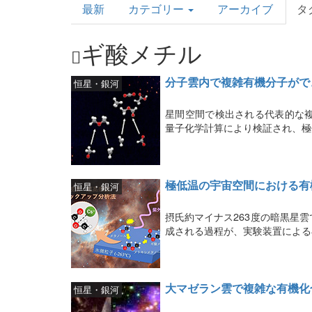
最新
カテゴリー
アーカイブ
タ
Topics
ギ酸メチル
分子雲内で複雑有機分子がで
恒星・銀河
星間空間で検出される代表的な
量子化学計算により検証され、極
極低温の宇宙空間における有
恒星・銀河
摂氏約マイナス263度の暗黒星
成される過程が、実験装置による
大マゼラン雲で複雑な有機化
恒星・銀河