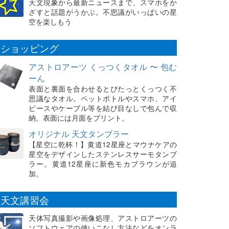
天文現象から最新ニュースまで、スマホをか
ざすと話題がうかぶ。不思議がいっぱいの星
空を楽しもう
ショッピング
アストロアーツ くっつくタオル 〜 包む
ーん
表面と裏面を合わせるとぴたっとくっつく不
思議なタオル。ペットボトルやスマホ、アイ
ピースやケーブル等を結び目なしで包んで収
納。表面には月面をプリント。
オリジナル 天文タンブラー
【星空に乾杯！】黄道12星座とマウナケアの
星空をデザインしたステンレスサーモタンブ
ラー。黄道12星座に新色モカブラウンが追
加。
天文講習会
天体写真撮影や画像処理、アストロアーツの
ソフトウェアの使いこなし方法などをオンラ