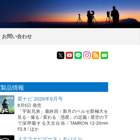
お問い合わせ
製品情報
星ナビ 2026年9月号
8月5日 発売
「宇宙兄弟」最終回 / 新月のペルセ群極大を
見る・撮る / 変わる「惑星」の定義 / 星空の下
で深呼吸する天文台浴 / TAMRON 12-20mm
F2.8 / ほか
ステラナビゲータ・モバイル