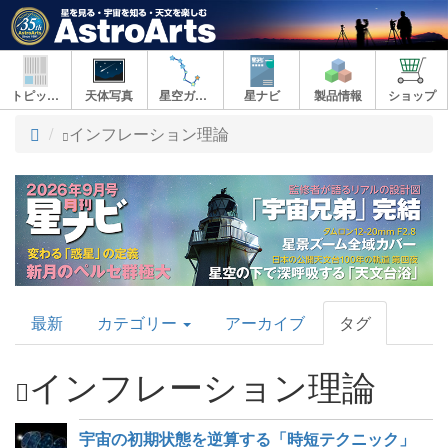
トピックス
天体写真
星空ガイド
星ナビ
製品情報
ショップ
ト
インフレーション理論
ッ
プ
AstroArts
最新
カテゴリー
アーカイブ
タグ
Topics
インフレーション理論
宇宙の初期状態を逆算する「時短テクニック」