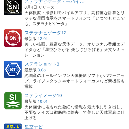
ステラナビゲータ・モバイル
8月4日 リリース
天体観察・撮影用モバイルアプリ。高精度な計算とリ
ッチな星図表示をスマートフォンで「いつでもどこで
も、ステラナビゲータ」
ステラナビゲータ12
最新版
12.0i
美しい描画、豊富な天体データ、オリジナル番組エデ
ィタなど「星空ひろがる 楽しさひろげる」天文シミュ
レーション
ステラショット3
最新版
3.0o
純国産のオールインワン天体撮影ソフトがパワーアッ
プ。ライブスタックやオートフォーカスなど新機能も
搭載
ステライメージ10
最新版
10.0f
天体画像に埋もれた微細な情報を最大限に引き出し、
不要なノイズは徹底的に除去して美しい天体写真に仕
上げる
星空ナビ