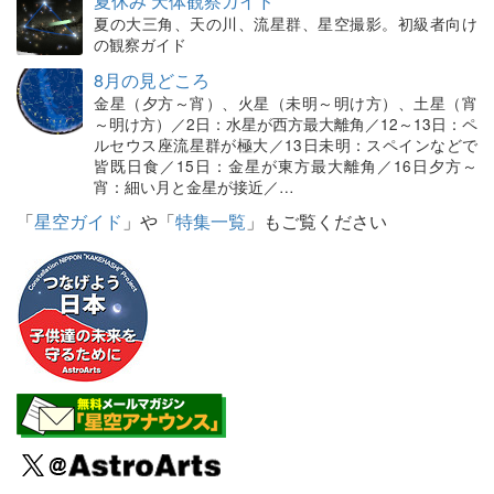
夏休み 天体観察ガイド
夏の大三角、天の川、流星群、星空撮影。初級者向け
の観察ガイド
8月の見どころ
金星（夕方～宵）、火星（未明～明け方）、土星（宵
～明け方）／2日：水星が西方最大離角／12～13日：ペ
ルセウス座流星群が極大／13日未明：スペインなどで
皆既日食／15日：金星が東方最大離角／16日夕方～
宵：細い月と金星が接近／…
「
星空ガイド
」や「
特集一覧
」もご覧ください