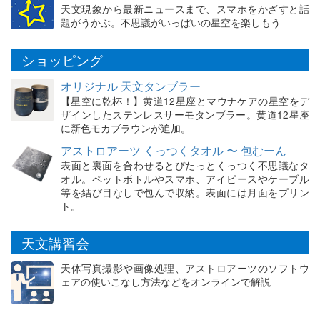
天文現象から最新ニュースまで、スマホをかざすと話
題がうかぶ。不思議がいっぱいの星空を楽しもう
ショッピング
オリジナル 天文タンブラー
【星空に乾杯！】黄道12星座とマウナケアの星空をデ
ザインしたステンレスサーモタンブラー。黄道12星座
に新色モカブラウンが追加。
アストロアーツ くっつくタオル 〜 包むーん
表面と裏面を合わせるとぴたっとくっつく不思議なタ
オル。ペットボトルやスマホ、アイピースやケーブル
等を結び目なしで包んで収納。表面には月面をプリン
ト。
天文講習会
天体写真撮影や画像処理、アストロアーツのソフトウ
ェアの使いこなし方法などをオンラインで解説