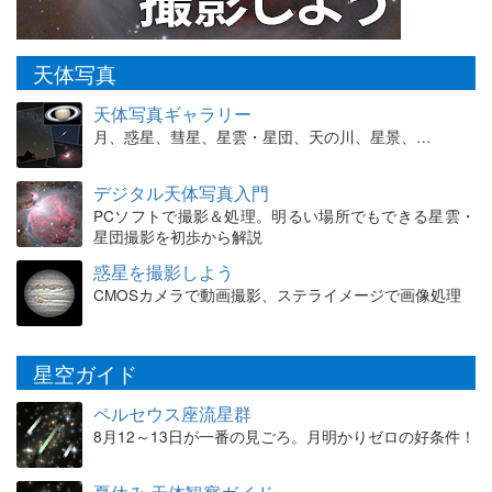
天体写真
天体写真ギャラリー
月、惑星、彗星、星雲・星団、天の川、星景、…
デジタル天体写真入門
PCソフトで撮影＆処理。明るい場所でもできる星雲・
星団撮影を初歩から解説
惑星を撮影しよう
CMOSカメラで動画撮影、ステライメージで画像処理
星空ガイド
ペルセウス座流星群
8月12～13日が一番の見ごろ。月明かりゼロの好条件！