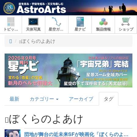
トピックス
天体写真
星空ガイド
星ナビ
製品情報
ショップ
ト
ぼくらのよあけ
ッ
プ
AstroArts
最新
カテゴリー
アーカイブ
タグ
Topics
ぼくらのよあけ
団地が舞台の近未来SFが映画化「ぼくらのよあけ」