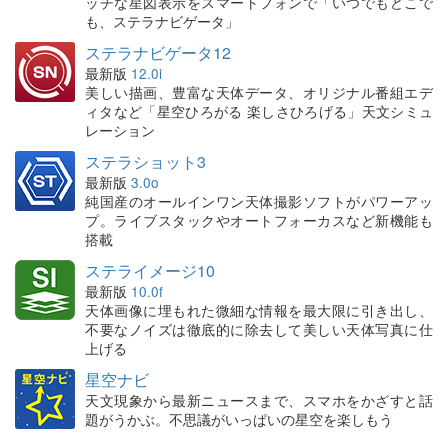
ッチな星図表示をスマートフォンで「いつでもどこで
も、ステラナビゲータ」
ステラナビゲータ12
最新版
12.0i
美しい描画、豊富な天体データ、オリジナル番組エデ
ィタなど「星空ひろがる 楽しさひろげる」天文シミュ
レーション
ステラショット3
最新版
3.0o
純国産のオールインワン天体撮影ソフトがパワーアッ
プ。ライブスタックやオートフォーカスなど新機能も
搭載
ステライメージ10
最新版
10.0f
天体画像に埋もれた微細な情報を最大限に引き出し、
不要なノイズは徹底的に除去して美しい天体写真に仕
上げる
星空ナビ
天文現象から最新ニュースまで、スマホをかざすと話
題がうかぶ。不思議がいっぱいの星空を楽しもう