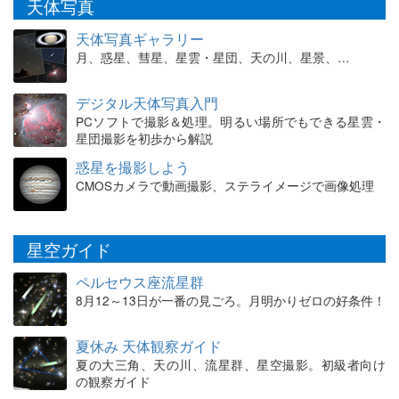
天体写真
天体写真ギャラリー
月、惑星、彗星、星雲・星団、天の川、星景、…
デジタル天体写真入門
PCソフトで撮影＆処理。明るい場所でもできる星雲・
星団撮影を初歩から解説
惑星を撮影しよう
CMOSカメラで動画撮影、ステライメージで画像処理
星空ガイド
ペルセウス座流星群
8月12～13日が一番の見ごろ。月明かりゼロの好条件！
夏休み 天体観察ガイド
夏の大三角、天の川、流星群、星空撮影。初級者向け
の観察ガイド