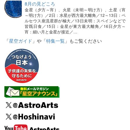
8月の見どころ
金星（夕方～宵）、火星（未明～明け方）、土星（宵
～明け方）／2日：水星が西方最大離角／12～13日：ペ
ルセウス座流星群が極大／13日未明：スペインなどで
皆既日食／15日：金星が東方最大離角／16日夕方～
宵：細い月と金星が接近／…
「
星空ガイド
」や「
特集一覧
」もご覧ください