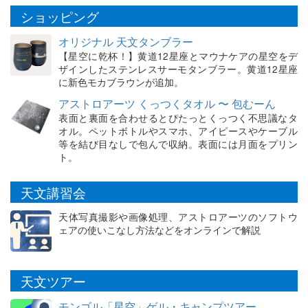
ショッピング
オリジナル 天文タンブラー
【星空に乾杯！】黄道12星座とマウナケアの星空をデ
ザインしたステンレスサーモタンブラー。黄道12星座
に新色モカブラウンが追加。
アストロアーツ くっつくタオル 〜 包むーん
表面と裏面を合わせるとぴたっとくっつく不思議なタ
オル。ペットボトルやスマホ、アイピースやケーブル
等を結び目なしで包んで収納。表面には月面をプリン
ト。
天文講習会
天体写真撮影や画像処理、アストロアーツのソフトウ
ェアの使いこなし方法などをオンラインで解説
天文ツアー
モンゴル「星空」ゲル・キャンプツアー