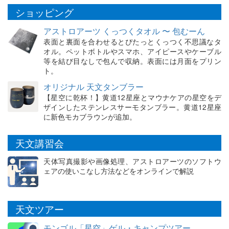
ショッピング
アストロアーツ くっつくタオル 〜 包むーん
表面と裏面を合わせるとぴたっとくっつく不思議なタ
オル。ペットボトルやスマホ、アイピースやケーブル
等を結び目なしで包んで収納。表面には月面をプリン
ト。
オリジナル 天文タンブラー
【星空に乾杯！】黄道12星座とマウナケアの星空をデ
ザインしたステンレスサーモタンブラー。黄道12星座
に新色モカブラウンが追加。
天文講習会
天体写真撮影や画像処理、アストロアーツのソフトウ
ェアの使いこなし方法などをオンラインで解説
天文ツアー
モンゴル「星空」ゲル・キャンプツアー