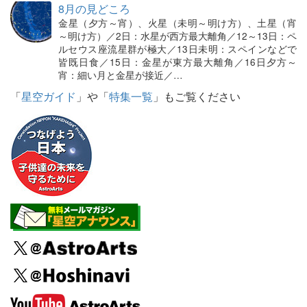
8月の見どころ
金星（夕方～宵）、火星（未明～明け方）、土星（宵
～明け方）／2日：水星が西方最大離角／12～13日：ペ
ルセウス座流星群が極大／13日未明：スペインなどで
皆既日食／15日：金星が東方最大離角／16日夕方～
宵：細い月と金星が接近／…
「
星空ガイド
」や「
特集一覧
」もご覧ください