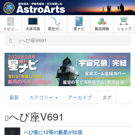
トピックス
天体写真
星空ガイド
星ナビ
製品情報
ショップ
ト
へび座V691
ッ
プ
AstroArts
最新
カテゴリー
アーカイブ
タグ
Topics
へび座V691
へび座に12等の新星が出現