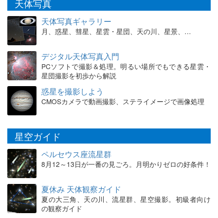
天体写真
天体写真ギャラリー
月、惑星、彗星、星雲・星団、天の川、星景、…
デジタル天体写真入門
PCソフトで撮影＆処理。明るい場所でもできる星雲・
星団撮影を初歩から解説
惑星を撮影しよう
CMOSカメラで動画撮影、ステライメージで画像処理
星空ガイド
ペルセウス座流星群
8月12～13日が一番の見ごろ。月明かりゼロの好条件！
夏休み 天体観察ガイド
夏の大三角、天の川、流星群、星空撮影。初級者向け
の観察ガイド