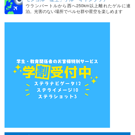
ウランバートルから西へ250km以上離れたゲルに連
泊。光害のない場所でペルセ群や星空を楽しめます