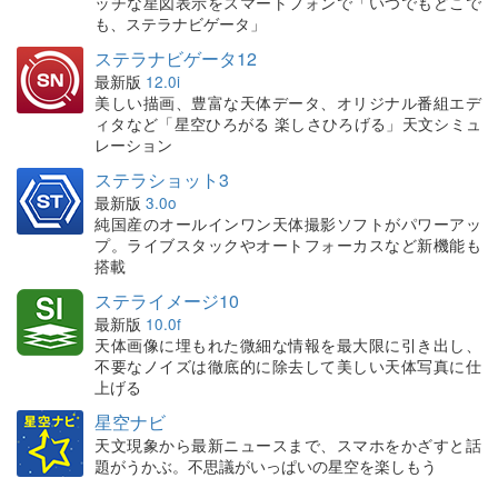
ッチな星図表示をスマートフォンで「いつでもどこで
も、ステラナビゲータ」
ステラナビゲータ12
最新版
12.0i
美しい描画、豊富な天体データ、オリジナル番組エデ
ィタなど「星空ひろがる 楽しさひろげる」天文シミュ
レーション
ステラショット3
最新版
3.0o
純国産のオールインワン天体撮影ソフトがパワーアッ
プ。ライブスタックやオートフォーカスなど新機能も
搭載
ステライメージ10
最新版
10.0f
天体画像に埋もれた微細な情報を最大限に引き出し、
不要なノイズは徹底的に除去して美しい天体写真に仕
上げる
星空ナビ
天文現象から最新ニュースまで、スマホをかざすと話
題がうかぶ。不思議がいっぱいの星空を楽しもう