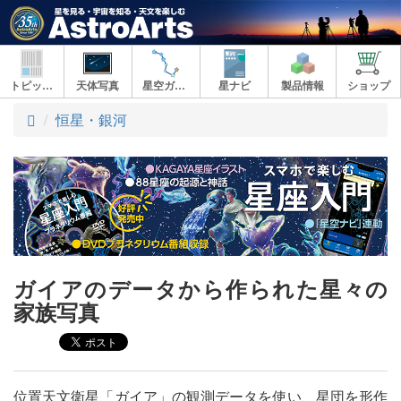
トピックス
天体写真
星空ガイド
星ナビ
製品情報
ショップ
ト
恒星・銀河
ッ
プ
ガイアのデータから作られた星々の
家族写真
位置天文衛星「ガイア」の観測データを使い、星団を形作