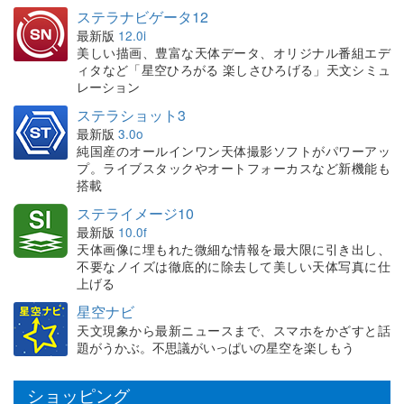
ステラナビゲータ12
最新版
12.0i
美しい描画、豊富な天体データ、オリジナル番組エデ
ィタなど「星空ひろがる 楽しさひろげる」天文シミュ
レーション
ステラショット3
最新版
3.0o
純国産のオールインワン天体撮影ソフトがパワーアッ
プ。ライブスタックやオートフォーカスなど新機能も
搭載
ステライメージ10
最新版
10.0f
天体画像に埋もれた微細な情報を最大限に引き出し、
不要なノイズは徹底的に除去して美しい天体写真に仕
上げる
星空ナビ
天文現象から最新ニュースまで、スマホをかざすと話
題がうかぶ。不思議がいっぱいの星空を楽しもう
ショッピング