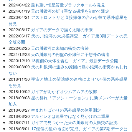
2024/04/22
最も重い恒星質量ブラックホールを発見
2024/01/19
天の川銀河の折り重なる磁場を初めて測定
2023/04/21
アストロメトリと直接撮像の合わせ技で系外惑星を
発見
2022/08/17
ガイアのデータで描く太陽の未来
2022/06/17
天の川銀河の大規模調査、ガイア第3期データの完
全版公開
2022/02/25
天の川銀河に未知の衝突の痕跡
2021/12/23
天の川銀河の円盤の外縁部に予想外の構造
2020/12/10
18億個の天体を含む「ガイア」最新データ公開
2020/03/09
天の川銀河の歪みの原因は矮小銀河の衝突かもしれ
ない
2018/11/30
宇宙と地上の望遠鏡の連携により104個の系外惑星
を発見
2018/10/02
ガイアが明かすオウムアムアの故郷
2018/09/03
星の群れ「アソシエーション」に新メンバーが大量
加入
2018/08/27
生まれたばかりの系外惑星の体重測定
2018/08/20
アルビレオは連星ではなく見かけの二重星
2018/07/11
ガイアで見つかった天の川銀河の大衝突の証拠
2018/05/01
17億個の星の地図が完成、ガイアの第2期データ公