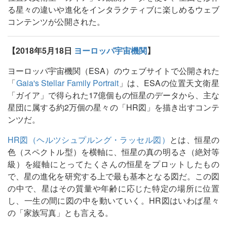
る星々の違いや進化をインタラクティブに楽しめるウェブ
コンテンツが公開された。
【2018年5月18日
ヨーロッパ宇宙機関
】
ヨーロッパ宇宙機関（ESA）のウェブサイトで公開された
「
Gaia's Stellar Family Portrait
」は、ESAの位置天文衛星
「ガイア」で得られた17億個もの恒星のデータから、主な
星団に属する約2万個の星々の「HR図」を描き出すコンテ
ンツだ。
HR図（ヘルツシュプルング・ラッセル図）
とは、恒星の
色（スペクトル型）を横軸に、恒星の真の明るさ（絶対等
級）を縦軸にとってたくさんの恒星をプロットしたもの
で、星の進化を研究する上で最も基本となる図だ。この図
の中で、星はその質量や年齢に応じた特定の場所に位置
し、一生の間に図の中を動いていく。HR図はいわば星々
の「家族写真」とも言える。