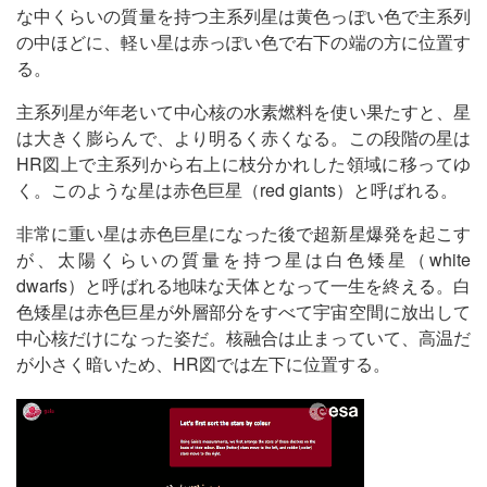
な中くらいの質量を持つ主系列星は黄色っぽい色で主系列
の中ほどに、軽い星は赤っぽい色で右下の端の方に位置す
る。
主系列星が年老いて中心核の水素燃料を使い果たすと、星
は大きく膨らんで、より明るく赤くなる。この段階の星は
HR図上で主系列から右上に枝分かれした領域に移ってゆ
く。このような星は赤色巨星（red giants）と呼ばれる。
非常に重い星は赤色巨星になった後で超新星爆発を起こす
が、太陽くらいの質量を持つ星は白色矮星（white
dwarfs）と呼ばれる地味な天体となって一生を終える。白
色矮星は赤色巨星が外層部分をすべて宇宙空間に放出して
中心核だけになった姿だ。核融合は止まっていて、高温だ
が小さく暗いため、HR図では左下に位置する。