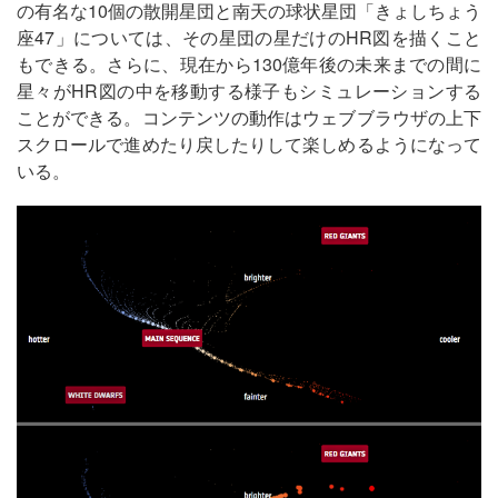
の有名な10個の散開星団と南天の球状星団「きょしちょう
座47」については、その星団の星だけのHR図を描くこと
もできる。さらに、現在から130億年後の未来までの間に
星々がHR図の中を移動する様子もシミュレーションする
ことができる。コンテンツの動作はウェブブラウザの上下
スクロールで進めたり戻したりして楽しめるようになって
いる。