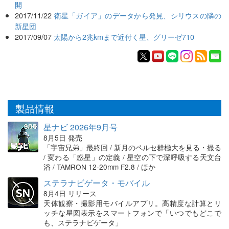
開
2017/11/22
衛星「ガイア」のデータから発見、シリウスの隣の
新星団
2017/09/07
太陽から2兆kmまで近付く星、グリーゼ710
製品情報
星ナビ 2026年9月号
8月5日 発売
「宇宙兄弟」最終回 / 新月のペルセ群極大を見る・撮る
/ 変わる「惑星」の定義 / 星空の下で深呼吸する天文台
浴 / TAMRON 12-20mm F2.8 / ほか
ステラナビゲータ・モバイル
8月4日 リリース
天体観察・撮影用モバイルアプリ。高精度な計算とリ
ッチな星図表示をスマートフォンで「いつでもどこで
も、ステラナビゲータ」