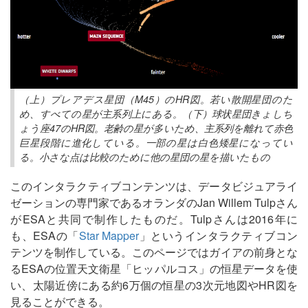
（上）プレアデス星団（M45）のHR図。若い散開星団のた
め、すべての星が主系列上にある。（下）球状星団きょしち
ょう座47のHR図。老齢の星が多いため、主系列を離れて赤色
巨星段階に進化している。一部の星は白色矮星になってい
る。小さな点は比較のために他の星団の星を描いたもの
このインタラクティブコンテンツは、データビジュアライ
ゼーションの専門家であるオランダのJan Willem Tulpさん
がESAと共同で制作したものだ。Tulpさんは2016年に
も、ESAの「
Star Mapper
」というインタラクティブコン
テンツを制作している。このページではガイアの前身とな
るESAの位置天文衛星「ヒッパルコス」の恒星データを使
い、太陽近傍にある約6万個の恒星の3次元地図やHR図を
見ることができる。