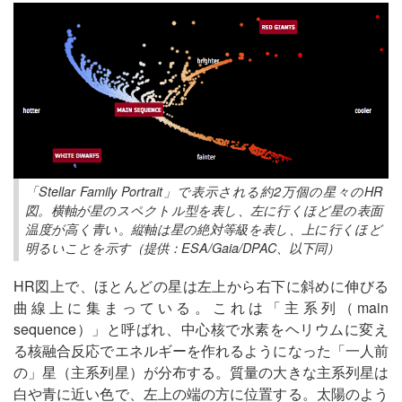
「Stellar Family Portrait」で表示される約2万個の星々のHR
図。横軸が星のスペクトル型を表し、左に行くほど星の表面
温度が高く青い。縦軸は星の絶対等級を表し、上に行くほど
明るいことを示す（提供：ESA/Gaia/DPAC、以下同）
HR図上で、ほとんどの星は左上から右下に斜めに伸びる
曲線上に集まっている。これは「主系列（main
sequence）」と呼ばれ、中心核で水素をヘリウムに変え
る核融合反応でエネルギーを作れるようになった「一人前
の」星（主系列星）が分布する。質量の大きな主系列星は
白や青に近い色で、左上の端の方に位置する。太陽のよう