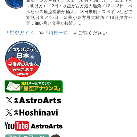
～明け方）／2日：水星が西方最大離角／12～13日：ペ
ルセウス座流星群が極大／13日未明：スペインなどで
皆既日食／15日：金星が東方最大離角／16日夕方～
宵：細い月と金星が接近／…
「
星空ガイド
」や「
特集一覧
」もご覧ください