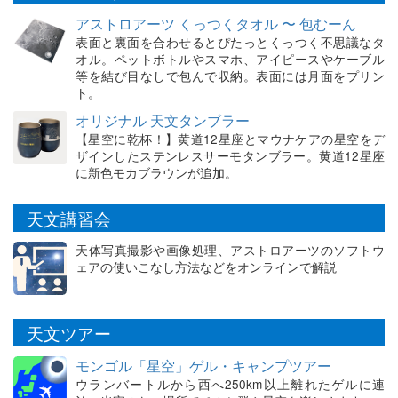
アストロアーツ くっつくタオル 〜 包むーん
表面と裏面を合わせるとぴたっとくっつく不思議なタ
オル。ペットボトルやスマホ、アイピースやケーブル
等を結び目なしで包んで収納。表面には月面をプリン
ト。
オリジナル 天文タンブラー
【星空に乾杯！】黄道12星座とマウナケアの星空をデ
ザインしたステンレスサーモタンブラー。黄道12星座
に新色モカブラウンが追加。
天文講習会
天体写真撮影や画像処理、アストロアーツのソフトウ
ェアの使いこなし方法などをオンラインで解説
天文ツアー
モンゴル「星空」ゲル・キャンプツアー
ウランバートルから西へ250km以上離れたゲルに連