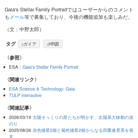
Gaia's Stellar Family Portraitではユーザーからのコメント
も
メール
等で募集しており、今後の機能追加も楽しみだ。
（文：中野太郎）
タグ
ガイア
HR図
〈参照〉
ESA：
Gaia's Stellar Family Portrait
〈関連リンク〉
ESA Science & Technology: Gaia
TULP interactive
関連記事
2026/03/19
太陽そっくりの星たちが明かす、太陽系大移動の道
のり
2025/08/26
赤色矮星2個と褐色矮星2個からなる四重連星系を発
見