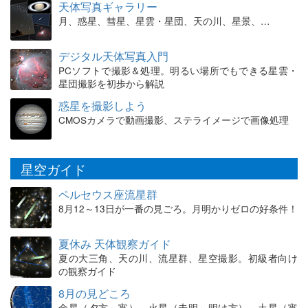
天体写真ギャラリー
月、惑星、彗星、星雲・星団、天の川、星景、…
デジタル天体写真入門
PCソフトで撮影＆処理。明るい場所でもできる星雲・
星団撮影を初歩から解説
惑星を撮影しよう
CMOSカメラで動画撮影、ステライメージで画像処理
星空ガイド
ペルセウス座流星群
8月12～13日が一番の見ごろ。月明かりゼロの好条件！
夏休み 天体観察ガイド
夏の大三角、天の川、流星群、星空撮影。初級者向け
の観察ガイド
8月の見どころ
金星（夕方～宵）、火星（未明～明け方）、土星（宵