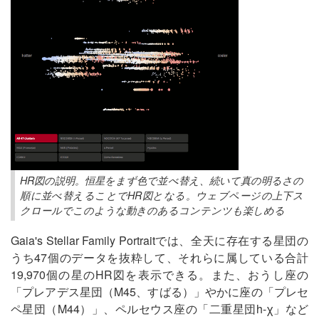
HR図の説明。恒星をまず色で並べ替え、続いて真の明るさの
順に並べ替えることでHR図となる。ウェブページの上下ス
クロールでこのような動きのあるコンテンツも楽しめる
Gaia's Stellar Family Portraitでは、全天に存在する星団の
うち47個のデータを抜粋して、それらに属している合計
19,970個の星のHR図を表示できる。また、おうし座の
「プレアデス星団（M45、すばる）」やかに座の「プレセ
ペ星団（M44）」、ペルセウス座の「二重星団h-χ」など