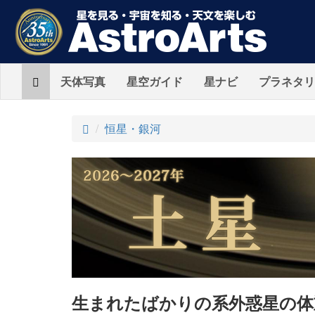
Home
天体写真
星空ガイド
星ナビ
プラネタリ
ト
恒星・銀河
ッ
プ
生まれたばかりの系外惑星の体