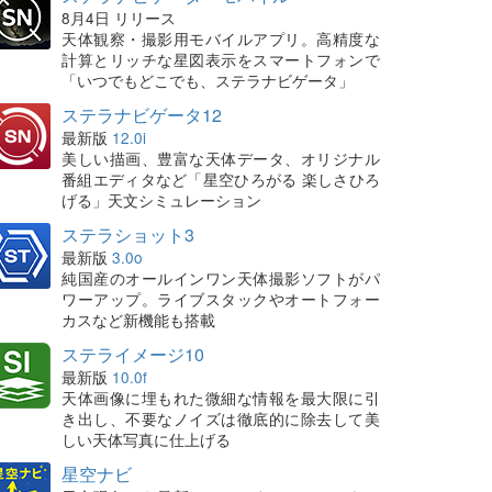
8月4日 リリース
天体観察・撮影用モバイルアプリ。高精度な
計算とリッチな星図表示をスマートフォンで
「いつでもどこでも、ステラナビゲータ」
ステラナビゲータ12
最新版
12.0i
美しい描画、豊富な天体データ、オリジナル
番組エディタなど「星空ひろがる 楽しさひろ
げる」天文シミュレーション
ステラショット3
最新版
3.0o
純国産のオールインワン天体撮影ソフトがパ
ワーアップ。ライブスタックやオートフォー
カスなど新機能も搭載
ステライメージ10
最新版
10.0f
天体画像に埋もれた微細な情報を最大限に引
き出し、不要なノイズは徹底的に除去して美
しい天体写真に仕上げる
星空ナビ