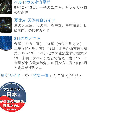
ペルセウス座流星群
8月12～13日が一番の見ごろ。月明かりゼロ
の好条件！
夏休み 天体観察ガイド
夏の大三角、天の川、流星群、星空撮影。初
級者向けの観察ガイド
8月の見どころ
金星（夕方～宵）、火星（未明～明け方）、
土星（宵～明け方）／2日：水星が西方最大離
角／12～13日：ペルセウス座流星群が極大／
13日未明：スペインなどで皆既日食／15日：
金星が東方最大離角／16日夕方～宵：細い月
と金星が接近／…
「
星空ガイド
」や「
特集一覧
」もご覧ください