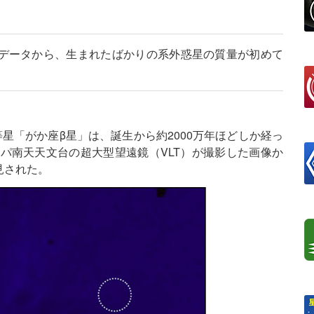
データから、生まれたばかりの系外惑星の質量が初めて
星「がか座β星」は、誕生から約2000万年ほどしか経っ
ッパ南天天文台の超大型望遠鏡（VLT）が撮影した画像か
見された。