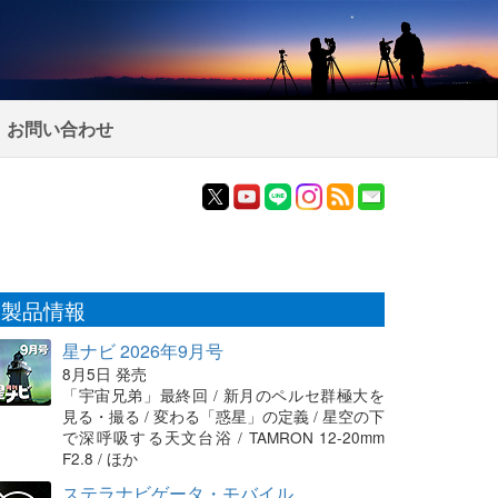
お問い合わせ
製品情報
星ナビ 2026年9月号
8月5日 発売
「宇宙兄弟」最終回 / 新月のペルセ群極大を
見る・撮る / 変わる「惑星」の定義 / 星空の下
で深呼吸する天文台浴 / TAMRON 12-20mm
F2.8 / ほか
ステラナビゲータ・モバイル