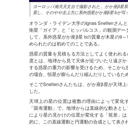
ヨーロッパ南天天文台で撮影された、がか座β星系
置し、そのやや左上方に系外惑星がか座β星 bが写っている（提
オランダ・ライデン大学のIgnas Snellenさん
衛星「ガイア」と「ヒッパルコス」の観測デー
して、系外惑星がか座β星 bの質量が木星の9
められたのは初めてのことである。
惑星の質量を見積もる方法としてよく使われる
度とは、地球から見て天体が近づいたり遠ざか
する惑星の重力の影響を受けるため、そこから
の場合、恒星が膨らんだり縮んだりしているた
そこでSnellenさんたちは、がか座β星が天
した。
天球上の星の位置は複数の理由によって変化
「固有運動」で、地球からは直線的な動きとし
により星の見かけの位置が変化する「視差」は
的に、この直線運動と円運動の合成として表さ