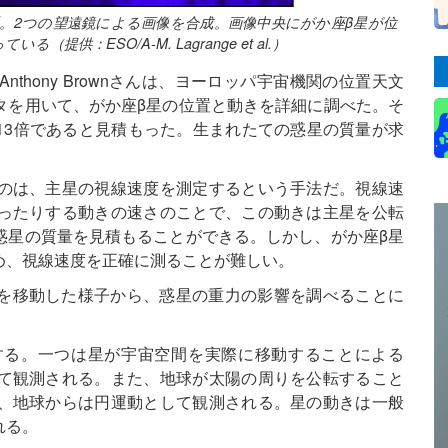
。2つの望遠鏡による画像を合成。画像中央にがか座β星が位
供：ESO/A-M. Lagrange et al.）
とAnthony Brownさんは、ヨーロッパ宇宙機関の位置天文
タを用いて、がか座β星の位置と動きを詳細に調べた。そ
～13倍であると見積もった。生まれたての惑星の質量が求
のは、主星の視線速度を測定するという手法だ。視線速
ったりする動きの速さのことで、この動きは主星を公転
惑星の質量を見積もることができる。しかし、がか座β星
め、視線速度を正確に測ることが難しい。
球上を移動した様子から、惑星の重力の影響を調べることに
する。一つは星が宇宙空間を実際に移動することによる
て観測される。また、地球が太陽の周りを公転すること
、地球からは円運動として観測される。星の動きは一般
れる。