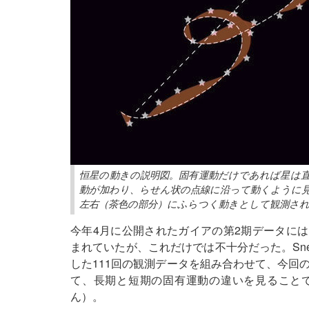
恒星の動きの説明図。固有運動だけであれば星は
動が加わり、らせん状の点線に沿って動くように
左右（茶色の部分）にふらつく動きとして観測され
今年4月に公開されたガイアの第2期データには
まれていたが、これだけでは不十分だった。Sne
した111回の観測データを組み合わせて、今回
て、長期と短期の固有運動の違いを見ることで
ん）。