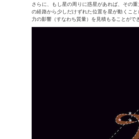
さらに、もし星の周りに惑星があれば、その重
の経路から少しだけずれた位置を星が動くこと
力の影響（すなわち質量）を見積もることがで