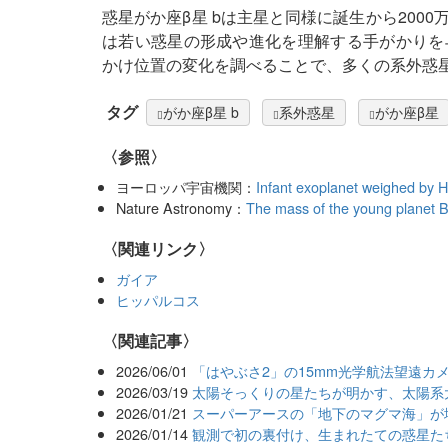
惑星がか座β星 bは主星と同様に誕生から200
は若い惑星の形成や進化を理解する手がかりを
かけ位置の変化を調べることで、多くの系外惑
タグ
がか座β星 b
系外惑星
がか座β星
〈参照〉
ヨーロッパ宇宙機関：
Infant exoplanet weighed by 
Nature Astronomy：
The mass of the young planet Bet
〈関連リンク〉
ガイア
ヒッパルコス
関連記事
2026/06/01
「はやぶさ2」の15mm光学航法望遠カ
2026/03/19
太陽そっくりの星たちが明かす、太陽系
2026/01/21
スーパーアースの「地下のマグマ海」が
2026/01/14
観測で初の裏付け、生まれたての惑星た