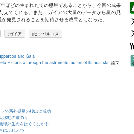
0万年ほどの生まれたての惑星であることから、今回の成果
与えてくれる。また、ガイアの大量のデータから星の見
星が発見されることを期待させる成果ともなった。
ガイア
ヒッパルコス
Hipparcos and Gaia
a Pictoris b through the astrmetric motion of its host star
論文
メラで系外惑星の検出に成功
大移動の道のり
地球外生命をはぐくむかも
ちはふわふわ