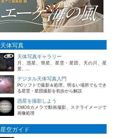
天体写真
天体写真ギャラリー
月、惑星、彗星、星雲・星団、天の川、星
景、…
デジタル天体写真入門
PCソフトで撮影＆処理。明るい場所でもでき
る星雲・星団撮影を初歩から解説
惑星を撮影しよう
CMOSカメラで動画撮影、ステライメージで
画像処理
星空ガイド