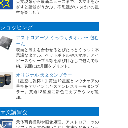
天文現象から最新ニュースまで、スマホをか
ざすと話題がうかぶ。不思議がいっぱいの星
空を楽しもう
ショッピング
アストロアーツ くっつくタオル 〜 包む
ーん
表面と裏面を合わせるとぴたっとくっつく不
思議なタオル。ペットボトルやスマホ、アイ
ピースやケーブル等を結び目なしで包んで収
納。表面には月面をプリント。
オリジナル 天文タンブラー
【星空に乾杯！】黄道12星座とマウナケアの
星空をデザインしたステンレスサーモタンブ
ラー。黄道12星座に新色モカブラウンが追
加。
天文講習会
天体写真撮影や画像処理、アストロアーツの
ソフトウェアの使いこなし方法などをオンラ