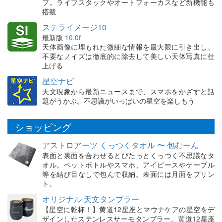
プ。ライブスタックやオートフォーカスなど新機能も
搭載
ステライメージ10
最新版
10.0f
天体画像に埋もれた微細な情報を最大限に引き出し、
不要なノイズは徹底的に除去して美しい天体写真に仕
上げる
星空ナビ
天文現象から最新ニュースまで、スマホをかざすと話
題がうかぶ。不思議がいっぱいの星空を楽しもう
ショッピング
アストロアーツ くっつくタオル 〜 包むーん
表面と裏面を合わせるとぴたっとくっつく不思議なタ
オル。ペットボトルやスマホ、アイピースやケーブル
等を結び目なしで包んで収納。表面には月面をプリン
ト。
オリジナル 天文タンブラー
【星空に乾杯！】黄道12星座とマウナケアの星空をデ
ザインしたステンレスサーモタンブラー。黄道12星座