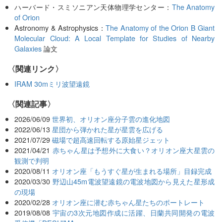
ハーバード・スミソニアン天体物理学センター：
The Anatomy
of Orion
Astronomy & Astrophysics：
The Anatomy of the Orion B Giant
Molecular Cloud: A Local Template for Studies of Nearby
Galaxies
論文
〈関連リンク〉
IRAM 30mミリ波望遠鏡
関連記事
2026/06/09
世界初、オリオン座分子雲の進化地図
2022/06/13
星団から弾かれた星が星雲を広げる
2021/07/29
磁場で超高速回転する原始星ジェット
2021/04/21
赤ちゃん星は予想外に大食い？オリオン座大星雲の
観測で判明
2020/08/11
オリオン座「もうすぐ星が生まれる場所」目録完成
2020/03/30
野辺山45m電波望遠鏡の電波地図から見えた星形成
の現場
2020/02/28
オリオン座に潜む赤ちゃん星たちのポートレート
2019/08/08
宇宙の3次元地図作成に活躍、日蘭共同開発の電波