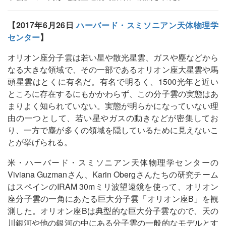
【2017年6月26日
ハーバード・スミソニアン天体物理学
センター
】
オリオン座分子雲は若い星や散光星雲、ガスや塵などから
なる大きな領域で、その一部であるオリオン座大星雲や馬
頭星雲はとくに有名だ。有名で明るく、1500光年と近い
ところに存在するにもかかわらず、この分子雲の実態はあ
まりよく知られていない。実態が明らかになっていない理
由の一つとして、若い星やガスの動きなどが密集してお
り、一方で塵が多くの領域を隠しているために見えないこ
とが挙げられる。
米・ハーバード・スミソニアン天体物理学センターの
Viviana Guzmanさん、Karin Obergさんたちの研究チーム
はスペインのIRAM 30mミリ波望遠鏡を使って、オリオン
座分子雲の一角にあたる巨大分子雲「オリオン座B」を観
測した。オリオン座Bは典型的な巨大分子雲なので、天の
川銀河や他の銀河の中にある分子雲の一般的なモデルとす