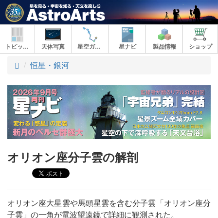
トピックス
天体写真
星空ガイド
星ナビ
製品情報
ショップ
ト
恒星・銀河
ッ
プ
オリオン座分子雲の解剖
オリオン座大星雲や馬頭星雲を含む分子雲「オリオン座分
子雲」の一角が電波望遠鏡で詳細に観測された。