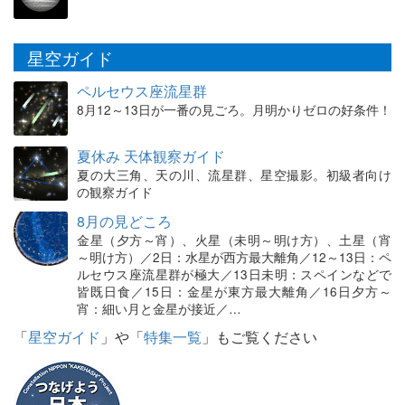
星空ガイド
ペルセウス座流星群
8月12～13日が一番の見ごろ。月明かりゼロの好条件！
夏休み 天体観察ガイド
夏の大三角、天の川、流星群、星空撮影。初級者向け
の観察ガイド
8月の見どころ
金星（夕方～宵）、火星（未明～明け方）、土星（宵
～明け方）／2日：水星が西方最大離角／12～13日：ペ
ルセウス座流星群が極大／13日未明：スペインなどで
皆既日食／15日：金星が東方最大離角／16日夕方～
宵：細い月と金星が接近／…
「
星空ガイド
」や「
特集一覧
」もご覧ください