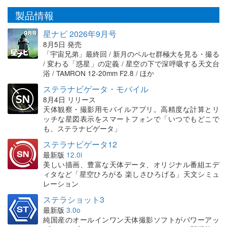
製品情報
星ナビ 2026年9月号
8月5日 発売
「宇宙兄弟」最終回 / 新月のペルセ群極大を見る・撮る
/ 変わる「惑星」の定義 / 星空の下で深呼吸する天文台
浴 / TAMRON 12-20mm F2.8 / ほか
ステラナビゲータ・モバイル
8月4日 リリース
天体観察・撮影用モバイルアプリ。高精度な計算とリ
ッチな星図表示をスマートフォンで「いつでもどこで
も、ステラナビゲータ」
ステラナビゲータ12
最新版
12.0i
美しい描画、豊富な天体データ、オリジナル番組エデ
ィタなど「星空ひろがる 楽しさひろげる」天文シミュ
レーション
ステラショット3
最新版
3.0o
純国産のオールインワン天体撮影ソフトがパワーアッ