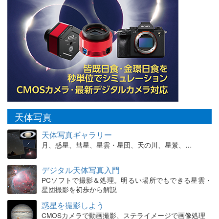
天体写真
天体写真ギャラリー
月、惑星、彗星、星雲・星団、天の川、星景、…
デジタル天体写真入門
PCソフトで撮影＆処理。明るい場所でもできる星雲・
星団撮影を初歩から解説
惑星を撮影しよう
CMOSカメラで動画撮影、ステライメージで画像処理