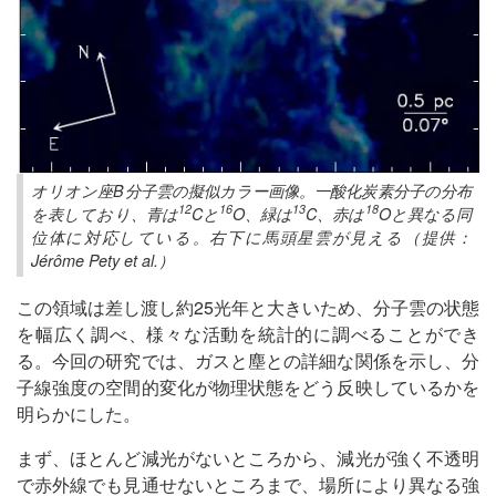
オリオン座B分子雲の擬似カラー画像。一酸化炭素分子の分布
12
16
13
18
を表しており、青は
Cと
O、緑は
C、赤は
Oと異なる同
位体に対応している。右下に馬頭星雲が見える（提供：
Jérôme Pety et al.）
この領域は差し渡し約25光年と大きいため、分子雲の状態
を幅広く調べ、様々な活動を統計的に調べることができ
る。今回の研究では、ガスと塵との詳細な関係を示し、分
子線強度の空間的変化が物理状態をどう反映しているかを
明らかにした。
まず、ほとんど減光がないところから、減光が強く不透明
で赤外線でも見通せないところまで、場所により異なる強