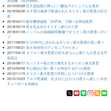
受信機「DESHIMA」
2019/05/08
巨大原始星の周りに一酸化アルミニウムを発見
2018/06/28
分子雲の衝突で形成されたオリオン座大星雲の巨大
星
2018/04/11
航空機望遠鏡「SOFIA」で調べる馬頭星雲
2018/03/14
星を生み出すオリオン座のガス雲
2018/01/18
ハッブルの高精細3D映像でオリオン座大星雲へダイ
ブ
2017/08/04
3つの年代に分かれるオリオン座大星雲の若い星々
2017/06/21
長さ50光年のアンモニアのリボン
2017/04/10
オリオン座大星雲の巨大赤ちゃん星たちが見せる宇
宙花火
2016/08/17
モンスター星の光で進化するオリオン座大星雲
2014/05/09
中心部ほど若い星々が存在する2つの星団
2012/11/15
オリオン座大星雲の手前にもう1つの大星団
2012/10/23
アルマ望遠鏡、生まれたばかりの星から新しい水分
子メーザーを初検出