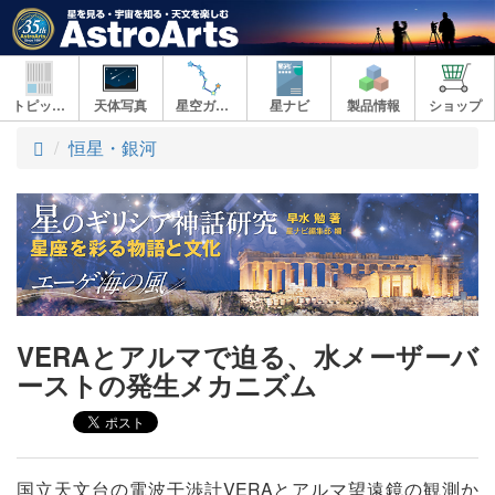
トピックス
天体写真
星空ガイド
星ナビ
製品情報
ショップ
ト
恒星・銀河
ッ
プ
VERAとアルマで迫る、水メーザーバ
ーストの発生メカニズム
国立天文台の電波干渉計VERAとアルマ望遠鏡の観測か