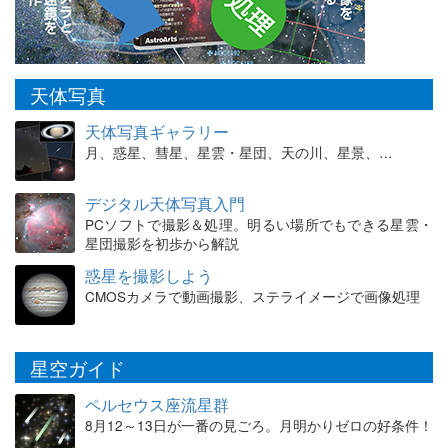
天体写真
天体写真ギャラリー
月、惑星、彗星、星雲・星団、天の川、星景、…
デジタル天体写真入門
PCソフトで撮影＆処理。明るい場所でもできる星雲・
星団撮影を初歩から解説
惑星を撮影しよう
CMOSカメラで動画撮影、ステライメージで画像処理
星空ガイド
ペルセウス座流星群
8月12～13日が一番の見ごろ。月明かりゼロの好条件！