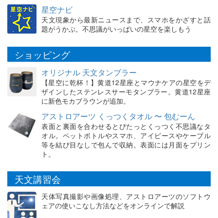
星空ナビ
天文現象から最新ニュースまで、スマホをかざすと話
題がうかぶ。不思議がいっぱいの星空を楽しもう
ショッピング
オリジナル 天文タンブラー
【星空に乾杯！】黄道12星座とマウナケアの星空をデ
ザインしたステンレスサーモタンブラー。黄道12星座
に新色モカブラウンが追加。
アストロアーツ くっつくタオル 〜 包むーん
表面と裏面を合わせるとぴたっとくっつく不思議なタ
オル。ペットボトルやスマホ、アイピースやケーブル
等を結び目なしで包んで収納。表面には月面をプリン
ト。
天文講習会
天体写真撮影や画像処理、アストロアーツのソフトウ
ェアの使いこなし方法などをオンラインで解説