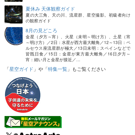
夏休み 天体観察ガイド
夏の大三角、天の川、流星群、星空撮影。初級者向け
の観察ガイド
8月の見どころ
金星（夕方～宵）、火星（未明～明け方）、土星（宵
～明け方）／2日：水星が西方最大離角／12～13日：ペ
ルセウス座流星群が極大／13日未明：スペインなどで
皆既日食／15日：金星が東方最大離角／16日夕方～
宵：細い月と金星が接近／…
「
星空ガイド
」や「
特集一覧
」もご覧ください