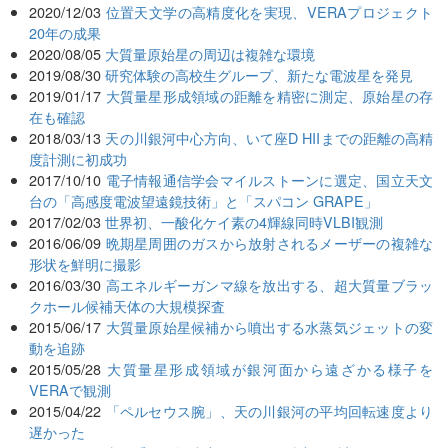
2020/12/03
位置天文学の高精度化を実現、VERAプロジェクト
20年の成果
2020/08/05
大質量原始星の周辺は複雑な環境
2019/08/30
研究体験の高校生グループ、新たな電波星を発見
2019/01/17
大質量星形成領域の距離を精密に測定、原始星の存
在も確認
2018/03/13
天の川銀河中心方向、いて座D HIIまでの距離の高精
度計測に初成功
2017/10/10
電子情報通信学会マイルストーンに選定、国立天文
台の「高感度電波望遠鏡技術」と「スパコン GRAPE」
2017/02/03
世界初、一酸化ケイ素の4輝線同時VLBI観測
2016/06/09
晩期星周囲のガスから放射されるメーザーの複雑な
形状を鮮明に撮影
2016/03/30
高エネルギーガンマ線を放出する、超大質量ブラッ
クホール候補天体の大規模探査
2015/06/17
大質量原始星候補から噴出する水蒸気ジェットの変
動を追跡
2015/05/28
大質量星形成領域が銀河面から遠ざかる様子を
VERAで観測
2015/04/22
「ペルセウス腕」、天の川銀河の平均回転速度より
遅かった