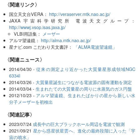
〈関連リンク〉
国立天文台VERA：
http://veraserver.mtk.nao.ac.jp/
JAXA宇宙科学研究所 電波天文グループ：
http://wwwj.vsop.isas.jaxa.jp/
VLBI用語集：
メーザー
アルマ望遠鏡：
http://alma.mtk.nao.ac.jp/
星ナビ.com こだわり天文書評：
「ALMA電波望遠鏡」
〈関連ニュース〉
2014/04/30 -
従来の測定より近かった大質量星形成領域NGC
6334I
2014/03/26 -
大質量星誕生につながる電波源の固有運動を測定
2014/03/04 -
生まれたての大質量星の周りに水蒸気のガス円盤
2012/10/23 -
アルマ望遠鏡、生まれたばかりの星から新しい水
分子メーザーを初検出
関連記事
2023/07/24
成長中の巨大ブラックホール周辺を電波で観測
2021/09/21
星から惑星状星雲へ、進化の最終段階に入った「宇
宙の噴水」