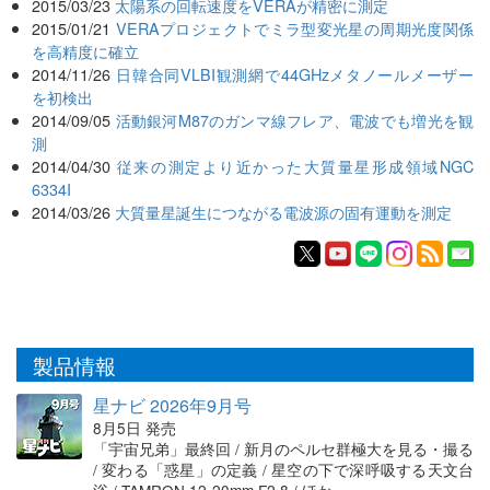
2015/03/23
太陽系の回転速度をVERAが精密に測定
2015/01/21
VERAプロジェクトでミラ型変光星の周期光度関係
を高精度に確立
2014/11/26
日韓合同VLBI観測網で44GHzメタノールメーザー
を初検出
2014/09/05
活動銀河M87のガンマ線フレア、電波でも増光を観
測
2014/04/30
従来の測定より近かった大質量星形成領域NGC
6334I
2014/03/26
大質量星誕生につながる電波源の固有運動を測定
製品情報
星ナビ 2026年9月号
8月5日 発売
「宇宙兄弟」最終回 / 新月のペルセ群極大を見る・撮る
/ 変わる「惑星」の定義 / 星空の下で深呼吸する天文台
浴 / TAMRON 12-20mm F2.8 / ほか