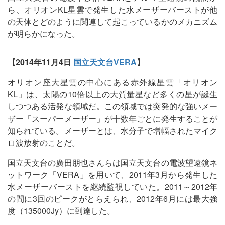
ら、オリオンKL星雲で発生した水メーザーバーストが他
の天体とどのように関連して起こっているかのメカニズム
が明らかになった。
【2014年11月4日
国立天文台VERA
】
オリオン座大星雲の中心にある赤外線星雲「オリオン
KL」は、太陽の10倍以上の大質量星など多くの星が誕生
しつつある活発な領域だ。この領域では突発的な強いメー
ザー「スーパーメーザー」が十数年ごとに発生することが
知られている。メーザーとは、水分子で増幅されたマイク
ロ波放射のことだ。
国立天文台の廣田朋也さんらは国立天文台の電波望遠鏡ネ
ットワーク「VERA」を用いて、2011年3月から発生した
水メーザーバーストを継続監視していた。2011～2012年
の間に3回のピークがとらえられ、2012年6月には最大強
度（135000Jy）に到達した。