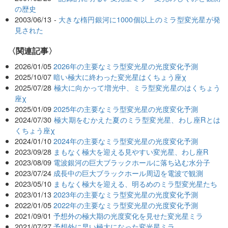
の歴史
2003/06/13 -
大きな楕円銀河に1000個以上のミラ型変光星が発
見された
関連記事
2026/01/05
2026年の主要なミラ型変光星の光度変化予測
2025/10/07
暗い極大に終わった変光星はくちょう座χ
2025/07/28
極大に向かって増光中、ミラ型変光星のはくちょう
座χ
2025/01/09
2025年の主要なミラ型変光星の光度変化予測
2024/07/30
極大期をむかえた夏のミラ型変光星、わし座Rとは
くちょう座χ
2024/01/10
2024年の主要なミラ型変光星の光度変化予測
2023/09/28
まもなく極大を迎える見やすい変光星、わし座R
2023/08/09
電波銀河の巨大ブラックホールに落ち込む水分子
2023/07/24
成長中の巨大ブラックホール周辺を電波で観測
2023/05/10
まもなく極大を迎える、明るめのミラ型変光星たち
2023/01/13
2023年の主要なミラ型変光星の光度変化予測
2022/01/05
2022年の主要なミラ型変光星の光度変化予測
2021/09/01
予想外の極大期の光度変化を見せた変光星ミラ
2021/07/27
予想外に早い極大になった変光星ミラ