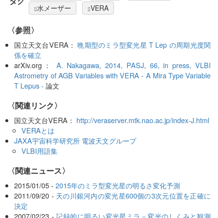
タグ
水メーザー
VERA
〈参照〉
国立天文台VERA：
晩期型のミラ型変光星 T Lep の周期光度関
係を確立
arXiv.org：
A. Nakagawa, 2014, PASJ, 66, in press, VLBI
Astrometry of AGB Variables with VERA - A Mira Type Variable
T Lepus -
論文
〈関連リンク〉
国立天文台VERA：
http://veraserver.mtk.nao.ac.jp/index-J.html
VERAとは
JAXA宇宙科学研究所 電波天文グループ
VLBI用語集
〈関連ニュース〉
2015/01/05 -
2015年のミラ型変光星の明るさ変化予測
2011/09/20 -
天の川銀河内の変光星600個の3次元位置を正確に
決定
2007/02/23 -
記録的に明るい変光星ミラ－変光のしくみと観測