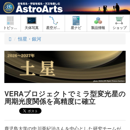
トピックス
天体写真
星空ガイド
星ナビ
製品情報
ショップ
ト
恒星・銀河
ッ
プ
VERAプロジェクトでミラ型変光星の
周期光度関係を高精度に確立
鹿児島大学の中川亜紀治さんを中心とした研究チームが、