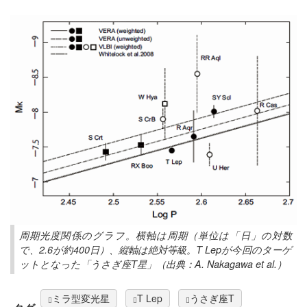
周期光度関係のグラフ。横軸は周期（単位は「日」の対数
で、2.6が約400日）、縦軸は絶対等級。T Lepが今回のターゲ
ットとなった「うさぎ座T星」（出典：A. Nakagawa et al.）
ミラ型変光星
T Lep
うさぎ座T