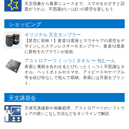
天文現象から最新ニュースまで、スマホをかざすと話
題がうかぶ。不思議がいっぱいの星空を楽しもう
ショッピング
オリジナル 天文タンブラー
【星空に乾杯！】黄道12星座とマウナケアの星空をデ
ザインしたステンレスサーモタンブラー。黄道12星座
に新色モカブラウンが追加。
アストロアーツ くっつくタオル 〜 包むーん
表面と裏面を合わせるとぴたっとくっつく不思議なタ
オル。ペットボトルやスマホ、アイピースやケーブル
等を結び目なしで包んで収納。表面には月面をプリン
ト。
天文講習会
天体写真撮影や画像処理、アストロアーツのソフトウ
ェアの使いこなし方法などをオンラインで解説