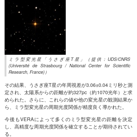
ミラ型変光星「うさぎ座T星」（提供：UDS/CNRS
(Université de Strasbourg / National Center for Scientific
Research, France)）
その結果、うさぎ座T星の年周視差が3.06±0.04ミリ秒と測
定され、太陽系からの距離が約327pc（約1070光年）と求
められた。さらに、これらの値や他の変光星の観測結果か
ら、ミラ型変光星の周期光度関係が精度良く導かれた。
今後もVERAによって多くのミラ型変光星の距離を決定
し、高精度な周期光度関係を確立することが期待されてい
る。