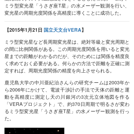
ミラ型変光星「うさぎ座T星」の水メーザー観測を行い、
変光星の周期光度関係を高精度に導くことに成功した。
【2015年1月21日
国立天文台VERA
】
ミラ型変光星など長周期変光星は、絶対等級と変光周期と
の間に比例関係がある。この周期光度関係を用いると変光
星までの距離がわかるのだが、そのためには関係を精度良
く求めておく必要がある。何らかの方法で距離を正確に測
定すれば、周期光度関係の精度を向上させられる。
鹿児島大学の中川亜紀治さんらの研究チームは2003年か
ら2006年にかけて、電波干渉計の手法で天体の距離と運
動を高精度に測定し天の川銀河の3次元立体地図を作る
「VERAプロジェクト」で、約370日周期で明るさが変わ
るミラ型変光星「うさぎ座T星」の水メーザー観測を行っ
た。