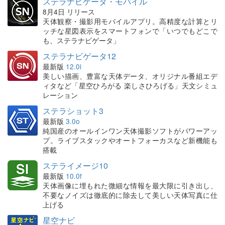
ステラナビゲータ・モバイル
8月4日 リリース
天体観察・撮影用モバイルアプリ。高精度な計算とリ
ッチな星図表示をスマートフォンで「いつでもどこで
も、ステラナビゲータ」
ステラナビゲータ12
最新版
12.0i
美しい描画、豊富な天体データ、オリジナル番組エデ
ィタなど「星空ひろがる 楽しさひろげる」天文シミュ
レーション
ステラショット3
最新版
3.0o
純国産のオールインワン天体撮影ソフトがパワーアッ
プ。ライブスタックやオートフォーカスなど新機能も
搭載
ステライメージ10
最新版
10.0f
天体画像に埋もれた微細な情報を最大限に引き出し、
不要なノイズは徹底的に除去して美しい天体写真に仕
上げる
星空ナビ