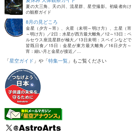
夏の大三角、天の川、流星群、星空撮影。初級者向け
の観察ガイド
8月の見どころ
金星（夕方～宵）、火星（未明～明け方）、土星（宵
～明け方）／2日：水星が西方最大離角／12～13日：ペ
ルセウス座流星群が極大／13日未明：スペインなどで
皆既日食／15日：金星が東方最大離角／16日夕方～
宵：細い月と金星が接近／…
「
星空ガイド
」や「
特集一覧
」もご覧ください