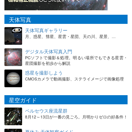
天体写真
天体写真ギャラリー
月、惑星、彗星、星雲・星団、天の川、星景、…
デジタル天体写真入門
PCソフトで撮影＆処理。明るい場所でもできる星雲・
星団撮影を初歩から解説
惑星を撮影しよう
CMOSカメラで動画撮影、ステライメージで画像処理
星空ガイド
ペルセウス座流星群
8月12～13日が一番の見ごろ。月明かりゼロの好条件！
夏休み 天体観察ガイド