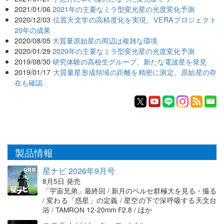
2021/01/06
2021年の主要なミラ型変光星の光度変化予測
2020/12/03
位置天文学の高精度化を実現、VERAプロジェクト
20年の成果
2020/08/05
大質量原始星の周辺は複雑な環境
2020/01/29
2020年の主要なミラ型変光星の光度変化予測
2019/08/30
研究体験の高校生グループ、新たな電波星を発見
2019/01/17
大質量星形成領域の距離を精密に測定、原始星の存
在も確認
製品情報
星ナビ 2026年9月号
8月5日 発売
「宇宙兄弟」最終回 / 新月のペルセ群極大を見る・撮る
/ 変わる「惑星」の定義 / 星空の下で深呼吸する天文台
浴 / TAMRON 12-20mm F2.8 / ほか