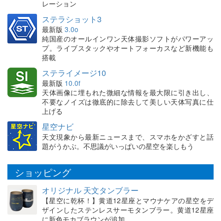
レーション
ステラショット3
最新版
3.0o
純国産のオールインワン天体撮影ソフトがパワーアッ
プ。ライブスタックやオートフォーカスなど新機能も
搭載
ステライメージ10
最新版
10.0f
天体画像に埋もれた微細な情報を最大限に引き出し、
不要なノイズは徹底的に除去して美しい天体写真に仕
上げる
星空ナビ
天文現象から最新ニュースまで、スマホをかざすと話
題がうかぶ。不思議がいっぱいの星空を楽しもう
ショッピング
オリジナル 天文タンブラー
【星空に乾杯！】黄道12星座とマウナケアの星空をデ
ザインしたステンレスサーモタンブラー。黄道12星座
に新色モカブラウンが追加。