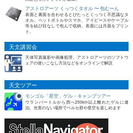
アストロアーツ くっつくタオル 〜 包むーん
表面と裏面を合わせるとぴたっとくっつく不思議なタ
オル。ペットボトルやスマホ、アイピースやケーブル
等を結び目なしで包んで収納。表面には月面をプリン
ト。
天文講習会
天体写真撮影や画像処理、アストロアーツのソフトウ
ェアの使いこなし方法などをオンラインで解説
天文ツアー
モンゴル「星空」ゲル・キャンプツアー
ウランバートルから西へ250km以上離れたゲルに連
泊。光害のない場所でペルセ群や星空を楽しめます