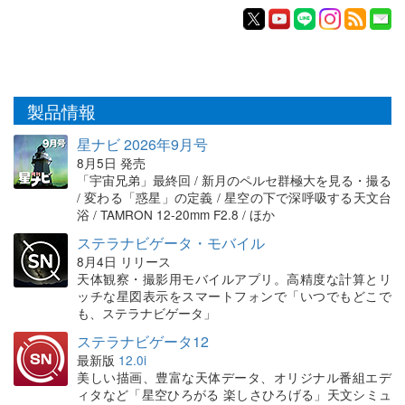
製品情報
星ナビ 2026年9月号
8月5日 発売
「宇宙兄弟」最終回 / 新月のペルセ群極大を見る・撮る
/ 変わる「惑星」の定義 / 星空の下で深呼吸する天文台
浴 / TAMRON 12-20mm F2.8 / ほか
ステラナビゲータ・モバイル
8月4日 リリース
天体観察・撮影用モバイルアプリ。高精度な計算とリ
ッチな星図表示をスマートフォンで「いつでもどこで
も、ステラナビゲータ」
ステラナビゲータ12
最新版
12.0i
美しい描画、豊富な天体データ、オリジナル番組エデ
ィタなど「星空ひろがる 楽しさひろげる」天文シミュ