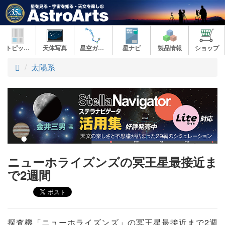
トピックス
天体写真
星空ガイド
星ナビ
製品情報
ショップ
ト
太陽系
ッ
プ
ニューホライズンズの冥王星最接近ま
で2週間
探査機「ニューホライズンズ」の冥王星最接近まで2週