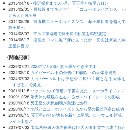
2015/04/16 -
接近探査まで3か月、冥王星と衛星カロン
2015/02/05 -
最接近まであと半年 「ニューホライズンズ」が
とらえた冥王星
2014/08/26 -
探査機ニューホライズンズ、海王星軌道を越えて
冥王星へ
2014/08/07 -
アルマ望遠鏡で冥王星の軌道を精密測定
2014/06/17 -
衛星カロンに地下海はあったか 答えは来夏の冥
王星探査で
関連記事
2026/07/21
2026年7月28日 冥王星がやぎ座で衝
2024/09/10
カイパーベルトの外側に10個以上の天体を発見
2024/07/02
カイパーベルトは予想外に広い？鍵となる天体を
「すばる」で発見
2021/01/15
ハッブルの10倍暗い宇宙を見たニューホライズンズ
2020/12/28
氷天体の環境を左右するガスハイドレートの形成
2020/06/18
冥王星の大気崩壊が急速に進行
2020/06/17
地球とニューホライズンズから星の視差測定に成功
2019/08/15
冥王星の14の地名を新たに承認、ローウェル領域、
ライト山など
2019/07/02
太陽系外縁天体の衛星は巨大天体衝突で形成された