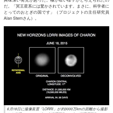
だ。「冥王星系には驚かされています。まさに、科学者に
とってのおとぎの国です」（プロジェクトの主任研究員
Alan Sternさん）。
6月18日に撮像装置「LORRI」が約3000万kmの距離から撮影