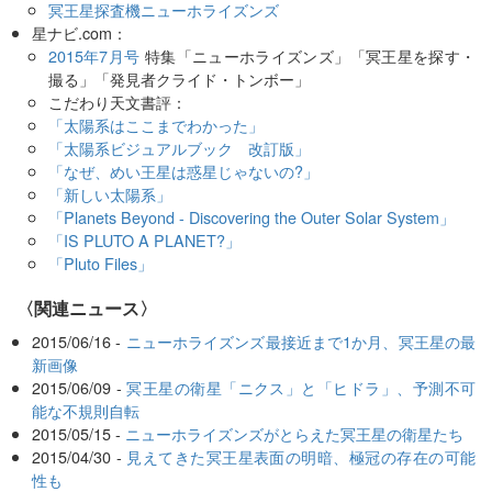
冥王星探査機ニューホライズンズ
星ナビ.com：
2015年7月号
特集「ニューホライズンズ」「冥王星を探す・
撮る」「発見者クライド・トンボー」
こだわり天文書評：
「太陽系はここまでわかった」
「太陽系ビジュアルブック 改訂版」
「なぜ、めい王星は惑星じゃないの?」
「新しい太陽系」
「Planets Beyond - Discovering the Outer Solar System」
「IS PLUTO A PLANET?」
「Pluto Files」
〈関連ニュース〉
2015/06/16 -
ニューホライズンズ最接近まで1か月、冥王星の最
新画像
2015/06/09 -
冥王星の衛星「ニクス」と「ヒドラ」、予測不可
能な不規則自転
2015/05/15 -
ニューホライズンズがとらえた冥王星の衛星たち
2015/04/30 -
見えてきた冥王星表面の明暗、極冠の存在の可能
性も