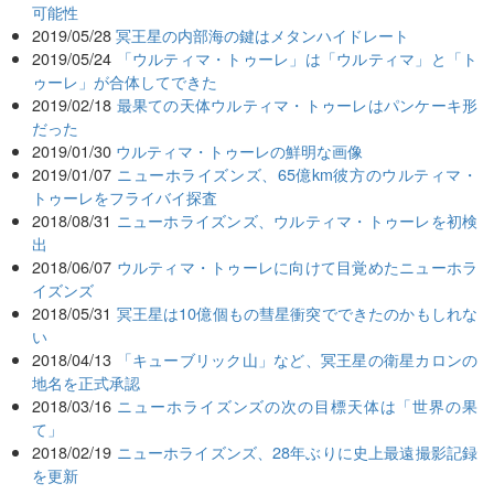
可能性
2019/05/28
冥王星の内部海の鍵はメタンハイドレート
2019/05/24
「ウルティマ・トゥーレ」は「ウルティマ」と「ト
ゥーレ」が合体してできた
2019/02/18
最果ての天体ウルティマ・トゥーレはパンケーキ形
だった
2019/01/30
ウルティマ・トゥーレの鮮明な画像
2019/01/07
ニューホライズンズ、65億km彼方のウルティマ・
トゥーレをフライバイ探査
2018/08/31
ニューホライズンズ、ウルティマ・トゥーレを初検
出
2018/06/07
ウルティマ・トゥーレに向けて目覚めたニューホラ
イズンズ
2018/05/31
冥王星は10億個もの彗星衝突でできたのかもしれな
い
2018/04/13
「キューブリック山」など、冥王星の衛星カロンの
地名を正式承認
2018/03/16
ニューホライズンズの次の目標天体は「世界の果
て」
2018/02/19
ニューホライズンズ、28年ぶりに史上最遠撮影記録
を更新