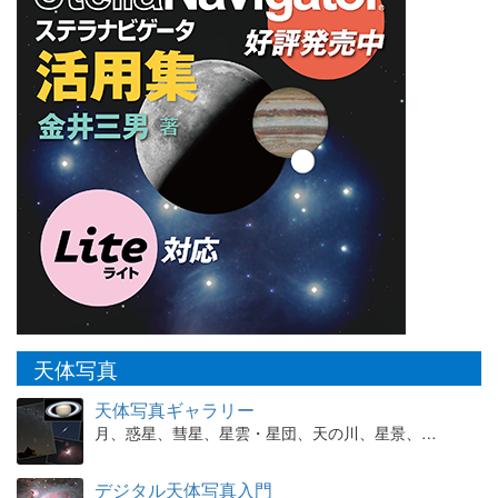
天体写真
天体写真ギャラリー
月、惑星、彗星、星雲・星団、天の川、星景、…
デジタル天体写真入門