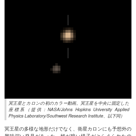
冥王星とカロンの初のカラー動画。冥王星を中央に固定した
座標系（提供：NASA/Johns Hopkins University Applied
Physics Laboratory/Southwest Research Institute、以下同）
冥王星の多様な地形だけでなく、衛星カロンにも予想外の
興味深い発見があった。極が暗い様子がとらえられたの