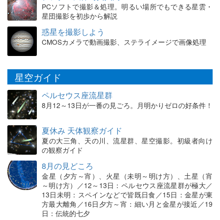
PCソフトで撮影＆処理。明るい場所でもできる星雲・
星団撮影を初歩から解説
惑星を撮影しよう
CMOSカメラで動画撮影、ステライメージで画像処理
星空ガイド
ペルセウス座流星群
8月12～13日が一番の見ごろ。月明かりゼロの好条件！
夏休み 天体観察ガイド
夏の大三角、天の川、流星群、星空撮影。初級者向け
の観察ガイド
8月の見どころ
金星（夕方～宵）、火星（未明～明け方）、土星（宵
～明け方）／12～13日：ペルセウス座流星群が極大／
13日未明：スペインなどで皆既日食／15日：金星が東
方最大離角／16日夕方～宵：細い月と金星が接近／19
日：伝統的七夕