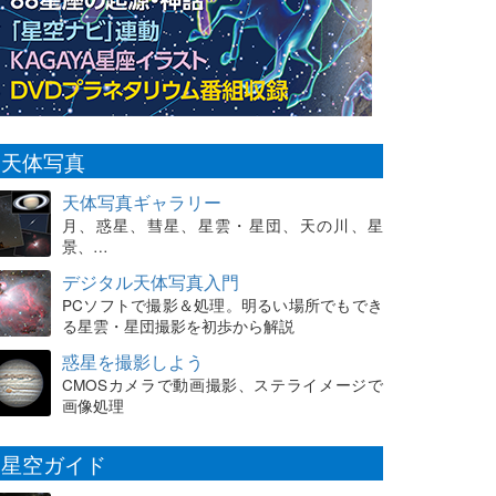
天体写真
天体写真ギャラリー
月、惑星、彗星、星雲・星団、天の川、星
景、…
デジタル天体写真入門
PCソフトで撮影＆処理。明るい場所でもでき
る星雲・星団撮影を初歩から解説
惑星を撮影しよう
CMOSカメラで動画撮影、ステライメージで
画像処理
星空ガイド