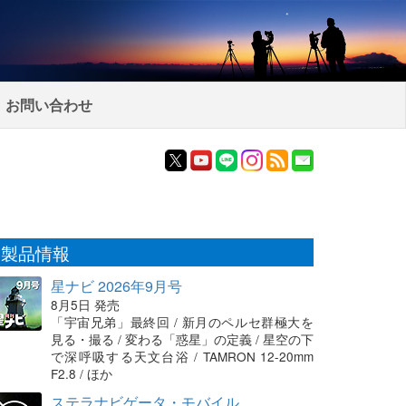
お問い合わせ
製品情報
星ナビ 2026年9月号
8月5日 発売
「宇宙兄弟」最終回 / 新月のペルセ群極大を
見る・撮る / 変わる「惑星」の定義 / 星空の下
で深呼吸する天文台浴 / TAMRON 12-20mm
F2.8 / ほか
ステラナビゲータ・モバイル