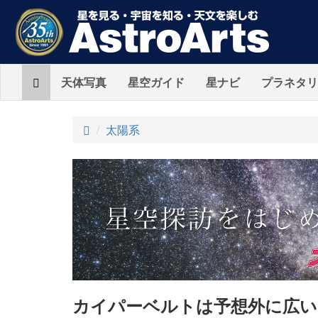
Home
天体写真
星空ガイド
星ナビ
プラネタリ
ト
太陽系
ッ
プ
カイパーベルトは予想外に広い