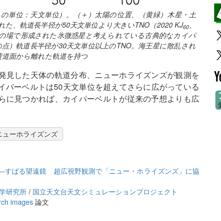
目盛りの単位：天文単位）。（＋）太陽の位置、（黄緑）木星・土
、軌道長半径が50天文単位より大きいTNO（2020 KJ
、
60
の場で形成された氷微惑星と考えられている古典的なカイパ
点）軌道長半径が30天文単位以上のTNO。海王星に散乱され
黄道面から離れた軌道を持つ
発見した天体の軌道分布、ニューホライズンズが観測を
イパーベルトは50天文単位を超えてさらに広がっている
らに見つかれば、カイパーベルトが従来の予想よりも広
ニューホライズンズ
 ―すばる望遠鏡 超広視野観測で「ニュー・ホライズンズ」に協
科学研究所
/
国立天文台天文シミュレーションプロジェクト
rch images
論文