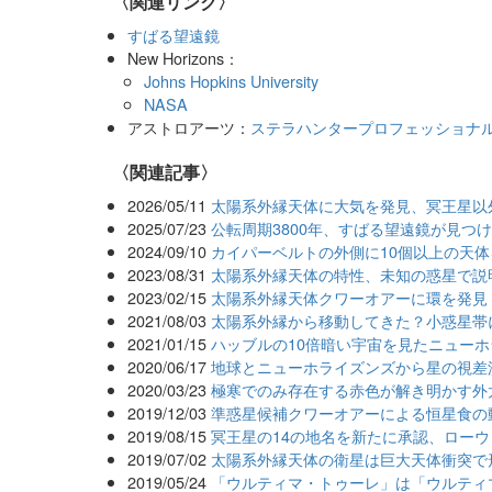
〈関連リンク〉
すばる望遠鏡
New Horizons：
Johns Hopkins University
NASA
アストロアーツ：
ステラハンタープロフェッショナ
関連記事
2026/05/11
太陽系外縁天体に大気を発見、冥王星以
2025/07/23
公転周期3800年、すばる望遠鏡が見つ
2024/09/10
カイパーベルトの外側に10個以上の天
2023/08/31
太陽系外縁天体の特性、未知の惑星で説
2023/02/15
太陽系外縁天体クワーオアーに環を発見
2021/08/03
太陽系外縁から移動してきた？小惑星帯
2021/01/15
ハッブルの10倍暗い宇宙を見たニュー
2020/06/17
地球とニューホライズンズから星の視差
2020/03/23
極寒でのみ存在する赤色が解き明かす外
2019/12/03
準惑星候補クワーオアーによる恒星食の
2019/08/15
冥王星の14の地名を新たに承認、ロー
2019/07/02
太陽系外縁天体の衛星は巨大天体衝突で
2019/05/24
「ウルティマ・トゥーレ」は「ウルティ