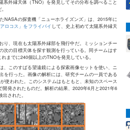
陽系外縁天体（TNO）を発見してその分布を調べること
だ。
れたNASAの探査機「ニューホライズンズ」は、2015年に
アロコス」をフライバイ
して、史上初めて太陽系外縁天
おり、現在も太陽系外縁部を飛行中だ。ミッションチー
の次の目標天体を探す観測を行っている。同チームはす
れまでに240個以上のTNOを発見している。
は、このすばる望遠鏡による探索画像セットを使い、ニ
検出を行った。画像の解析には、研究チームの一員である
ムが使われた。このシステムはもともと、未知のスペース
開発されたものだ。解析の結果、2020年6月と2021年6
検出された。