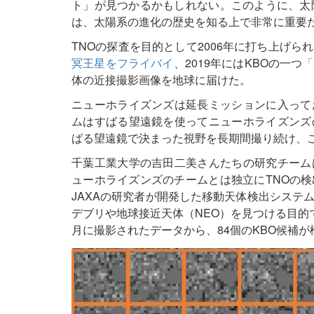
ト」が見つかるかもしれない。このように、太
は、太陽系の進化の歴史を知る上で非常に重要
TNOの探査を目的として2006年に打ち上げら
冥王星をフライバイ
、2019年にはKBOの一つ
「
体の近接撮影画像を地球に届けた。
ニューホライズンズは延長ミッションに入って
ムはすばる望遠鏡を使ってニューホライズンズ
ばる望遠鏡で決まった視野を長期間撮り続け、こ
千葉工業大学の吉田二美さんたちの研究チーム
ューホライズンズのチームとは独立にTNOの
JAXAの研究者が開発した移動天体検出システ
デブリや地球接近天体（NEO）を見つける目的で
月に撮影されたデータから、84個のKBO候補が