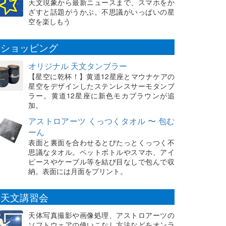
天文現象から最新ニュースまで、スマホをか
ざすと話題がうかぶ。不思議がいっぱいの星
空を楽しもう
ショッピング
オリジナル 天文タンブラー
【星空に乾杯！】黄道12星座とマウナケアの
星空をデザインしたステンレスサーモタンブ
ラー。黄道12星座に新色モカブラウンが追
加。
アストロアーツ くっつくタオル 〜 包む
ーん
表面と裏面を合わせるとぴたっとくっつく不
思議なタオル。ペットボトルやスマホ、アイ
ピースやケーブル等を結び目なしで包んで収
納。表面には月面をプリント。
天文講習会
天体写真撮影や画像処理、アストロアーツの
ソフトウェアの使いこなし方法などをオンラ