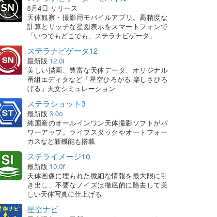
8月4日 リリース
天体観察・撮影用モバイルアプリ。高精度な
計算とリッチな星図表示をスマートフォンで
「いつでもどこでも、ステラナビゲータ」
ステラナビゲータ12
最新版
12.0i
美しい描画、豊富な天体データ、オリジナル
番組エディタなど「星空ひろがる 楽しさひろ
げる」天文シミュレーション
ステラショット3
最新版
3.0o
純国産のオールインワン天体撮影ソフトがパ
ワーアップ。ライブスタックやオートフォー
カスなど新機能も搭載
ステライメージ10
最新版
10.0f
天体画像に埋もれた微細な情報を最大限に引
き出し、不要なノイズは徹底的に除去して美
しい天体写真に仕上げる
星空ナビ