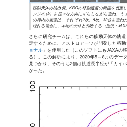
移動天体の検出例。KBOの移動速度の範囲を仮定
ンジの枠）を様々な方向にずらしながら重ね、う
の枠内の画像は、それぞれ2枚、8枚、32枚を重
現れる場合に、本物の天体と判断する（提供：JAX
さらに研究チームは、これらの移動天体の軌道
定するために、アストロアーツが開発した移動
ョナル
」を使用した（このソフトにもJAXAの
る）。この解析により、2020年5～8月のデータ
見つかり、そのうち2個は軌道長半径が「カイパ
かった。