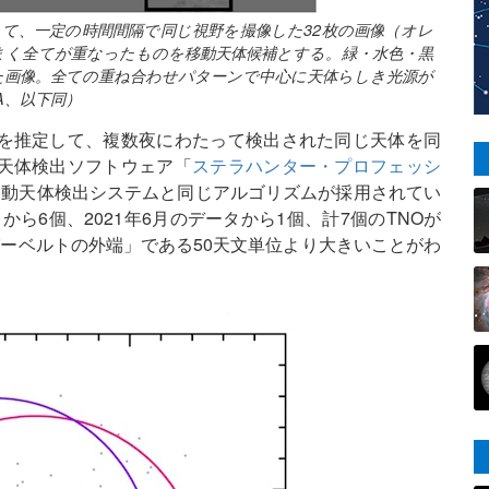
して、一定の時間間隔で同じ視野を撮像した32枚の画像（オレ
まく全てが重なったものを移動天体候補とする。緑・水色・黒
ねた画像。全ての重ね合わせパターンで中心に天体らしき光源が
A、以下同）
を推定して、複数夜にわたって検出された同じ天体を同
天体検出ソフトウェア「
ステラハンター・プロフェッシ
移動天体検出システムと同じアルゴリズムが採用されてい
から6個、2021年6月のデータから1個、計7個のTNOが
ーベルトの外端」である50天文単位より大きいことがわ