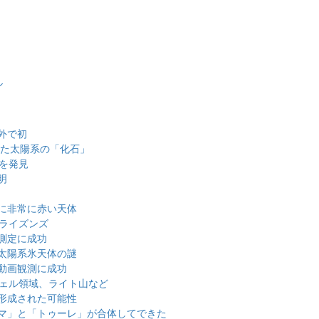
ル
外で初
けた太陽系の「化石」
体を発見
明
に非常に赤い天体
ホライズンズ
測定に成功
太陽系氷天体の謎
動画観測に成功
ウェル領域、ライト山など
形成された可能性
マ」と「トゥーレ」が合体してできた