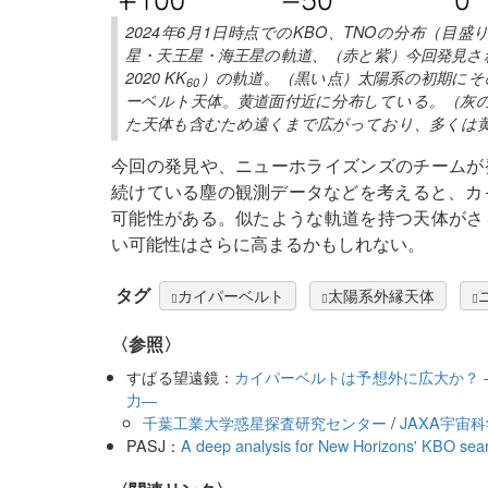
2024年6月1日時点でのKBO、TNOの分布（
星・天王星・海王星の軌道、（赤と紫）今回発見された
2020 KK
）の軌道。（黒い点）太陽系の初期にそ
60
ーベルト天体。黄道面付近に分布している。（灰の
た天体も含むため遠くまで広がっており、多くは
今回の発見や、ニューホライズンズのチームが
続けている塵の観測データなどを考えると、カ
可能性がある。似たような軌道を持つ天体がさ
い可能性はさらに高まるかもしれない。
タグ
カイパーベルト
太陽系外縁天体
〈参照〉
すばる望遠鏡：
カイパーベルトは予想外に広大か？
力―
千葉工業大学惑星探査研究センター
/
JAXA宇宙
PASJ：
A deep analysis for New Horizons' KBO sea