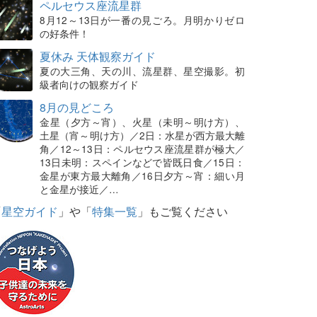
ペルセウス座流星群
8月12～13日が一番の見ごろ。月明かりゼロ
の好条件！
夏休み 天体観察ガイド
夏の大三角、天の川、流星群、星空撮影。初
級者向けの観察ガイド
8月の見どころ
金星（夕方～宵）、火星（未明～明け方）、
土星（宵～明け方）／2日：水星が西方最大離
角／12～13日：ペルセウス座流星群が極大／
13日未明：スペインなどで皆既日食／15日：
金星が東方最大離角／16日夕方～宵：細い月
と金星が接近／…
「
星空ガイド
」や「
特集一覧
」もご覧ください