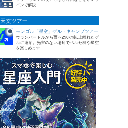
インで解説
天文ツアー
モンゴル「星空」ゲル・キャンプツアー
ウランバートルから西へ250km以上離れたゲ
ルに連泊。光害のない場所でペルセ群や星空
を楽しめます