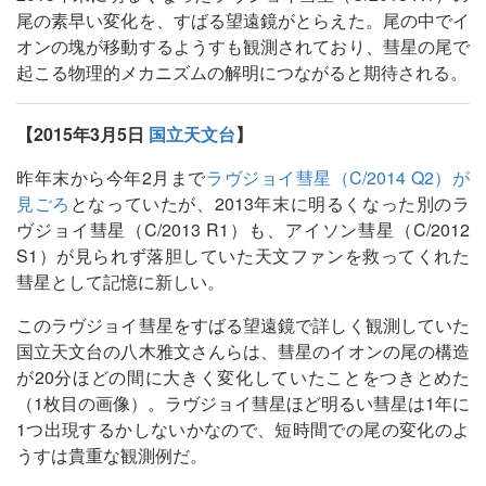
尾の素早い変化を、すばる望遠鏡がとらえた。尾の中でイ
オンの塊が移動するようすも観測されており、彗星の尾で
起こる物理的メカニズムの解明につながると期待される。
【2015年3月5日
国立天文台
】
昨年末から今年2月まで
ラヴジョイ彗星（C/2014 Q2）が
見ごろ
となっていたが、2013年末に明るくなった別のラ
ヴジョイ彗星（C/2013 R1）も、アイソン彗星（C/2012
S1）が見られず落胆していた天文ファンを救ってくれた
彗星として記憶に新しい。
このラヴジョイ彗星をすばる望遠鏡で詳しく観測していた
国立天文台の八木雅文さんらは、彗星のイオンの尾の構造
が20分ほどの間に大きく変化していたことをつきとめた
（1枚目の画像）。ラヴジョイ彗星ほど明るい彗星は1年に
1つ出現するかしないかなので、短時間での尾の変化のよ
うすは貴重な観測例だ。