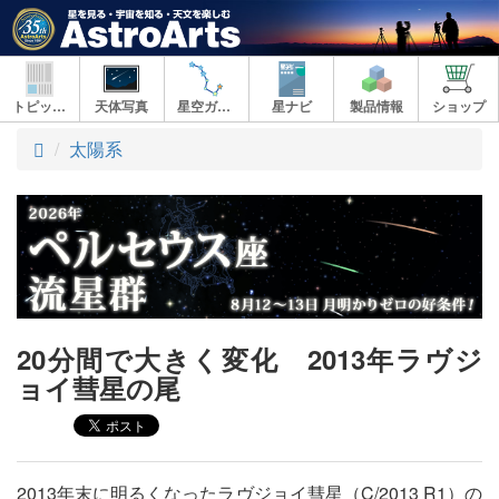
トピックス
天体写真
星空ガイド
星ナビ
製品情報
ショップ
ト
太陽系
ッ
プ
20分間で大きく変化 2013年ラヴジ
ョイ彗星の尾
2013年末に明るくなったラヴジョイ彗星（C/2013 R1）の