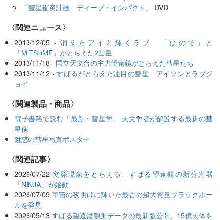
「彗星衝突計画 ディープ・インパクト」
DVD
〈関連ニュース〉
2013/12/05 -
消えたアイと輝くラブ 「ひので」と
「MITSuME」がとらえた2彗星
2013/11/18 -
国立天文台の主力望遠鏡がとらえた彗星たち
2013/11/12 -
すばるがとらえた注目の彗星 アイソンとラブジ
ョイ
〈関連製品・商品〉
電子書籍で読む「最新・彗星学」 天文学者が解説する最新の彗
星像
魅惑の彗星写真ポスター
関連記事
2026/07/22
突発現象をとらえる、すばる望遠鏡の新分光器
「NINJA」が始動
2026/07/09
宇宙の夜明けに輝いた最古の超大質量ブラックホー
ルを発見
2026/05/13
すばる望遠鏡観測データの最新版公開、15億天体を