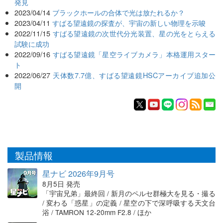
発見
2023/04/14
ブラックホールの合体で光は放たれるか？
2023/04/11
すばる望遠鏡の探査が、宇宙の新しい物理を示唆
2022/11/15
すばる望遠鏡の次世代分光装置、星の光をとらえる
試験に成功
2022/09/16
すばる望遠鏡「星空ライブカメラ」本格運用スター
ト
2022/06/27
天体数7.7億、すばる望遠鏡HSCアーカイブ追加公
開
製品情報
星ナビ 2026年9月号
8月5日 発売
「宇宙兄弟」最終回 / 新月のペルセ群極大を見る・撮る
/ 変わる「惑星」の定義 / 星空の下で深呼吸する天文台
浴 / TAMRON 12-20mm F2.8 / ほか