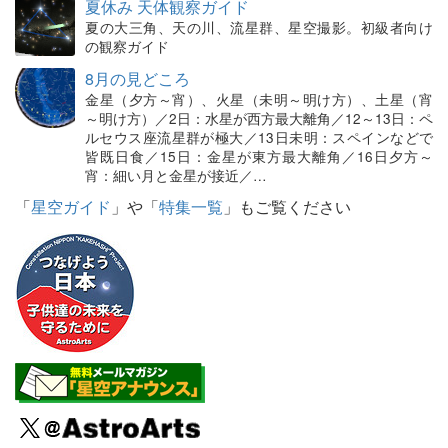
夏休み 天体観察ガイド
夏の大三角、天の川、流星群、星空撮影。初級者向け
の観察ガイド
8月の見どころ
金星（夕方～宵）、火星（未明～明け方）、土星（宵
～明け方）／2日：水星が西方最大離角／12～13日：ペ
ルセウス座流星群が極大／13日未明：スペインなどで
皆既日食／15日：金星が東方最大離角／16日夕方～
宵：細い月と金星が接近／…
「
星空ガイド
」や「
特集一覧
」もご覧ください