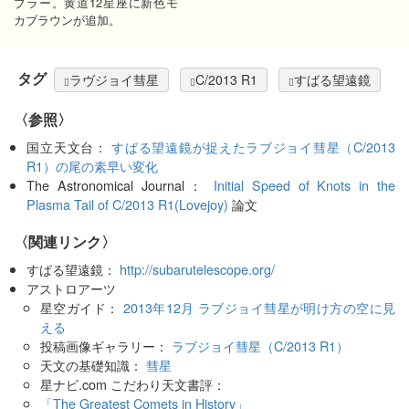
ブラー。黄道12星座に新色モ
カブラウンが追加。
タグ
ラヴジョイ彗星
C/2013 R1
すばる望遠鏡
〈参照〉
国立天文台：
すばる望遠鏡が捉えたラブジョイ彗星（C/2013
R1）の尾の素早い変化
The Astronomical Journal：
Initial Speed of Knots in the
Plasma Tail of C/2013 R1(Lovejoy)
論文
〈関連リンク〉
すばる望遠鏡：
http://subarutelescope.org/
アストロアーツ
星空ガイド：
2013年12月 ラブジョイ彗星が明け方の空に見
える
投稿画像ギャラリー：
ラブジョイ彗星（C/2013 R1）
天文の基礎知識：
彗星
星ナビ.com こだわり天文書評：
「The Greatest Comets in History」