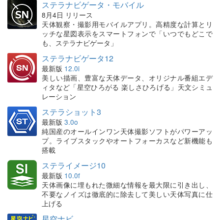
ステラナビゲータ・モバイル
8月4日 リリース
天体観察・撮影用モバイルアプリ。高精度な計算とリ
ッチな星図表示をスマートフォンで「いつでもどこで
も、ステラナビゲータ」
ステラナビゲータ12
最新版
12.0i
美しい描画、豊富な天体データ、オリジナル番組エデ
ィタなど「星空ひろがる 楽しさひろげる」天文シミュ
レーション
ステラショット3
最新版
3.0o
純国産のオールインワン天体撮影ソフトがパワーアッ
プ。ライブスタックやオートフォーカスなど新機能も
搭載
ステライメージ10
最新版
10.0f
天体画像に埋もれた微細な情報を最大限に引き出し、
不要なノイズは徹底的に除去して美しい天体写真に仕
上げる
星空ナビ