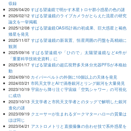
収録
2026/04/20
すばる望遠鏡で明かす木星トロヤ群小惑星の色の謎
2026/02/12
すばる望遠鏡のライブカメラがとらえた流星の研究
論文を一挙掲載
2025/12/08
すばる望遠鏡OASIS計画の初成果、巨大惑星と褐色
矮星を発見
2025/11/07
すばる望遠鏡の新装置、恒星周囲の円盤を高精細に
観測
2025/09/16
すばる望遠鏡や「ひので」太陽望遠鏡など4件が
「重要科学技術史資料」に
2025/01/17
すばる望遠鏡の超広視野多天体分光器PFSが本格始
動
2024/09/10
カイパーベルトの外側に10個以上の天体を発見
2024/03/21
市民天文学とAIで渦巻銀河とリング銀河を大量発見
2023/10/19
宇宙から降り注ぐ宇宙線「空気シャワー」の可視化
に成功
2023/10/13
天文学者と市民天文学者とのタッグで解明した銀河
進化の謎
2023/09/19
クエーサーが生まれるダークマターハローの質量は
ほぼ同じ
2023/04/21
アストロメトリと直接撮像の合わせ技で系外惑星を