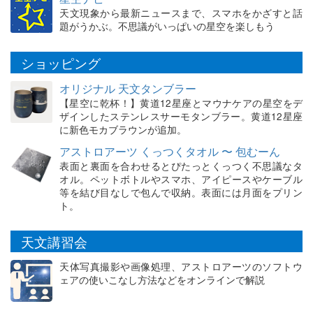
天文現象から最新ニュースまで、スマホをかざすと話
題がうかぶ。不思議がいっぱいの星空を楽しもう
ショッピング
オリジナル 天文タンブラー
【星空に乾杯！】黄道12星座とマウナケアの星空をデ
ザインしたステンレスサーモタンブラー。黄道12星座
に新色モカブラウンが追加。
アストロアーツ くっつくタオル 〜 包むーん
表面と裏面を合わせるとぴたっとくっつく不思議なタ
オル。ペットボトルやスマホ、アイピースやケーブル
等を結び目なしで包んで収納。表面には月面をプリン
ト。
天文講習会
天体写真撮影や画像処理、アストロアーツのソフトウ
ェアの使いこなし方法などをオンラインで解説