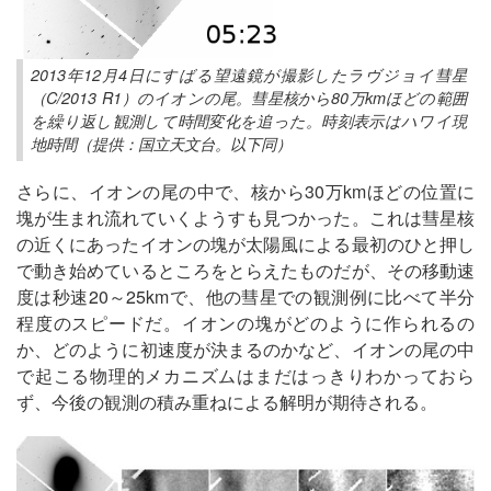
2013年12月4日にすばる望遠鏡が撮影したラヴジョイ彗星
（C/2013 R1）のイオンの尾。彗星核から80万kmほどの範囲
を繰り返し観測して時間変化を追った。時刻表示はハワイ現
地時間（提供：国立天文台。以下同）
さらに、イオンの尾の中で、核から30万kmほどの位置に
塊が生まれ流れていくようすも見つかった。これは彗星核
の近くにあったイオンの塊が太陽風による最初のひと押し
で動き始めているところをとらえたものだが、その移動速
度は秒速20～25kmで、他の彗星での観測例に比べて半分
程度のスピードだ。イオンの塊がどのように作られるの
か、どのように初速度が決まるのかなど、イオンの尾の中
で起こる物理的メカニズムはまだはっきりわかっておら
ず、今後の観測の積み重ねによる解明が期待される。