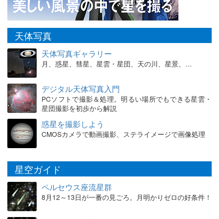
天体写真
天体写真ギャラリー
月、惑星、彗星、星雲・星団、天の川、星景、…
デジタル天体写真入門
PCソフトで撮影＆処理。明るい場所でもできる星雲・
星団撮影を初歩から解説
惑星を撮影しよう
CMOSカメラで動画撮影、ステライメージで画像処理
星空ガイド
ペルセウス座流星群
8月12～13日が一番の見ごろ。月明かりゼロの好条件！