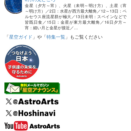
金星（夕方～宵）、火星（未明～明け方）、土星（宵
～明け方）／2日：水星が西方最大離角／12～13日：ペ
ルセウス座流星群が極大／13日未明：スペインなどで
皆既日食／15日：金星が東方最大離角／16日夕方～
宵：細い月と金星が接近／…
「
星空ガイド
」や「
特集一覧
」もご覧ください