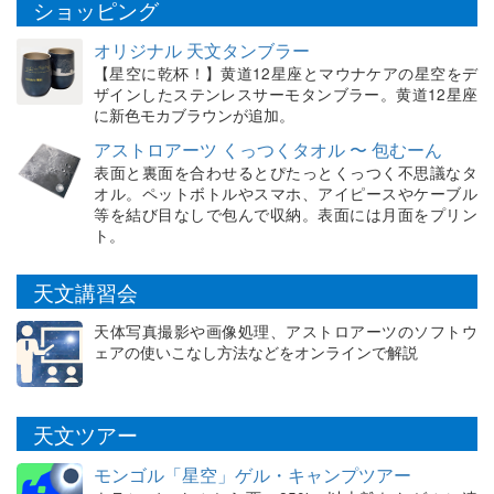
ショッピング
オリジナル 天文タンブラー
【星空に乾杯！】黄道12星座とマウナケアの星空をデ
ザインしたステンレスサーモタンブラー。黄道12星座
に新色モカブラウンが追加。
アストロアーツ くっつくタオル 〜 包むーん
表面と裏面を合わせるとぴたっとくっつく不思議なタ
オル。ペットボトルやスマホ、アイピースやケーブル
等を結び目なしで包んで収納。表面には月面をプリン
ト。
天文講習会
天体写真撮影や画像処理、アストロアーツのソフトウ
ェアの使いこなし方法などをオンラインで解説
天文ツアー
モンゴル「星空」ゲル・キャンプツアー