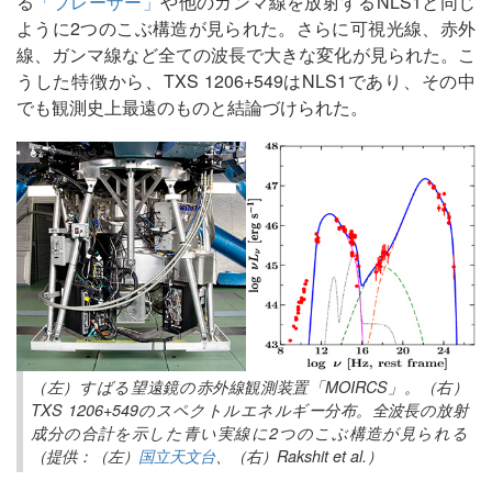
る
「ブレーザー」
や他のガンマ線を放射するNLS1と同じ
ように2つのこぶ構造が見られた。さらに可視光線、赤外
線、ガンマ線など全ての波長で大きな変化が見られた。こ
うした特徴から、TXS 1206+549はNLS1であり、その中
でも観測史上最遠のものと結論づけられた。
（左）すばる望遠鏡の赤外線観測装置「MOIRCS」。（右）
TXS 1206+549のスペクトルエネルギー分布。全波長の放射
成分の合計を示した青い実線に2つのこぶ構造が見られる
（提供：（左）
国立天文台
、（右）Rakshit et al.）