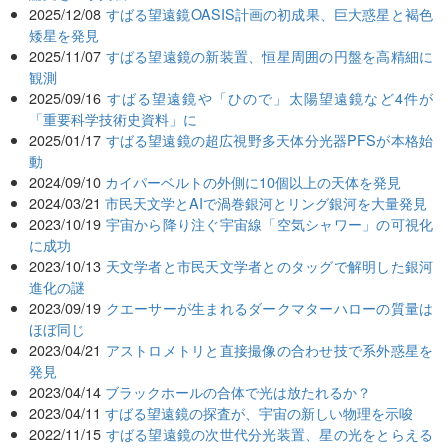
2025/12/08
すばる望遠鏡OASIS計画の初成果、巨大惑星と褐色
矮星を発見
2025/11/07
すばる望遠鏡の新装置、恒星周囲の円盤を高精細に
観測
2025/09/16
すばる望遠鏡や「ひので」太陽望遠鏡など4件が
「重要科学技術史資料」に
2025/01/17
すばる望遠鏡の超広視野多天体分光器PFSが本格始
動
2024/09/10
カイパーベルトの外側に10個以上の天体を発見
2024/03/21
市民天文学とAIで渦巻銀河とリング銀河を大量発見
2023/10/19
宇宙から降り注ぐ宇宙線「空気シャワー」の可視化
に成功
2023/10/13
天文学者と市民天文学者とのタッグで解明した銀河
進化の謎
2023/09/19
クエーサーが生まれるダークマターハローの質量は
ほぼ同じ
2023/04/21
アストロメトリと直接撮像の合わせ技で系外惑星を
発見
2023/04/14
ブラックホールの合体で光は放たれるか？
2023/04/11
すばる望遠鏡の探査が、宇宙の新しい物理を示唆
2022/11/15
すばる望遠鏡の次世代分光装置、星の光をとらえる