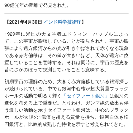
90億光年の距離で発見された。
【2021年4月30日
インド科学技術庁
】
1929年に米国の天文学者エドウィン・ハッブルによっ
て、この宇宙が膨張していることが発見された。宇宙の膨
張により遠方銀河からの光が引き伸ばされて赤くなる現象
である赤方偏移は、その値が大きいほど、天体が遠方に位
置していることを意味する。それは同時に、宇宙の歴史を
昔にさかのぼって観測していることも意味する。
初期宇宙の理解のため、大きく赤方偏移している銀河探し
が続けられている。中でも銀河中心核が超大質量ブラック
ホールの活動で明るく輝く
「セイファート銀河」
は銀河の
進化を考える上で重要だ。とりわけ、ガンマ線の放出も伴
う激しい活動を示すセイファート銀河は、中心のブラック
ホールが太陽の1億倍を超える質量を持ち、銀河自体も楕
円銀河と、比較的成熟した特徴を示すと考えられてきた。