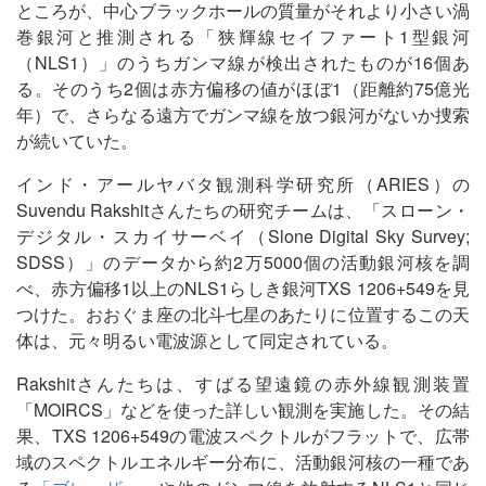
ところが、中心ブラックホールの質量がそれより小さい渦
巻銀河と推測される「狭輝線セイファート1型銀河
（NLS1）」のうちガンマ線が検出されたものが16個あ
る。そのうち2個は赤方偏移の値がほぼ1（距離約75億光
年）で、さらなる遠方でガンマ線を放つ銀河がないか捜索
が続いていた。
インド・アールヤバタ観測科学研究所（ARIES）の
Suvendu Rakshitさんたちの研究チームは、「スローン・
デジタル・スカイサーベイ（Slone Digital Sky Survey;
SDSS）」のデータから約2万5000個の活動銀河核を調
べ、赤方偏移1以上のNLS1らしき銀河TXS 1206+549を見
つけた。おおぐま座の北斗七星のあたりに位置するこの天
体は、元々明るい電波源として同定されている。
Rakshitさんたちは、すばる望遠鏡の赤外線観測装置
「MOIRCS」などを使った詳しい観測を実施した。その結
果、TXS 1206+549の電波スペクトルがフラットで、広帯
域のスペクトルエネルギー分布に、活動銀河核の一種であ