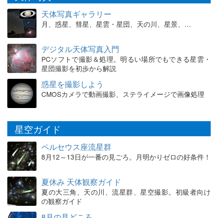
天体写真ギャラリー
月、惑星、彗星、星雲・星団、天の川、星景、…
デジタル天体写真入門
PCソフトで撮影＆処理。明るい場所でもできる星雲・
星団撮影を初歩から解説
惑星を撮影しよう
CMOSカメラで動画撮影、ステライメージで画像処理
星空ガイド
ペルセウス座流星群
8月12～13日が一番の見ごろ。月明かりゼロの好条件！
夏休み 天体観察ガイド
夏の大三角、天の川、流星群、星空撮影。初級者向け
の観察ガイド
8月の見どころ