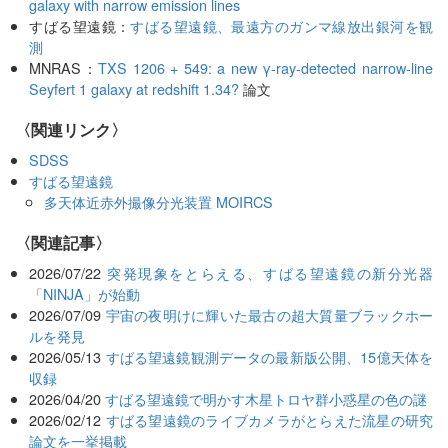
galaxy with narrow emission lines
すばる望遠鏡：
すばる望遠鏡、最遠方のガンマ線放出銀河を観
測
MNRAS：
TXS 1206 + 549: a new γ-ray-detected narrow-line
Seyfert 1 galaxy at redshift 1.34?
論文
〈関連リンク〉
SDSS
すばる望遠鏡
多天体近赤外撮像分光装置 MOIRCS
関連記事
2026/07/22
突発現象をとらえる、すばる望遠鏡の新分光器
「NINJA」が始動
2026/07/09
宇宙の夜明けに輝いた最古の超大質量ブラックホー
ルを発見
2026/05/13
すばる望遠鏡観測データの最新版公開、15億天体を
収録
2026/04/20
すばる望遠鏡で明かす木星トロヤ群小惑星の色の謎
2026/02/12
すばる望遠鏡のライブカメラがとらえた流星の研究
論文を一挙掲載