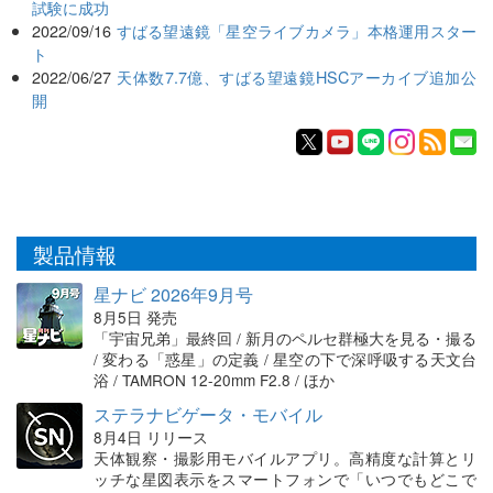
試験に成功
2022/09/16
すばる望遠鏡「星空ライブカメラ」本格運用スター
ト
2022/06/27
天体数7.7億、すばる望遠鏡HSCアーカイブ追加公
開
製品情報
星ナビ 2026年9月号
8月5日 発売
「宇宙兄弟」最終回 / 新月のペルセ群極大を見る・撮る
/ 変わる「惑星」の定義 / 星空の下で深呼吸する天文台
浴 / TAMRON 12-20mm F2.8 / ほか
ステラナビゲータ・モバイル
8月4日 リリース
天体観察・撮影用モバイルアプリ。高精度な計算とリ
ッチな星図表示をスマートフォンで「いつでもどこで