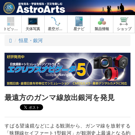
トピックス
天体写真
星空ガイド
星ナビ
製品情報
ショップ
ト
恒星・銀河
ッ
プ
最遠方のガンマ線放出銀河を発見
すばる望遠鏡などによる観測から、ガンマ線を放射する
「狭輝線セイファート1型銀河」が観測史上最遠となる約