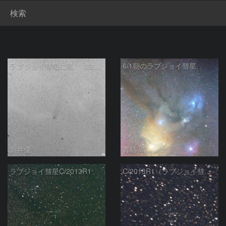
検索
ラブジョイ彗星に尾 （白黒反転）
6/1朝のラブジョイ彗星
新井優
青島 靖
ラブジョイ彗星C/2013R1
C/2013R1（ラブジョイ彗星）