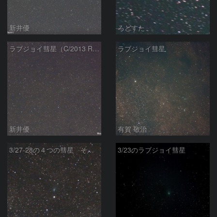
新井優
ろどすた
ラブジョイ彗星（C/2013 R1）（20140426）
ラブジョイ彗星
新井優
有賀 敬治
3/27-28の４つの彗星 その３．ラブジョイ彗星（C/2013 R1）
3/23のラブジョイ彗星