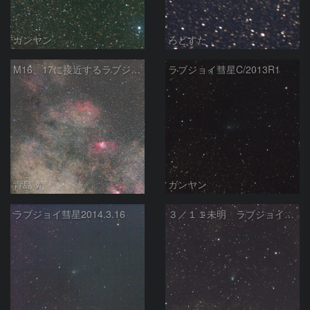
ガンヤン
ろどすた
M16、17に接近するラブジョイ彗星
ラブジョイ彗星C/2013R1
青島 靖
ガンヤン
ラブジョイ彗星2014.3.16
３／１１未明 ラブジョイ彗星（C/2013 R1）