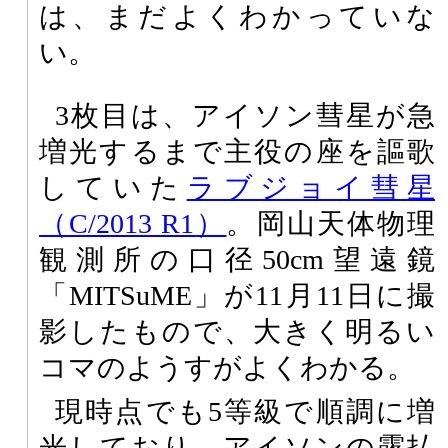
は、まだよくわかっていな
い。
3枚目は、アイソン彗星が急
増光するまで主役の座を謳歌
していた
ラブジョイ彗星
（C/2013 R1）
。岡山天体物理
観測所の口径50cm望遠鏡
「MITSuME」が11月11日に撮
影したもので、大きく明るい
コマのようすがよくわかる。
現時点でも5等級で順調に増
光しており、アイソンの露払