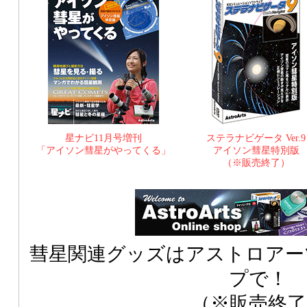
星ナビ11月号増刊
ステラナビゲータ Ver.9
「アイソン彗星がやってくる」
アイソン彗星特別版
（※販売終了）
彗星関連グッズはアストロアー
プで！
（※販売終了