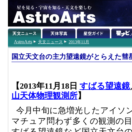
AstroArts
天文ニュース
2013年11月
国立天文台の主力望遠鏡がとらえた彗
【2013年11月18日
すばる望遠鏡
山天体物理観測所
】
今月中旬に急増光したアイソ
マチュア問わず多くの観測の
すばる望遠鏡など国立天文台