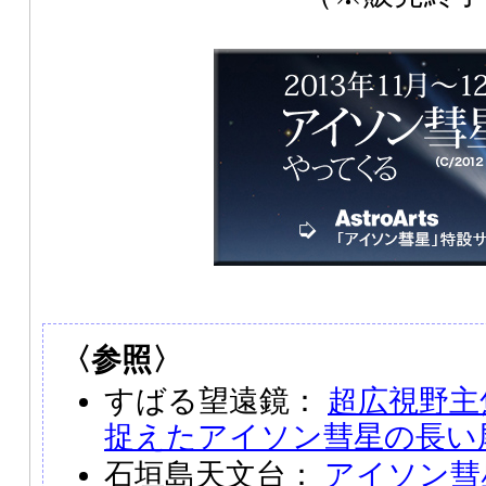
〈参照〉
すばる望遠鏡：
超広視野主焦
捉えたアイソン彗星の長い
石垣島天文台：
アイソン彗