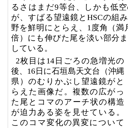
るさはまだ9等台、しかも低
が、すばる望遠鏡とHSCの組
野を鮮明にとらえ、1度角（満
倍）にも伸びた尾を淡い部分
している。
2枚目は14日ごろの急増光の
後、16日に石垣島天文台（沖縄
県）のむりかぶし望遠鏡がと
らえた画像だ。複数の広がっ
た尾とコマのアーチ状の構造
が迫力ある姿を見せている。
このコマ変化の異変について