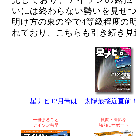
いには終わらない勢いを見せつ
明け方の東の空で4等級程度の
れており、こちらも引き続き見
星ナビ12月号は「太陽最接近直前
一冊まるごと
観察・撮影を
アイソン彗星
強力にサポート