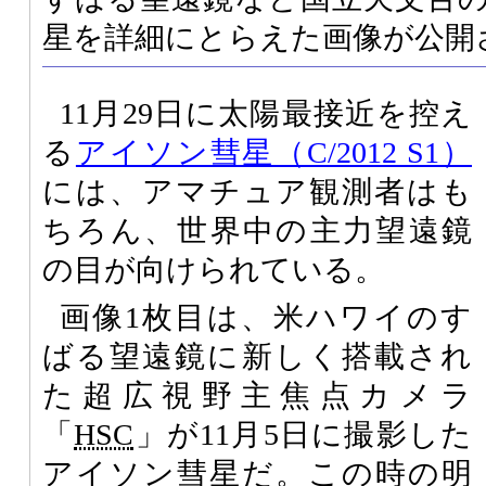
星を詳細にとらえた画像が公開
11月29日に太陽最接近を控え
る
アイソン彗星（C/2012 S1）
には、アマチュア観測者はも
ちろん、世界中の主力望遠鏡
の目が向けられている。
画像1枚目は、米ハワイのす
ばる望遠鏡に新しく搭載され
た超広視野主焦点カメラ
「
HSC
」が11月5日に撮影した
アイソン彗星だ。この時の明