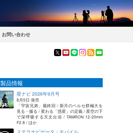
お問い合わせ
製品情報
星ナビ 2026年9月号
8月5日 発売
「宇宙兄弟」最終回 / 新月のペルセ群極大を
見る・撮る / 変わる「惑星」の定義 / 星空の下
で深呼吸する天文台浴 / TAMRON 12-20mm
F2.8 / ほか
ステラナビゲータ・モバイル