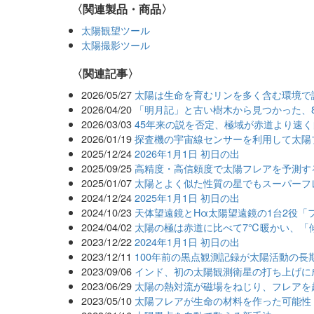
〈関連製品・商品〉
太陽観望ツール
太陽撮影ツール
関連記事
2026/05/27
太陽は生命を育むリンを多く含む環境で
2026/04/20
「明月記」と古い樹木から見つかった、8
2026/03/03
45年来の説を否定、極域が赤道より速
2026/01/19
探査機の宇宙線センサーを利用して太陽
2025/12/24
2026年1月1日 初日の出
2025/09/25
高精度・高信頼度で太陽フレアを予測する
2025/01/07
太陽とよく似た性質の星でもスーパーフレ
2024/12/24
2025年1月1日 初日の出
2024/10/23
天体望遠鏡とHα太陽望遠鏡の1台2役「
2024/04/02
太陽の極は赤道に比べて7℃暖かい、「
2023/12/22
2024年1月1日 初日の出
2023/12/11
100年前の黒点観測記録が太陽活動の長
2023/09/06
インド、初の太陽観測衛星の打ち上げに
2023/06/29
太陽の熱対流が磁場をねじり、フレアを
2023/05/10
太陽フレアが生命の材料を作った可能性