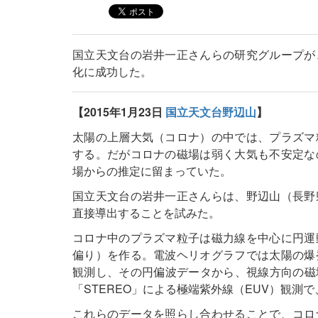
国立天文台の岩井一正さんらの研究グループが
化に成功した。
【2015年1月23日
国立天文台野辺山
】
太陽の上層大気（コロナ）の中では、プラズマ
する。だがコロナの磁場は弱く大気も不安定な
場からの推定に留まっていた。
国立天文台の岩井一正さんらは、野辺山（長野
直接導出することを試みた。
コロナ中のプラズマ粒子は磁力線を中心に円運
偏り）を作る。電波ヘリオグラフでは太陽の爆
観測し、その円偏波データから、視線方向の磁場
「STEREO」による極端紫外線（EUV）観
これらのデータを照らし合わせることで、コロ