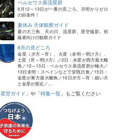
ペルセウス座流星群
8月12～13日が一番の見ごろ。月明かりゼロ
の好条件！
夏休み 天体観察ガイド
夏の大三角、天の川、流星群、星空撮影。初
級者向けの観察ガイド
8月の見どころ
金星（夕方～宵）、火星（未明～明け方）、
土星（宵～明け方）／2日：水星が西方最大離
角／12～13日：ペルセウス座流星群が極大／
13日未明：スペインなどで皆既日食／15日：
金星が東方最大離角／16日夕方～宵：細い月
と金星が接近／…
「
星空ガイド
」や「
特集一覧
」もご覧ください