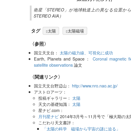
衛星「STEREO」が地球軌道上の異なる位置か
STEREO AIA）
タグ
太陽
太陽磁場
〈参照〉
国立天文台：
太陽の磁力線、可視化に成功
Earth, Planets and Space：
Coronal magnetic f
satellite observations
論文
〈関連リンク〉
国立天文台野辺山：
http://www.nro.nao.ac.jp/
アストロアーツ：
投稿ギャラリー：
太陽
天文の基礎知識：
太陽
星ナビ.com：
月刊星ナビ
2014年3月号～11月号で「極大期の
こだわり天文書評：
「太陽の科学 磁場から宇宙の謎に迫る」