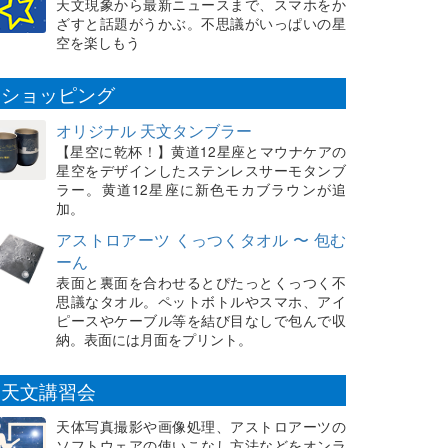
天文現象から最新ニュースまで、スマホをか
ざすと話題がうかぶ。不思議がいっぱいの星
空を楽しもう
ショッピング
オリジナル 天文タンブラー
【星空に乾杯！】黄道12星座とマウナケアの
星空をデザインしたステンレスサーモタンブ
ラー。黄道12星座に新色モカブラウンが追
加。
アストロアーツ くっつくタオル 〜 包む
ーん
表面と裏面を合わせるとぴたっとくっつく不
思議なタオル。ペットボトルやスマホ、アイ
ピースやケーブル等を結び目なしで包んで収
納。表面には月面をプリント。
天文講習会
天体写真撮影や画像処理、アストロアーツの
ソフトウェアの使いこなし方法などをオンラ