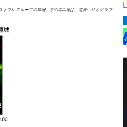
ポストフレアループの磁場。赤の等高線は、電波ヘリオグラフ
）