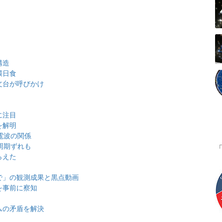
構造
環日食
文台が呼びかけ
に注目
を解明
電波の関係
周期ずれも
らえた
で」の観測成果と黒点動画
を事前に察知
ムの矛盾を解決