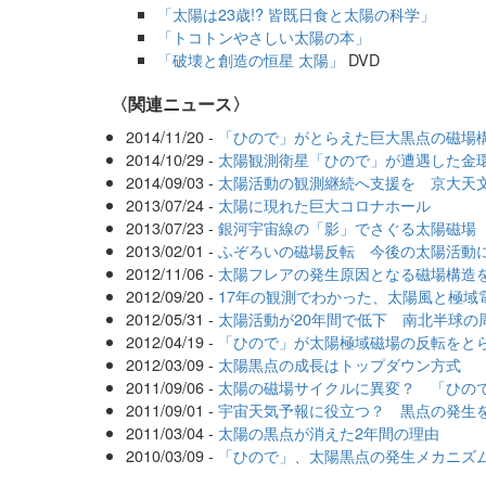
「太陽は23歳!? 皆既日食と太陽の科学」
「トコトンやさしい太陽の本」
「破壊と創造の恒星 太陽」
DVD
〈関連ニュース〉
2014/11/20 -
「ひので」がとらえた巨大黒点の磁場
2014/10/29 -
太陽観測衛星「ひので」が遭遇した金
2014/09/03 -
太陽活動の観測継続へ支援を 京大天
2013/07/24 -
太陽に現れた巨大コロナホール
2013/07/23 -
銀河宇宙線の「影」でさぐる太陽磁場
2013/02/01 -
ふぞろいの磁場反転 今後の太陽活動
2012/11/06 -
太陽フレアの発生原因となる磁場構造
2012/09/20 -
17年の観測でわかった、太陽風と極域
2012/05/31 -
太陽活動が20年間で低下 南北半球の
2012/04/19 -
「ひので」が太陽極域磁場の反転をと
2012/03/09 -
太陽黒点の成長はトップダウン方式
2011/09/06 -
太陽の磁場サイクルに異変？ 「ひの
2011/09/01 -
宇宙天気予報に役立つ？ 黒点の発生
2011/03/04 -
太陽の黒点が消えた2年間の理由
2010/03/09 -
「ひので」、太陽黒点の発生メカニズ