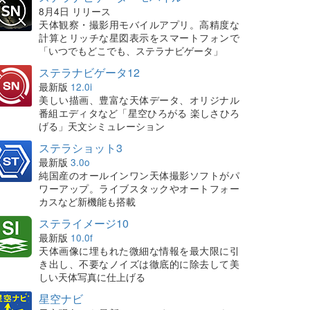
8月4日 リリース
天体観察・撮影用モバイルアプリ。高精度な
計算とリッチな星図表示をスマートフォンで
「いつでもどこでも、ステラナビゲータ」
ステラナビゲータ12
最新版
12.0i
美しい描画、豊富な天体データ、オリジナル
番組エディタなど「星空ひろがる 楽しさひろ
げる」天文シミュレーション
ステラショット3
最新版
3.0o
純国産のオールインワン天体撮影ソフトがパ
ワーアップ。ライブスタックやオートフォー
カスなど新機能も搭載
ステライメージ10
最新版
10.0f
天体画像に埋もれた微細な情報を最大限に引
き出し、不要なノイズは徹底的に除去して美
しい天体写真に仕上げる
星空ナビ