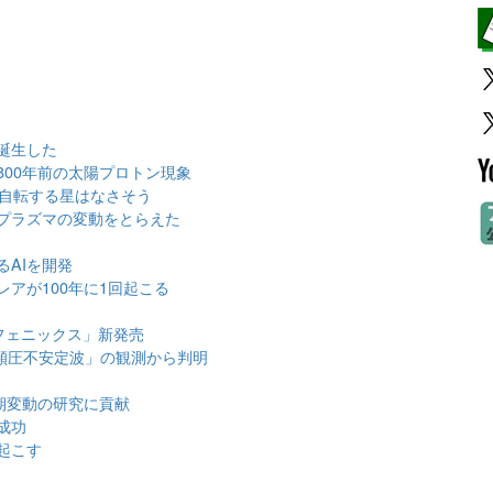
誕生した
00年前の太陽プロトン現象
く自転する星はなさそう
プラズマの変動をとらえた
AIを開発
アが100年に1回起こる
フェニックス」新発売
傾圧不安定波」の観測から判明
期変動の研究に貢献
成功
起こす