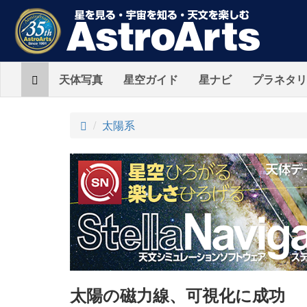
Home
天体写真
星空ガイド
星ナビ
プラネタリ
ト
太陽系
ッ
プ
太陽の磁力線、可視化に成功