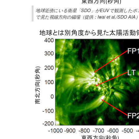
地球近傍にいる衛星「SDO」がEUVで観測した
で見た視線方向の磁場（提供：Iwai et al./SDO AIA