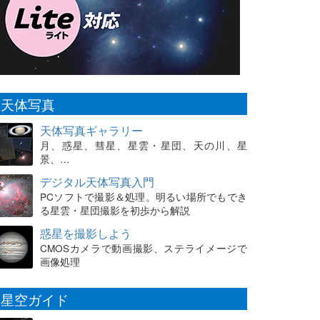
天体写真
天体写真ギャラリー
月、惑星、彗星、星雲・星団、天の川、星
景、…
デジタル天体写真入門
PCソフトで撮影＆処理。明るい場所でもでき
る星雲・星団撮影を初歩から解説
惑星を撮影しよう
CMOSカメラで動画撮影、ステライメージで
画像処理
星空ガイド