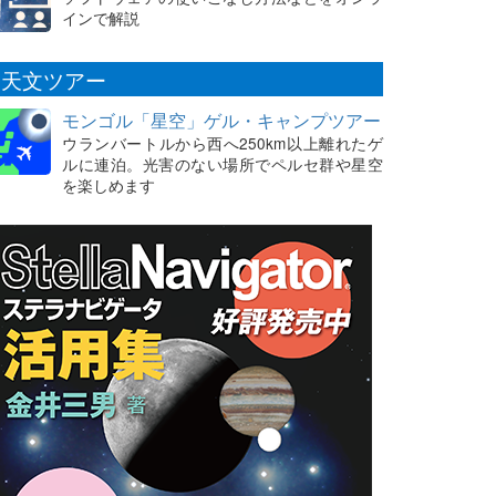
インで解説
天文ツアー
モンゴル「星空」ゲル・キャンプツアー
ウランバートルから西へ250km以上離れたゲ
ルに連泊。光害のない場所でペルセ群や星空
を楽しめます