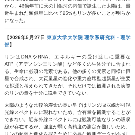
から、46億年前に天の川銀河の内側で誕生した太陽は、最
近生まれた類似星に比べて25%もリンが多いことが明らか
になった。
【2026年5月27日
東京大学大学院 理学系研究科・理学
部
】
リンはDNAやRNA、エネルギーの受け渡しに重要な
ATP（アデノシン三リン酸）など多くの生体分子に含まれ
る、生命に必須の元素である。他の多くの元素と同様に恒
星で合成され、大質量星の進化や重力崩壊型超新星が主要
な起源と考えられてきたが、それだけでは観測される実際
のリンの量を十分に説明できていない。
太陽のような比較的寿命の長い星ではリンの吸収線が可視
光線スペクトルに現れないため、含有量を観測することが
できない。近赤外線スペクトルには観測可能なリンの吸収
線が存在するが、強度が弱く高精度の測定が難しいため、
リンの起源と進化を探るために必要な観測データが不足し