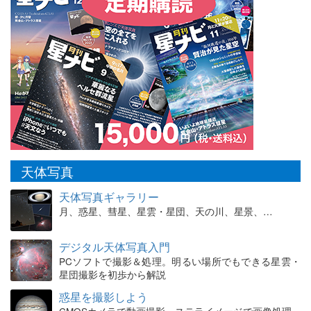
天体写真
天体写真ギャラリー
月、惑星、彗星、星雲・星団、天の川、星景、…
デジタル天体写真入門
PCソフトで撮影＆処理。明るい場所でもできる星雲・
星団撮影を初歩から解説
惑星を撮影しよう