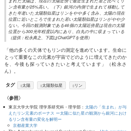
まれた太陽は、現在の太陽近傍で最近生まれた星と比べてリ
ン含有量が25%高い。（下）銀河の内側で生まれて移動して
きた年老いた太陽類似星はリンをやや多く含み、太陽の現在
位置に近いところで生まれた若い太陽類似星はリンがやや少
ない。今回の観測対象である46個の太陽近傍星は現在の太陽
位置から300光年程度以内にあり、白丸の中に収まっている
（提供：松永典之、下図はChatGPTを使用）
「他の多くの天体でもリンの測定を進めています。生命に
とって重要なこの元素が宇宙でどのように増えてきたのか
を、今後も探っていきたいと考えています」（松永さ
ん）。
タグ
太陽
太陽類似星
リン
〈参照〉
東京大学大学院 理学系研究科・理学部：
太陽の「生まれ」が与
えたリン元素のボーナス ー太陽に似た星の観測から銀河におけ
るリン含有量の変化を解明ー
京都産業大学