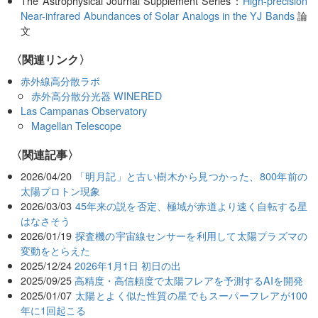
The Astrophysical Journal Supplement Series：
High-precision
Near-infrared Abundances of Solar Analogs in the YJ Bands
論
文
〈関連リンク〉
赤外線高分散ラボ
赤外高分散分光器 WINERED
Las Campanas Observatory
Magellan Telescope
関連記事
2026/04/20
「明月記」と古い樹木から見つかった、800年前の
太陽プロトン現象
2026/03/03
45年来の説を否定、極域が赤道より速く自転する星
はなさそう
2026/01/19
探査機の宇宙線センサーを利用して太陽プラズマの
変動をとらえた
2025/12/24
2026年1月1日 初日の出
2025/09/25
高精度・高信頼度で太陽フレアを予測するAIを開発
2025/01/07
太陽とよく似た性質の星でもスーパーフレアが100
年に1回起こる