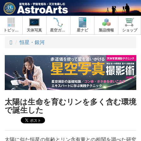
トピックス
天体写真
星空ガイド
星ナビ
製品情報
ショップ
ト
恒星・銀河
ッ
プ
太陽は生命を育むリンを多く含む環境
で誕生した
太陽に似た恒星の年齢とリン含有量との相関を調べた研究