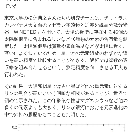
ていた。
東京大学の松永典之さんたちの研究チームは、チリ・ラス
カンパナス天文台のマゼラン望遠鏡と近赤外線高分散分光
器「WINERED」を用いて、太陽の近傍に存在する46個の
太陽類似星に含まれるリンなど16種類の元素の含有量を測
定した。太陽類似星は質量や表面温度などが太陽に近く、
互いによく似ているため、星ごとの元素組成のわずかな違
いを高い精度で比較することができる。解析では複数の吸
収線を組み合わせるという、測定精度を向上させる工夫も
行われた。
その結果、太陽類似星では古い星ほど他の重元素に対する
リンの割合が高いという明瞭な相関があることが、世界で
初めて示された。この年齢依存性はマグネシウムなど他の
多くの元素よりも大きく、リンが銀河における元素進化の
中で独特の履歴をもつことも判明した。