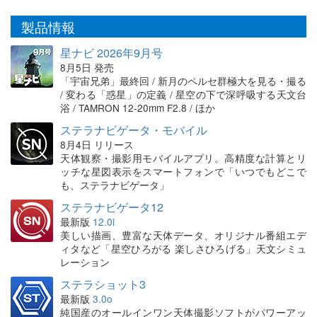
製品情報
星ナビ 2026年9月号
8月5日 発売
「宇宙兄弟」最終回 / 新月のペルセ群極大を見る・撮る
/ 変わる「惑星」の定義 / 星空の下で深呼吸する天文台
浴 / TAMRON 12-20mm F2.8 / ほか
ステラナビゲータ・モバイル
8月4日 リリース
天体観察・撮影用モバイルアプリ。高精度な計算とリ
ッチな星図表示をスマートフォンで「いつでもどこで
も、ステラナビゲータ」
ステラナビゲータ12
最新版
12.0i
美しい描画、豊富な天体データ、オリジナル番組エデ
ィタなど「星空ひろがる 楽しさひろげる」天文シミュ
レーション
ステラショット3
最新版
3.0o
純国産のオールインワン天体撮影ソフトがパワーアッ