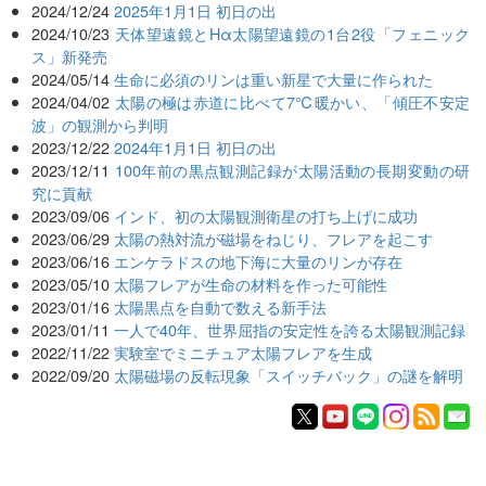
2024/12/24
2025年1月1日 初日の出
2024/10/23
天体望遠鏡とHα太陽望遠鏡の1台2役「フェニック
ス」新発売
2024/05/14
生命に必須のリンは重い新星で大量に作られた
2024/04/02
太陽の極は赤道に比べて7℃暖かい、「傾圧不安定
波」の観測から判明
2023/12/22
2024年1月1日 初日の出
2023/12/11
100年前の黒点観測記録が太陽活動の長期変動の研
究に貢献
2023/09/06
インド、初の太陽観測衛星の打ち上げに成功
2023/06/29
太陽の熱対流が磁場をねじり、フレアを起こす
2023/06/16
エンケラドスの地下海に大量のリンが存在
2023/05/10
太陽フレアが生命の材料を作った可能性
2023/01/16
太陽黒点を自動で数える新手法
2023/01/11
一人で40年、世界屈指の安定性を誇る太陽観測記録
2022/11/22
実験室でミニチュア太陽フレアを生成
2022/09/20
太陽磁場の反転現象「スイッチバック」の謎を解明