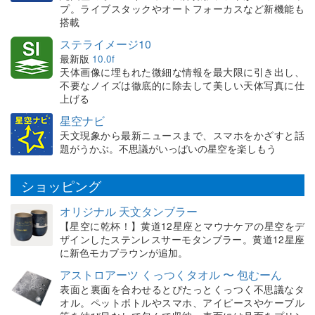
プ。ライブスタックやオートフォーカスなど新機能も
搭載
ステライメージ10
最新版
10.0f
天体画像に埋もれた微細な情報を最大限に引き出し、
不要なノイズは徹底的に除去して美しい天体写真に仕
上げる
星空ナビ
天文現象から最新ニュースまで、スマホをかざすと話
題がうかぶ。不思議がいっぱいの星空を楽しもう
ショッピング
オリジナル 天文タンブラー
【星空に乾杯！】黄道12星座とマウナケアの星空をデ
ザインしたステンレスサーモタンブラー。黄道12星座
に新色モカブラウンが追加。
アストロアーツ くっつくタオル 〜 包むーん
表面と裏面を合わせるとぴたっとくっつく不思議なタ
オル。ペットボトルやスマホ、アイピースやケーブル