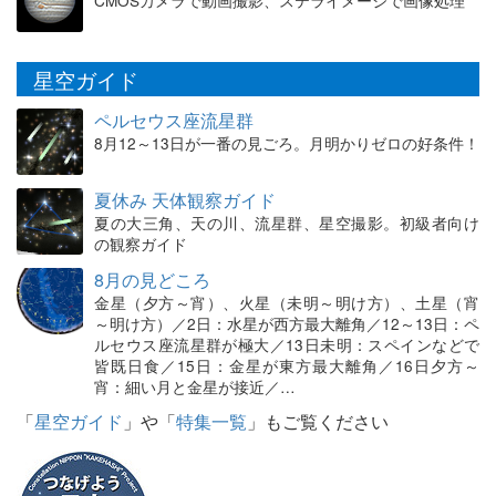
CMOSカメラで動画撮影、ステライメージで画像処理
星空ガイド
ペルセウス座流星群
8月12～13日が一番の見ごろ。月明かりゼロの好条件！
夏休み 天体観察ガイド
夏の大三角、天の川、流星群、星空撮影。初級者向け
の観察ガイド
8月の見どころ
金星（夕方～宵）、火星（未明～明け方）、土星（宵
～明け方）／2日：水星が西方最大離角／12～13日：ペ
ルセウス座流星群が極大／13日未明：スペインなどで
皆既日食／15日：金星が東方最大離角／16日夕方～
宵：細い月と金星が接近／…
「
星空ガイド
」や「
特集一覧
」もご覧ください