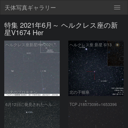
天体写真ギャラリー
Togg
navig
特集 2021年6月～ ヘルクレス座の新
星V1674 Her
ヘルクレス座新星Her2021 2021/6/17
ヘルクレス座 新星 6/13
小犬のプロキオン
北の子猫座
6月12日に発見されたヘルクレス座の新星
TCP J18573095+1653396